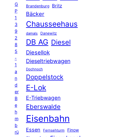
G
Britz
Brandenburg
P
Bäcker
1
Chausseehaus
3
9
Danewitz
damals
2
DB AG
Diesel
8
5
Diesellok
-
Dieseltriebwagen
1
Dochnoch
a
Doppelstock
n
d
E-Lok
er
E-Triebwagen
B
e
Eberswalde
h
Eisenbahn
m
b
Essen
Finow
Fernsehturm
rü