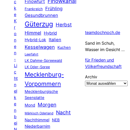
Finowkanal
Finowfurt
c
k
Frühling
Frankreich
e
Gesundbrunnen
K
Güterzug
Herbst
r
Himmel
teamdochnoch.de
Hybrid
o
Hybrid-Lok
Italien
n
Sand im Schuh,
e
Kesselwagen
Kuchen
Wasser im Gesicht …
n
Leerfahrt
-
für Frieden und
LK Dahme-Spreewald
Li
Völkerfreundschaft
LK Oder-Spree
c
Mecklenburg-
Archiv
ht
Vorpommern
n
el
Mecklenburgische
k
Seenplatte
e
Morgen
Mond
n
Nacht
Märkisch Oderland
b
Nachthimmel
NEB
ei
Niederbarnim
N