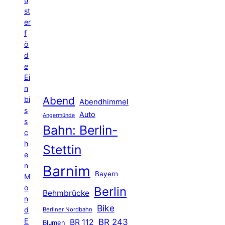
st
er
f
ö
d
e
Ei
n
Abend
bi
Abendhimmel
s
Auto
Angermünde
s
Bahn: Berlin-
c
h
Stettin
e
n
Barnim
Bayern
M
o
Berlin
Behmbrücke
n
Bike
d
Berliner Nordbahn
E
BR 243
BR 112
Blumen