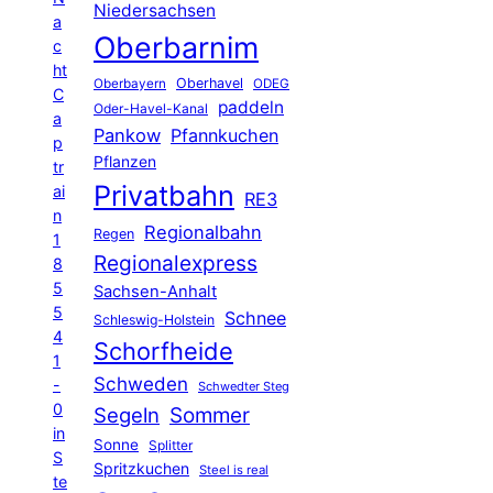
Niedersachsen
a
Oberbarnim
c
ht
Oberhavel
Oberbayern
ODEG
C
paddeln
Oder-Havel-Kanal
a
Pankow
Pfannkuchen
p
Pflanzen
tr
Privatbahn
ai
RE3
n
Regionalbahn
Regen
1
Regionalexpress
8
5
Sachsen-Anhalt
5
Schnee
Schleswig-Holstein
4
Schorfheide
1
Schweden
-
Schwedter Steg
0
Segeln
Sommer
in
Sonne
Splitter
S
Spritzkuchen
Steel is real
te