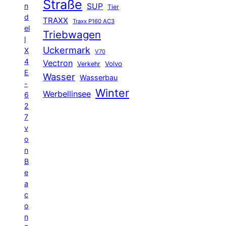
Straße
n
SUP
Tier
d
TRAXX
Traxx P160 AC3
el
Triebwagen
l
Uckermark
X
V70
4
Vectron
Volvo
Verkehr
E
Wasser
Wasserbau
-
Winter
Werbellinsee
6
2
7
v
o
n
B
e
a
c
o
n