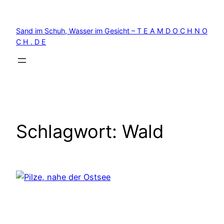
Zum
Inhalt
Sand im Schuh, Wasser im Gesicht – T E A M D O C H N O
springen
C H . D E
Schlagwort:
Wald