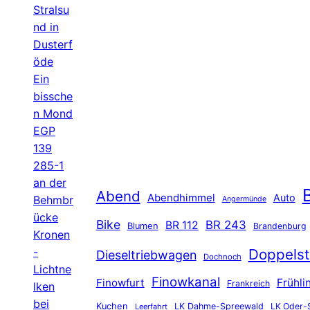
Stralsu
nd in
Dusterf
öde
Ein
bissche
n Mond
EGP
139
285-1
an der
B
Abend
Abendhimmel
Auto
Behmbr
Angermünde
ücke
Bike
BR 243
BR 112
Blumen
Brandenburg
Kronen
-
Doppelst
Dieseltriebwagen
Dochnoch
Lichtne
Finowkanal
Finowfurt
Frühli
Frankreich
lken
bei
Kuchen
LK Dahme-Spreewald
LK Oder-
Leerfahrt