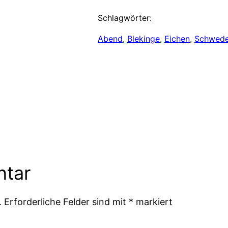
Schlagwörter:
Abend
, 
Blekinge
, 
Eichen
, 
Schwed
ntar
.
Erforderliche Felder sind mit
*
markiert