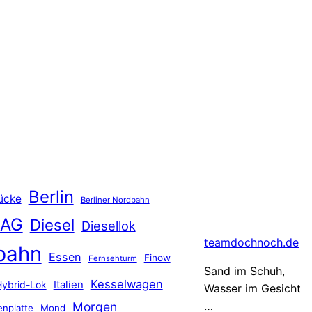
Berlin
ücke
Berliner Nordbahn
 AG
Diesel
Diesellok
teamdochnoch.de
bahn
Essen
Finow
Fernsehturm
Sand im Schuh,
Kesselwagen
Hybrid-Lok
Italien
Wasser im Gesicht
…
Morgen
nplatte
Mond