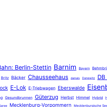
Barnim
ahn: Berlin-Stettin
Behmbr
Bayern
Chausseehaus
DB
Bäcker
Britz
Danewitz
damals
Eisen
E-Lok
ock
Eberswalde
E-Triebwagen
Güterzug
Herbst
Himmel
ng
Gesundbrunnen
Hybrid
Mecklenburg-Vorpommern
Mecklenburgische See
Spree