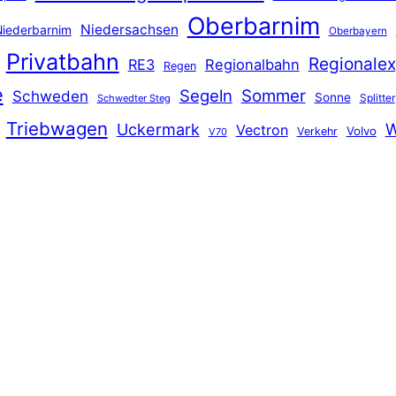
Oberbarnim
Niedersachsen
iederbarnim
Oberbayern
Privatbahn
Regionalex
RE3
Regionalbahn
Regen
e
Segeln
Sommer
Schweden
Sonne
Splitter
Schwedter Steg
Triebwagen
Uckermark
W
Vectron
Volvo
Verkehr
V70