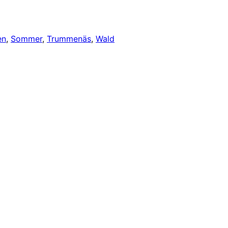
en
, 
Sommer
, 
Trummenäs
, 
Wald