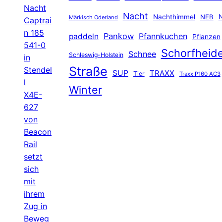
Nacht
Nacht
Nachthimmel
NEB
N
Märkisch Oderland
Captrai
n 185
Pankow
Pfannkuchen
paddeln
Pflanzen
541-0
Schorfheid
Schnee
Schleswig-Holstein
in
Straße
Stendel
SUP
TRAXX
Tier
Traxx P160 AC3
l
Winter
X4E-
627
von
Beacon
Rail
setzt
sich
mit
ihrem
Zug in
Beweg