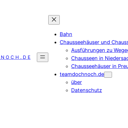
Bahn
Chausseehäuser und Chaus
Ausführungen zu Wegeg
 N O C H . D E
Chausseen in Niedersa
Chausseehäuser in Pre
teamdochnoch.de
über
Datenschutz