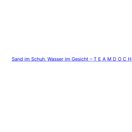
Zum
Inhalt
springen
Sand im Schuh, Wasser im Gesicht – T E A M D O C H