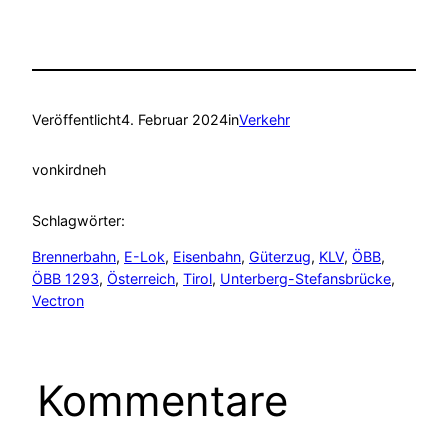
Veröffentlicht
4. Februar 2024
in
Verkehr
von
kirdneh
Schlagwörter:
Brennerbahn
, 
E-Lok
, 
Eisenbahn
, 
Güterzug
, 
KLV
, 
ÖBB
, 
ÖBB 1293
, 
Österreich
, 
Tirol
, 
Unterberg-Stefansbrücke
, 
Vectron
Kommentare