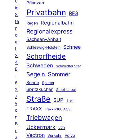
0
Pflanzen
in
Privatbahn
RE3
S
te
Regionalbahn
Regen
n
Regionalexpress
d
Sachsen-Anhalt
el
Schnee
Schleswig-Holstein
l
Schorfheide
X
4
Schweden
Schwedter Steg
E
Segeln
Sommer
-
6
Sonne
Splitter
Spritzkuchen
2
Steel is real
7
Straße
SUP
Tier
v
TRAXX
Traxx P160 AC3
o
Triebwagen
n
B
Uckermark
V70
e
Vectron
Volvo
Verkehr
a