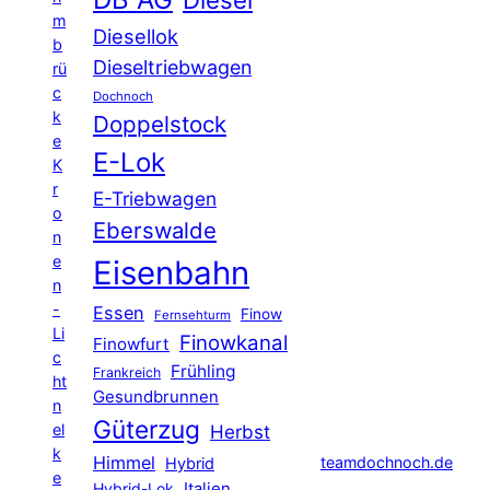
m
Diesellok
b
Dieseltriebwagen
rü
c
Dochnoch
k
Doppelstock
e
E-Lok
K
r
E-Triebwagen
o
Eberswalde
n
e
Eisenbahn
n
-
Essen
Finow
Fernsehturm
Li
Finowkanal
Finowfurt
c
Frühling
Frankreich
ht
Gesundbrunnen
n
Güterzug
el
Herbst
k
Himmel
teamdochnoch.de
Hybrid
e
Hybrid-Lok
Italien