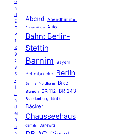
o
n
d
Abend
Abendhimmel
E
Auto
G
Angermünde
P
Bahn: Berlin-
1
Stettin
3
9
Barnim
2
Bayern
8
Berlin
Behmbrücke
5
-
Bike
Berliner Nordbahn
1
BR 243
BR 112
Blumen
a
Britz
Brandenburg
n
Bäcker
d
er
Chausseehaus
B
Danewitz
damals
e
DB AG
Diesel
h