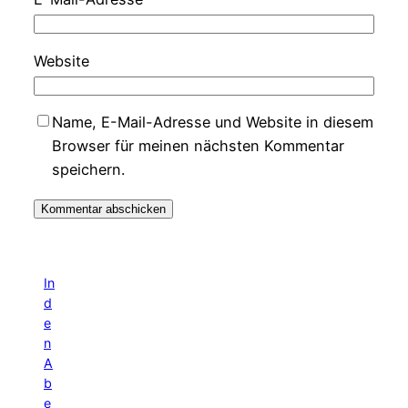
Website
Name, E-Mail-Adresse und Website in diesem
Browser für meinen nächsten Kommentar
speichern.
In
d
e
n
A
b
e