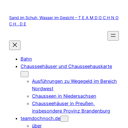
Zum
Inhalt
Sand im Schuh, Wasser im Gesicht – T E A M D O C H N O
springen
C H . D E
Bahn
Chausseehäuser und Chausseehauskarte
Ausführungen zu Wegegeld im Bereich
Nordwest
Chausseen in Niedersachsen
Chausseehäuser in Preußen,
insbesondere Provinz Brandenburg
teamdochnoch.de
über