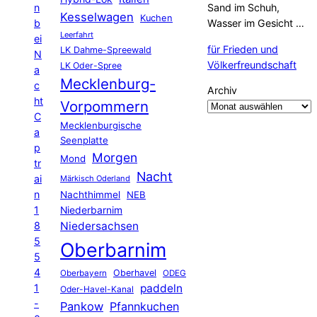
n
Sand im Schuh,
Kesselwagen
Kuchen
b
Wasser im Gesicht …
Leerfahrt
ei
für Frieden und
LK Dahme-Spreewald
N
Völkerfreundschaft
LK Oder-Spree
a
Mecklenburg-
c
Archiv
ht
Vorpommern
C
Mecklenburgische
a
Seenplatte
p
Morgen
Mond
tr
Nacht
ai
Märkisch Oderland
n
Nachthimmel
NEB
1
Niederbarnim
8
Niedersachsen
5
Oberbarnim
5
4
Oberhavel
Oberbayern
ODEG
1
paddeln
Oder-Havel-Kanal
-
Pankow
Pfannkuchen