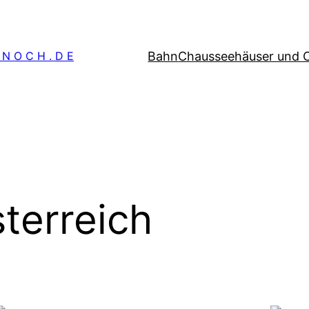
Bahn
Chausseehäuser und 
 N O C H . D E
terreich