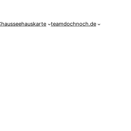
Chausseehauskarte
teamdochnoch.de