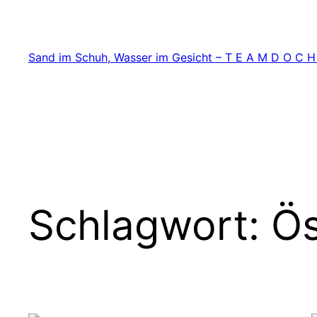
Zum
Inhalt
springen
Sand im Schuh, Wasser im Gesicht – T E A M D O C H
Schlagwort:
Ös