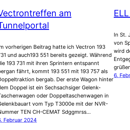
Vectrontreffen am
ELL
Tunnelportal
In St.
von Sp
Im vorherigen Beitrag hatte ich Vectron 193
wird d
731 und auch193 551 bereits gezeigt. Während
Entgeg
die 193 731 mit ihren Sprintern entspannt
grüßen
bergan fährt, kommt 193 551 mit 193 757 als
6. Feb
Doppeltraktion bergab. Der erste Wagon hinter
dem Doppel ist ein Sechsachsiger Gelenk-
Taschenwagen oder Doppeltaschenwagen in
Gelenkbauart vom Typ T3000e mit der NVR-
Nummer TEN CH-CEMAT Sdggmrss…
6. Februar 2024