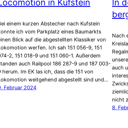
Locomotion in Kufstein
In 
ber
Bei einem kurzen Abstecher nach Kufstein
konnte ich vom Parkplatz eines Baumarkts
Nach e
einen Blick auf die abgestellten Klassiker von
Kreisl
Lokomotion werfen. Ich sah 151 056-9, 151
Regalm
074-2, 151 018-9 und 151 060-1. Außerdem
unsere
standen auch Railpool 186 287-9 und 187 003-
auch u
9 herum. Im EK las ich, dass die 151 von
intere
Lokomotion weitgehend abgestellt sind und…
Zwicks
9. Februar 2024
ziemli
nicht 
8. Feb