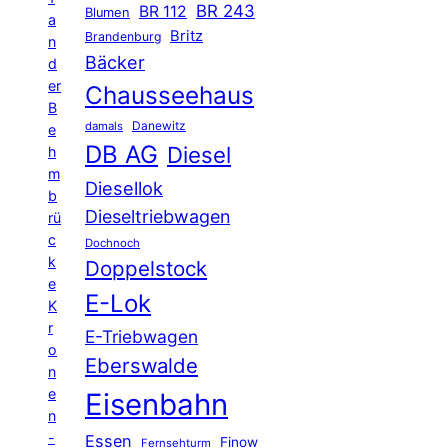
BR 243
BR 112
Blumen
a
Britz
Brandenburg
n
Bäcker
d
er
Chausseehaus
B
Danewitz
damals
e
DB AG
Diesel
h
m
Diesellok
b
Dieseltriebwagen
rü
c
Dochnoch
k
Doppelstock
e
E-Lok
K
r
E-Triebwagen
o
Eberswalde
n
e
Eisenbahn
n
-
Essen
Finow
Fernsehturm