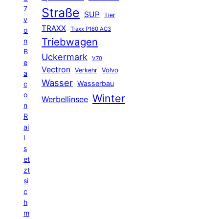
7
Straße
SUP
Tier
v
TRAXX
Traxx P160 AC3
o
Triebwagen
n
B
Uckermark
V70
e
Vectron
Volvo
Verkehr
a
Wasser
Wasserbau
c
o
Winter
Werbellinsee
n
R
ai
l
s
et
zt
si
c
h
m