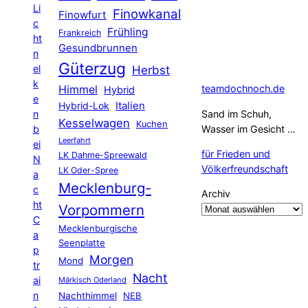
Li
Finowkanal
Finowfurt
c
Frühling
Frankreich
ht
Gesundbrunnen
n
Güterzug
el
Herbst
k
Himmel
teamdochnoch.de
Hybrid
e
Hybrid-Lok
Italien
n
Sand im Schuh,
Kesselwagen
Kuchen
b
Wasser im Gesicht …
Leerfahrt
ei
für Frieden und
LK Dahme-Spreewald
N
Völkerfreundschaft
LK Oder-Spree
a
Mecklenburg-
c
Archiv
ht
Vorpommern
C
Mecklenburgische
a
Seenplatte
p
Morgen
Mond
tr
Nacht
ai
Märkisch Oderland
n
Nachthimmel
NEB