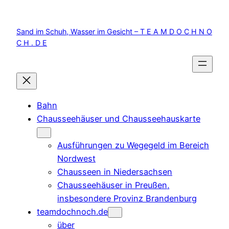
Zum
Inhalt
Sand im Schuh, Wasser im Gesicht – T E A M D O C H N O
springen
C H . D E
Bahn
Chausseehäuser und Chausseehauskarte
Ausführungen zu Wegegeld im Bereich
Nordwest
Chausseen in Niedersachsen
Chausseehäuser in Preußen,
insbesondere Provinz Brandenburg
teamdochnoch.de
über