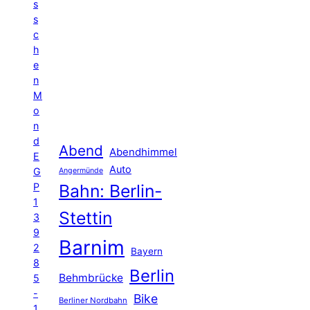
s
s
c
h
e
n
M
o
n
d
Abend
Abendhimmel
E
Auto
G
Angermünde
P
Bahn: Berlin-
1
Stettin
3
9
Barnim
2
Bayern
8
Berlin
Behmbrücke
5
-
Bike
Berliner Nordbahn
1