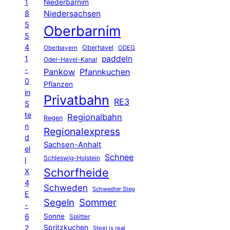
1
Niederbarnim
8
Niedersachsen
5
Oberbarnim
5
4
Oberhavel
Oberbayern
ODEG
1
paddeln
Oder-Havel-Kanal
-
Pankow
Pfannkuchen
0
Pflanzen
in
Privatbahn
RE3
S
te
Regionalbahn
Regen
n
Regionalexpress
d
Sachsen-Anhalt
el
Schnee
Schleswig-Holstein
l
Schorfheide
X
4
Schweden
Schwedter Steg
E
Segeln
Sommer
-
6
Sonne
Splitter
Spritzkuchen
2
Steel is real