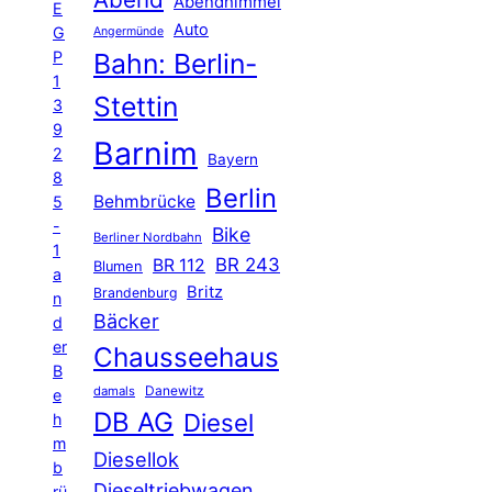
Abendhimmel
E
Auto
G
Angermünde
P
Bahn: Berlin-
1
Stettin
3
9
Barnim
2
Bayern
8
Berlin
Behmbrücke
5
-
Bike
Berliner Nordbahn
1
BR 243
BR 112
Blumen
a
Britz
Brandenburg
n
Bäcker
d
er
Chausseehaus
B
Danewitz
damals
e
DB AG
Diesel
h
m
Diesellok
b
Dieseltriebwagen
rü