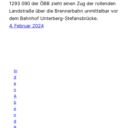
1293 090 der ÖBB zieht einen Zug der rollenden
Landstraße über die Brennerbahn unmittelbar vor
dem Bahnhof Unterberg-Stefansbrücke.
4. Februar 2024
In
d
e
n
A
b
e
n
d
B