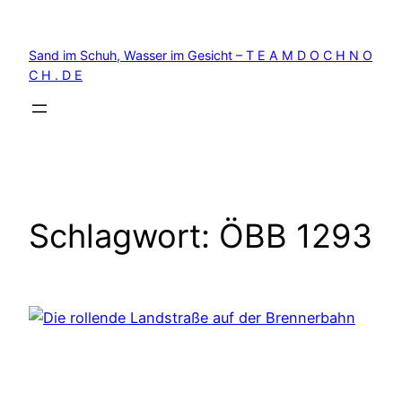
Zum
Inhalt
Sand im Schuh, Wasser im Gesicht – T E A M D O C H N O
springen
C H . D E
Schlagwort:
ÖBB 1293