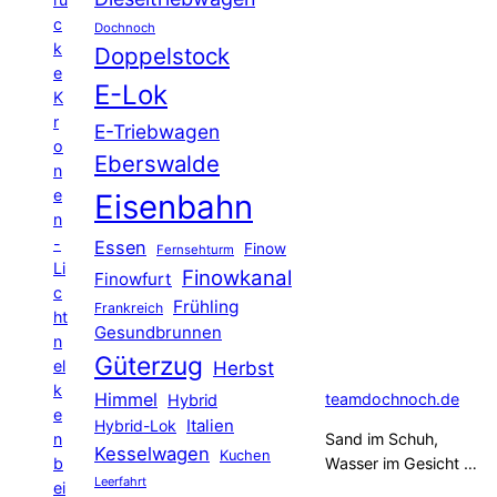
c
Dochnoch
k
Doppelstock
e
E-Lok
K
r
E-Triebwagen
o
Eberswalde
n
e
Eisenbahn
n
-
Essen
Finow
Fernsehturm
Li
Finowkanal
Finowfurt
c
Frühling
Frankreich
ht
Gesundbrunnen
n
Güterzug
el
Herbst
k
Himmel
teamdochnoch.de
Hybrid
e
Hybrid-Lok
Italien
n
Sand im Schuh,
Kesselwagen
Kuchen
b
Wasser im Gesicht …
Leerfahrt
ei