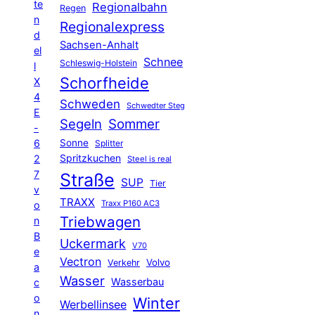
te
Regionalbahn
Regen
n
Regionalexpress
d
Sachsen-Anhalt
el
Schnee
Schleswig-Holstein
l
Schorfheide
X
4
Schweden
Schwedter Steg
E
Segeln
Sommer
-
6
Sonne
Splitter
Spritzkuchen
2
Steel is real
7
Straße
SUP
Tier
v
TRAXX
Traxx P160 AC3
o
Triebwagen
n
B
Uckermark
V70
e
Vectron
Volvo
Verkehr
a
Wasser
Wasserbau
c
o
Winter
Werbellinsee
n