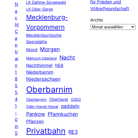
für Frieden und
LK Dahme-Spreewald
N
Völkerfreundschaft
LK Oder-Spree
a
Mecklenburg-
c
Archiv
ht
Vorpommern
C
Mecklenburgische
a
Seenplatte
p
Morgen
Mond
tr
Nacht
ai
Märkisch Oderland
n
Nachthimmel
NEB
1
Niederbarnim
8
Niedersachsen
5
Oberbarnim
5
4
Oberhavel
Oberbayern
ODEG
1
paddeln
Oder-Havel-Kanal
-
Pankow
Pfannkuchen
0
Pflanzen
in
Privatbahn
RE3
S