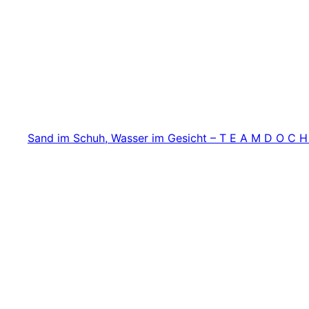
Zum
Inhalt
springen
Sand im Schuh, Wasser im Gesicht – T E A M D O C H