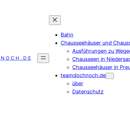
Bahn
Chausseehäuser und Chaus
Ausführungen zu Wegeg
 N O C H . D E
Chausseen in Niedersa
Chausseehäuser in Pre
teamdochnoch.de
über
Datenschutz