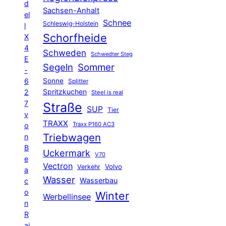
d
Sachsen-Anhalt
el
Schnee
Schleswig-Holstein
l
Schorfheide
X
4
Schweden
Schwedter Steg
E
Segeln
Sommer
-
6
Sonne
Splitter
Spritzkuchen
2
Steel is real
7
Straße
SUP
Tier
v
TRAXX
Traxx P160 AC3
o
Triebwagen
n
B
Uckermark
V70
e
Vectron
Volvo
Verkehr
a
Wasser
Wasserbau
c
o
Winter
Werbellinsee
n
R
ai