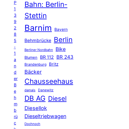
P
Bahn: Berlin-
1
Stettin
3
9
Barnim
2
Bayern
8
Berlin
Behmbrücke
5
-
Bike
Berliner Nordbahn
1
BR 243
BR 112
Blumen
a
Britz
Brandenburg
n
Bäcker
d
er
Chausseehaus
B
Danewitz
damals
e
DB AG
Diesel
h
m
Diesellok
b
Dieseltriebwagen
rü
c
Dochnoch