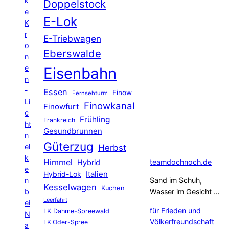
k
Doppelstock
e
E-Lok
K
r
E-Triebwagen
o
Eberswalde
n
e
Eisenbahn
n
-
Essen
Finow
Fernsehturm
Li
Finowkanal
Finowfurt
c
Frühling
Frankreich
ht
Gesundbrunnen
n
Güterzug
el
Herbst
k
Himmel
teamdochnoch.de
Hybrid
e
Hybrid-Lok
Italien
n
Sand im Schuh,
Kesselwagen
Kuchen
b
Wasser im Gesicht …
Leerfahrt
ei
für Frieden und
LK Dahme-Spreewald
N
Völkerfreundschaft
LK Oder-Spree
a