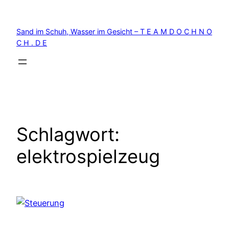
Zum
Inhalt
Sand im Schuh, Wasser im Gesicht – T E A M D O C H N O
springen
C H . D E
Schlagwort:
elektrospielzeug