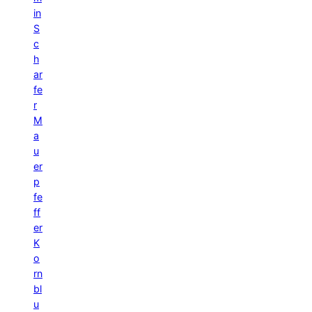
in
S
c
h
ar
fe
r
M
a
u
er
p
fe
ff
er
K
o
rn
bl
u