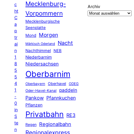
Mecklenburg-
c
Archiv
ht
Vorpommern
C
Mecklenburgische
a
Seenplatte
p
Morgen
Mond
tr
Nacht
ai
Märkisch Oderland
n
Nachthimmel
NEB
1
Niederbarnim
8
Niedersachsen
5
Oberbarnim
5
4
Oberhavel
Oberbayern
ODEG
1
paddeln
Oder-Havel-Kanal
-
Pankow
Pfannkuchen
0
Pflanzen
in
Privatbahn
RE3
S
te
Regionalbahn
Regen
n
Regionalexpress