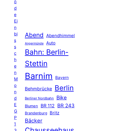
ö
d
e
Ei
n
Abend
bi
Abendhimmel
s
Auto
Angermünde
s
Bahn: Berlin-
c
h
Stettin
e
n
Barnim
Bayern
M
o
Berlin
Behmbrücke
n
Bike
d
Berliner Nordbahn
E
BR 243
BR 112
Blumen
G
Britz
Brandenburg
P
Bäcker
1
Chausseehaus
3