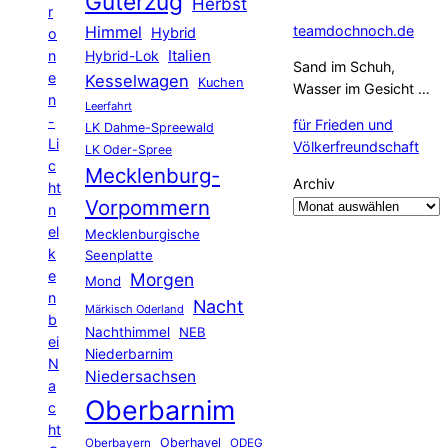
Güterzug
Herbst
r
Himmel
teamdochnoch.de
Hybrid
o
Hybrid-Lok
Italien
n
Sand im Schuh,
e
Kesselwagen
Kuchen
Wasser im Gesicht …
n
Leerfahrt
-
für Frieden und
LK Dahme-Spreewald
Li
Völkerfreundschaft
LK Oder-Spree
c
Mecklenburg-
Archiv
ht
Vorpommern
n
el
Mecklenburgische
k
Seenplatte
e
Morgen
Mond
n
Nacht
Märkisch Oderland
b
Nachthimmel
NEB
ei
Niederbarnim
N
Niedersachsen
a
Oberbarnim
c
ht
Oberhavel
Oberbayern
ODEG