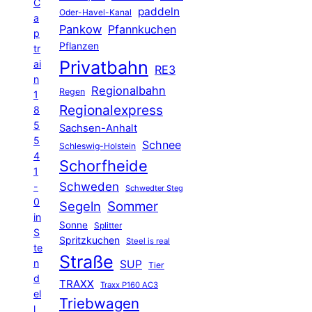
C
paddeln
Oder-Havel-Kanal
a
Pankow
Pfannkuchen
p
Pflanzen
tr
Privatbahn
ai
RE3
n
Regionalbahn
Regen
1
Regionalexpress
8
5
Sachsen-Anhalt
5
Schnee
Schleswig-Holstein
4
Schorfheide
1
Schweden
-
Schwedter Steg
0
Segeln
Sommer
in
Sonne
Splitter
S
Spritzkuchen
Steel is real
te
Straße
n
SUP
Tier
d
TRAXX
Traxx P160 AC3
el
Triebwagen
l