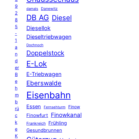
9
Danewitz
damals
2
DB AG
Diesel
8
5
Diesellok
-
Dieseltriebwagen
1
Dochnoch
a
Doppelstock
n
d
E-Lok
er
E-Triebwagen
B
e
Eberswalde
h
Eisenbahn
m
b
Essen
Finow
Fernsehturm
rü
Finowkanal
Finowfurt
c
k
Frühling
Frankreich
e
Gesundbrunnen
K