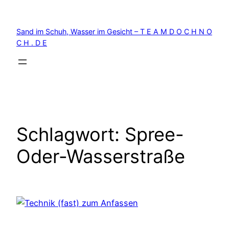
Zum
Inhalt
Sand im Schuh, Wasser im Gesicht – T E A M D O C H N O
springen
C H . D E
Schlagwort:
Spree-
Oder-Wasserstraße