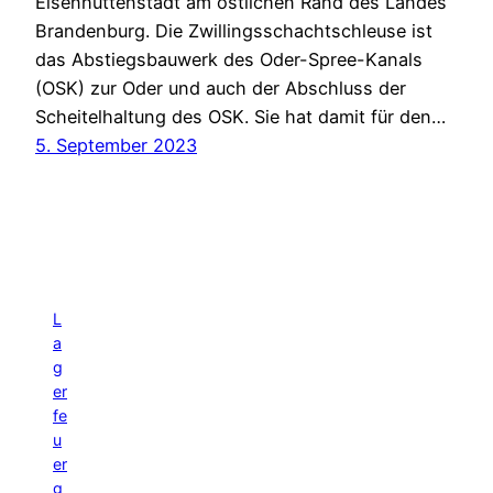
Eisenhüttenstadt am östlichen Rand des Landes
Brandenburg. Die Zwillingsschachtschleuse ist
das Abstiegsbauwerk des Oder-Spree-Kanals
(OSK) zur Oder und auch der Abschluss der
Scheitelhaltung des OSK. Sie hat damit für den…
5. September 2023
L
a
g
er
fe
u
er
g