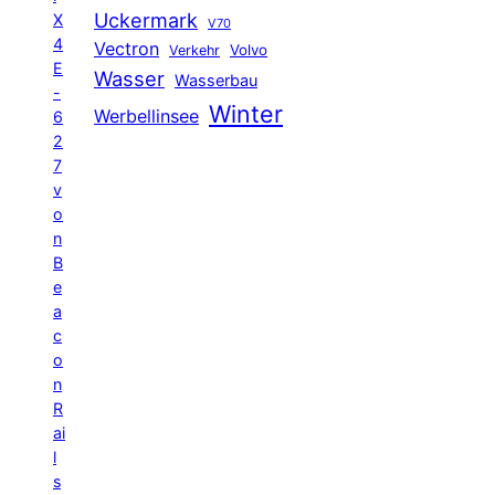
Uckermark
X
V70
4
Vectron
Volvo
Verkehr
E
Wasser
Wasserbau
-
Winter
Werbellinsee
6
2
7
v
o
n
B
e
a
c
o
n
R
ai
l
s