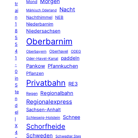
Morgen
Mond
tr
Nacht
ai
Märkisch Oderland
n
Nachthimmel
NEB
1
Niederbarnim
8
Niedersachsen
5
Oberbarnim
5
4
Oberhavel
Oberbayern
ODEG
1
paddeln
Oder-Havel-Kanal
-
Pankow
Pfannkuchen
0
Pflanzen
in
Privatbahn
RE3
S
te
Regionalbahn
Regen
n
Regionalexpress
d
Sachsen-Anhalt
el
Schnee
Schleswig-Holstein
l
Schorfheide
X
4
Schweden
Schwedter Steg