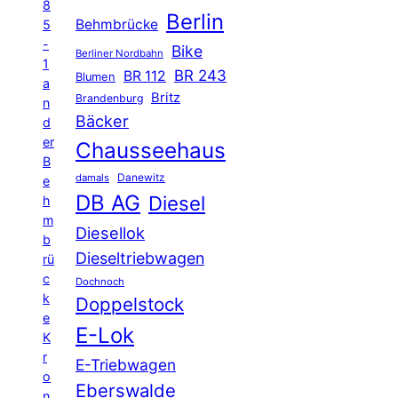
8
Berlin
Behmbrücke
5
-
Bike
Berliner Nordbahn
1
BR 243
BR 112
Blumen
a
Britz
Brandenburg
n
Bäcker
d
er
Chausseehaus
B
Danewitz
damals
e
DB AG
Diesel
h
m
Diesellok
b
Dieseltriebwagen
rü
c
Dochnoch
k
Doppelstock
e
E-Lok
K
r
E-Triebwagen
o
Eberswalde
n