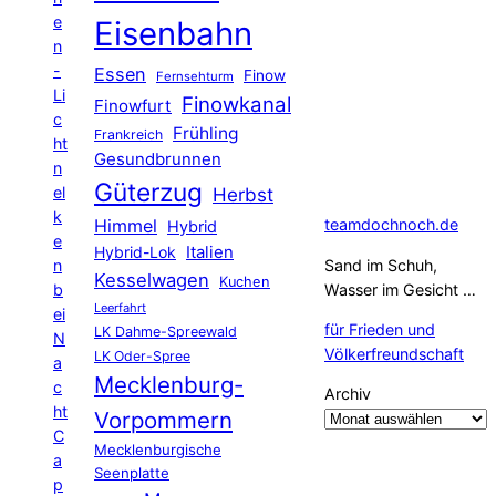
e
Eisenbahn
n
-
Essen
Finow
Fernsehturm
Li
Finowkanal
Finowfurt
c
Frühling
Frankreich
ht
Gesundbrunnen
n
Güterzug
el
Herbst
k
Himmel
teamdochnoch.de
Hybrid
e
Hybrid-Lok
Italien
n
Sand im Schuh,
Kesselwagen
Kuchen
b
Wasser im Gesicht …
Leerfahrt
ei
für Frieden und
LK Dahme-Spreewald
N
Völkerfreundschaft
LK Oder-Spree
a
Mecklenburg-
c
Archiv
ht
Vorpommern
C
Mecklenburgische
a
Seenplatte
p