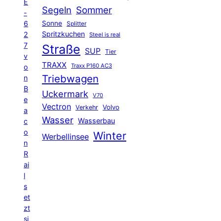
E
Segeln
Sommer
-
6
Sonne
Splitter
Spritzkuchen
2
Steel is real
7
Straße
SUP
Tier
v
TRAXX
Traxx P160 AC3
o
Triebwagen
n
B
Uckermark
V70
e
Vectron
Volvo
Verkehr
a
Wasser
Wasserbau
c
o
Winter
Werbellinsee
n
R
ai
l
s
et
zt
si