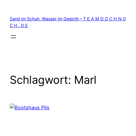
Zum
Inhalt
Sand im Schuh, Wasser im Gesicht – T E A M D O C H N O
springen
C H . D E
Schlagwort:
Marl