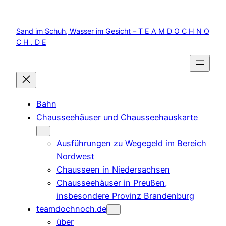
Zum
Inhalt
Sand im Schuh, Wasser im Gesicht – T E A M D O C H N O
springen
C H . D E
Bahn
Chausseehäuser und Chausseehauskarte
Ausführungen zu Wegegeld im Bereich
Nordwest
Chausseen in Niedersachsen
Chausseehäuser in Preußen,
insbesondere Provinz Brandenburg
teamdochnoch.de
über