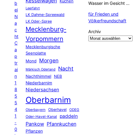
Kesselwagen
Kuchen
b
Wasser im Gesicht …
Leerfahrt
ei
für Frieden und
LK Dahme-Spreewald
N
Völkerfreundschaft
LK Oder-Spree
a
Mecklenburg-
c
Archiv
ht
Vorpommern
C
Mecklenburgische
a
Seenplatte
p
Morgen
Mond
tr
Nacht
ai
Märkisch Oderland
n
Nachthimmel
NEB
1
Niederbarnim
8
Niedersachsen
5
Oberbarnim
5
4
Oberhavel
Oberbayern
ODEG
1
paddeln
Oder-Havel-Kanal
-
Pankow
Pfannkuchen
0
Pflanzen