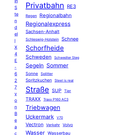
in
Privatbahn
RE3
S
te
Regionalbahn
Regen
n
Regionalexpress
d
Sachsen-Anhalt
el
Schnee
Schleswig-Holstein
l
Schorfheide
X
4
Schweden
Schwedter Steg
E
Segeln
Sommer
-
6
Sonne
Splitter
Spritzkuchen
2
Steel is real
7
Straße
SUP
Tier
v
TRAXX
Traxx P160 AC3
o
Triebwagen
n
B
Uckermark
V70
e
Vectron
Volvo
Verkehr
a
Wasser
Wasserbau
c