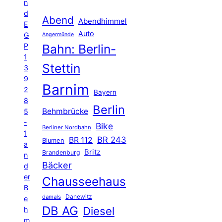
n
d
Abend
Abendhimmel
E
Auto
G
Angermünde
P
Bahn: Berlin-
1
Stettin
3
9
Barnim
2
Bayern
8
Berlin
Behmbrücke
5
-
Bike
Berliner Nordbahn
1
BR 243
BR 112
Blumen
a
Britz
Brandenburg
n
Bäcker
d
er
Chausseehaus
B
Danewitz
damals
e
DB AG
Diesel
h
m