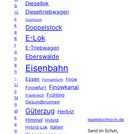
Diesellok
b
Dieseltriebwagen
rü
c
Dochnoch
k
Doppelstock
e
E-Lok
K
r
E-Triebwagen
o
Eberswalde
n
e
Eisenbahn
n
-
Essen
Finow
Fernsehturm
Li
Finowkanal
Finowfurt
c
Frühling
Frankreich
ht
Gesundbrunnen
n
Güterzug
el
Herbst
k
Himmel
teamdochnoch.de
Hybrid
e
Hybrid-Lok
Italien
n
Sand im Schuh,