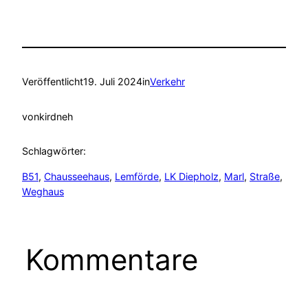
Veröffentlicht
19. Juli 2024
in
Verkehr
von
kirdneh
Schlagwörter:
B51
, 
Chausseehaus
, 
Lemförde
, 
LK Diepholz
, 
Marl
, 
Straße
, 
Weghaus
Kommentare