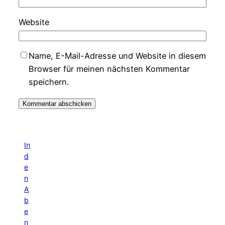
Website
Name, E-Mail-Adresse und Website in diesem
Browser für meinen nächsten Kommentar
speichern.
In
d
e
n
A
b
e
n