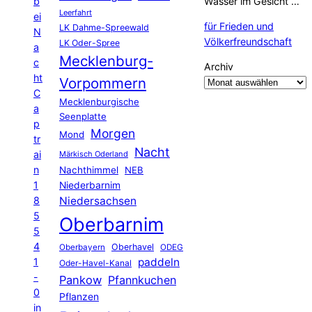
b
Wasser im Gesicht …
Leerfahrt
ei
für Frieden und
LK Dahme-Spreewald
N
Völkerfreundschaft
LK Oder-Spree
a
Mecklenburg-
c
Archiv
ht
Vorpommern
C
Mecklenburgische
a
Seenplatte
p
Morgen
Mond
tr
Nacht
ai
Märkisch Oderland
n
Nachthimmel
NEB
1
Niederbarnim
8
Niedersachsen
5
Oberbarnim
5
4
Oberhavel
Oberbayern
ODEG
1
paddeln
Oder-Havel-Kanal
-
Pankow
Pfannkuchen
0
Pflanzen
in