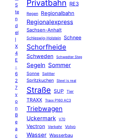
Privatbahn
RE3
S
te
Regionalbahn
Regen
n
Regionalexpress
d
Sachsen-Anhalt
el
Schnee
Schleswig-Holstein
l
Schorfheide
X
4
Schweden
Schwedter Steg
E
Segeln
Sommer
-
6
Sonne
Splitter
Spritzkuchen
2
Steel is real
7
Straße
SUP
Tier
v
TRAXX
Traxx P160 AC3
o
Triebwagen
n
B
Uckermark
V70
e
Vectron
Volvo
Verkehr
a
Wasser
Wasserbau
c