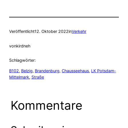
Veröffentlicht
12. Oktober 2022
in
Verkehr
von
kirdneh
Schlagwörter:
B102
, 
Belzig
, 
Brandenburg
, 
Chausseehaus
, 
LK Potsdam-
Mittelmark
, 
Straße
Kommentare