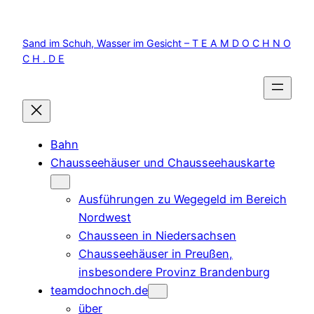
Zum
Inhalt
Sand im Schuh, Wasser im Gesicht – T E A M D O C H N O
springen
C H . D E
Bahn
Chausseehäuser und Chausseehauskarte
Ausführungen zu Wegegeld im Bereich
Nordwest
Chausseen in Niedersachsen
Chausseehäuser in Preußen,
insbesondere Provinz Brandenburg
teamdochnoch.de
über