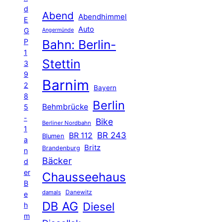
d
Abend
Abendhimmel
E
Auto
G
Angermünde
P
Bahn: Berlin-
1
Stettin
3
9
Barnim
2
Bayern
8
Berlin
Behmbrücke
5
-
Bike
Berliner Nordbahn
1
BR 243
BR 112
Blumen
a
Britz
Brandenburg
n
Bäcker
d
er
Chausseehaus
B
Danewitz
damals
e
DB AG
Diesel
h
m