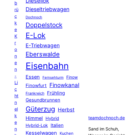
Diesellok
b
Dieseltriebwagen
rü
c
Dochnoch
k
Doppelstock
e
E-Lok
K
r
E-Triebwagen
o
Eberswalde
n
e
Eisenbahn
n
-
Essen
Finow
Fernsehturm
Li
Finowkanal
Finowfurt
c
Frühling
Frankreich
ht
Gesundbrunnen
n
Güterzug
el
Herbst
k
Himmel
teamdochnoch.de
Hybrid
e
Hybrid-Lok
Italien
n
Sand im Schuh,
Kesselwagen
Kuchen