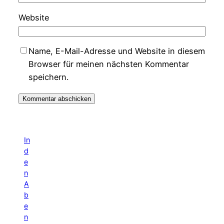
Website
Name, E-Mail-Adresse und Website in diesem
Browser für meinen nächsten Kommentar
speichern.
In
d
e
n
A
b
e
n