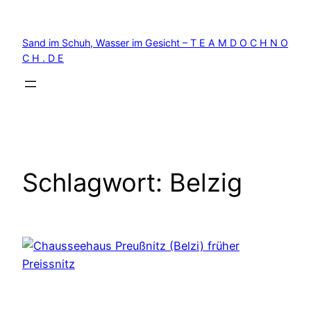
Zum
Inhalt
Sand im Schuh, Wasser im Gesicht – T E A M D O C H N O
springen
C H . D E
Schlagwort:
Belzig