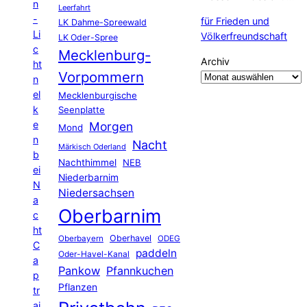
n
Leerfahrt
-
für Frieden und
LK Dahme-Spreewald
Li
Völkerfreundschaft
LK Oder-Spree
c
Mecklenburg-
Archiv
ht
Vorpommern
n
el
Mecklenburgische
k
Seenplatte
e
Morgen
Mond
n
Nacht
Märkisch Oderland
b
Nachthimmel
NEB
ei
Niederbarnim
N
Niedersachsen
a
Oberbarnim
c
ht
Oberhavel
Oberbayern
ODEG
C
paddeln
Oder-Havel-Kanal
a
Pankow
Pfannkuchen
p
Pflanzen
tr
ai