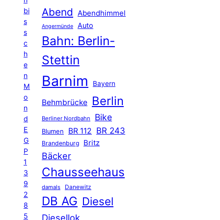
Abend
bi
Abendhimmel
s
Auto
Angermünde
s
Bahn: Berlin-
c
h
Stettin
e
n
Barnim
Bayern
M
o
Berlin
Behmbrücke
n
Bike
d
Berliner Nordbahn
E
BR 243
BR 112
Blumen
G
Britz
Brandenburg
P
Bäcker
1
Chausseehaus
3
9
Danewitz
damals
2
DB AG
Diesel
8
5
Diesellok