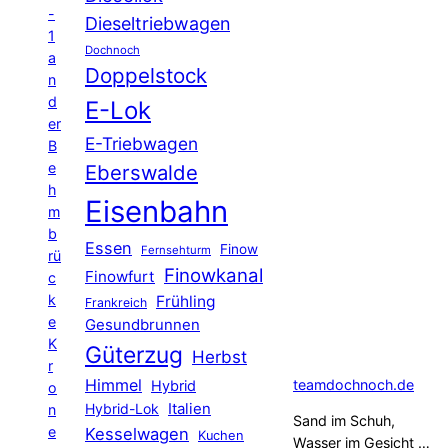
-
Dieseltriebwagen
1
Dochnoch
a
Doppelstock
n
d
E-Lok
er
E-Triebwagen
B
e
Eberswalde
h
Eisenbahn
m
b
Essen
Finow
Fernsehturm
rü
Finowkanal
Finowfurt
c
k
Frühling
Frankreich
e
Gesundbrunnen
K
Güterzug
Herbst
r
Himmel
teamdochnoch.de
Hybrid
o
Hybrid-Lok
Italien
n
Sand im Schuh,
e
Kesselwagen
Kuchen
Wasser im Gesicht …