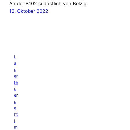
An der B102 südöstlich von Belzig.
12. Oktober 2022
L
a
g
er
fe
u
er
g
e
ht
i
m