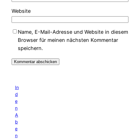
Website
Name, E-Mail-Adresse und Website in diesem
Browser für meinen nächsten Kommentar
speichern.
In
d
e
n
A
b
e
n