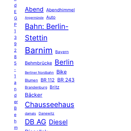
d
Abend
Abendhimmel
E
Auto
G
Angermünde
P
Bahn: Berlin-
1
Stettin
3
9
Barnim
2
Bayern
8
Berlin
Behmbrücke
5
-
Bike
Berliner Nordbahn
1
BR 243
BR 112
Blumen
a
Britz
Brandenburg
n
Bäcker
d
er
Chausseehaus
B
Danewitz
damals
e
DB AG
Diesel
h
m