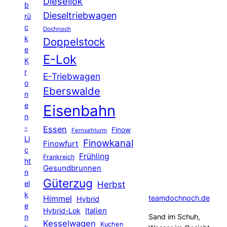
Diesellok
b
Dieseltriebwagen
rü
c
Dochnoch
k
Doppelstock
e
E-Lok
K
r
E-Triebwagen
o
Eberswalde
n
e
Eisenbahn
n
-
Essen
Finow
Fernsehturm
Li
Finowkanal
Finowfurt
c
Frühling
Frankreich
ht
Gesundbrunnen
n
Güterzug
el
Herbst
k
Himmel
teamdochnoch.de
Hybrid
e
Hybrid-Lok
Italien
n
Sand im Schuh,
Kesselwagen
Kuchen