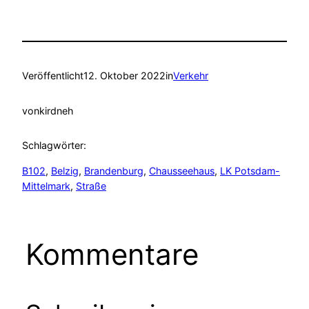
Veröffentlicht
12. Oktober 2022
in
Verkehr
von
kirdneh
Schlagwörter:
B102
, 
Belzig
, 
Brandenburg
, 
Chausseehaus
, 
LK Potsdam-
Mittelmark
, 
Straße
Kommentare