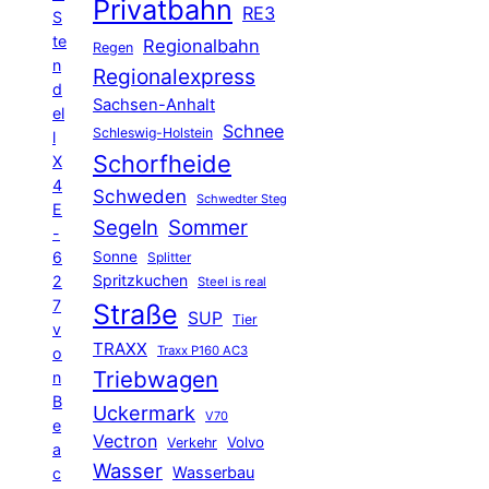
Privatbahn
RE3
S
te
Regionalbahn
Regen
n
Regionalexpress
d
Sachsen-Anhalt
el
Schnee
Schleswig-Holstein
l
Schorfheide
X
4
Schweden
Schwedter Steg
E
Segeln
Sommer
-
6
Sonne
Splitter
Spritzkuchen
2
Steel is real
7
Straße
SUP
Tier
v
TRAXX
Traxx P160 AC3
o
Triebwagen
n
B
Uckermark
V70
e
Vectron
Volvo
Verkehr
a
Wasser
Wasserbau
c