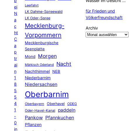
b
Wasser im Gesicht …
Leerfahrt
ei
für Frieden und
LK Dahme-Spreewald
N
Völkerfreundschaft
LK Oder-Spree
a
Mecklenburg-
c
Archiv
ht
Vorpommern
C
Mecklenburgische
a
Seenplatte
p
Morgen
Mond
tr
Nacht
ai
Märkisch Oderland
n
Nachthimmel
NEB
1
Niederbarnim
8
Niedersachsen
5
Oberbarnim
5
4
Oberhavel
Oberbayern
ODEG
1
paddeln
Oder-Havel-Kanal
-
Pankow
Pfannkuchen
0
Pflanzen
in