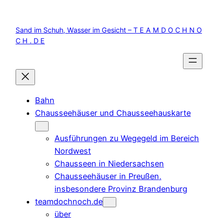
Zum
Inhalt
Sand im Schuh, Wasser im Gesicht – T E A M D O C H N O
springen
C H . D E
Bahn
Chausseehäuser und Chausseehauskarte
Ausführungen zu Wegegeld im Bereich
Nordwest
Chausseen in Niedersachsen
Chausseehäuser in Preußen,
insbesondere Provinz Brandenburg
teamdochnoch.de
über