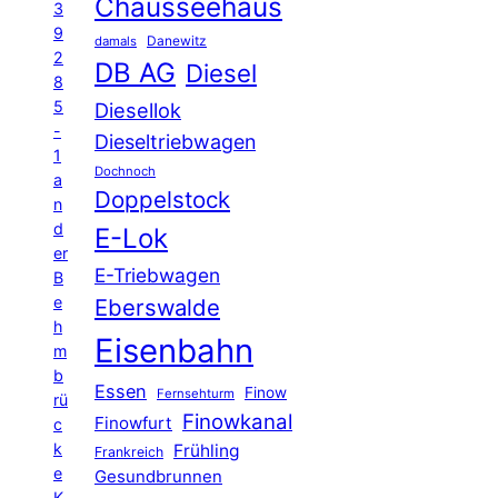
Chausseehaus
3
9
Danewitz
damals
2
DB AG
Diesel
8
5
Diesellok
-
Dieseltriebwagen
1
Dochnoch
a
Doppelstock
n
d
E-Lok
er
E-Triebwagen
B
e
Eberswalde
h
Eisenbahn
m
b
Essen
Finow
Fernsehturm
rü
Finowkanal
Finowfurt
c
k
Frühling
Frankreich
e
Gesundbrunnen
K