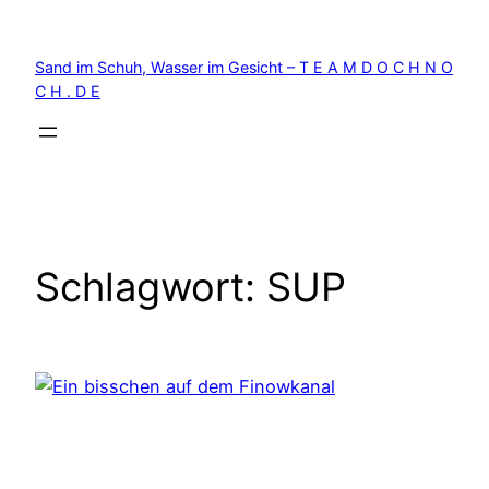
Zum
Inhalt
Sand im Schuh, Wasser im Gesicht – T E A M D O C H N O
springen
C H . D E
Schlagwort:
SUP