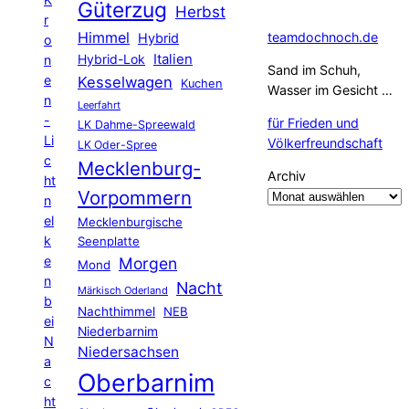
Güterzug
Herbst
r
Himmel
teamdochnoch.de
Hybrid
o
Hybrid-Lok
Italien
n
Sand im Schuh,
e
Kesselwagen
Kuchen
Wasser im Gesicht …
n
Leerfahrt
-
für Frieden und
LK Dahme-Spreewald
Li
Völkerfreundschaft
LK Oder-Spree
c
Mecklenburg-
Archiv
ht
Vorpommern
n
el
Mecklenburgische
k
Seenplatte
e
Morgen
Mond
n
Nacht
Märkisch Oderland
b
Nachthimmel
NEB
ei
Niederbarnim
N
Niedersachsen
a
Oberbarnim
c
ht