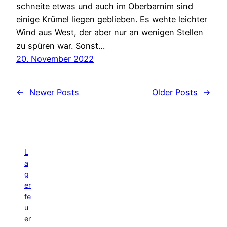
schneite etwas und auch im Oberbarnim sind
einige Krümel liegen geblieben. Es wehte leichter
Wind aus West, der aber nur an wenigen Stellen
zu spüren war. Sonst…
20. November 2022
←
Newer Posts
Older Posts
→
L
a
g
er
fe
u
er