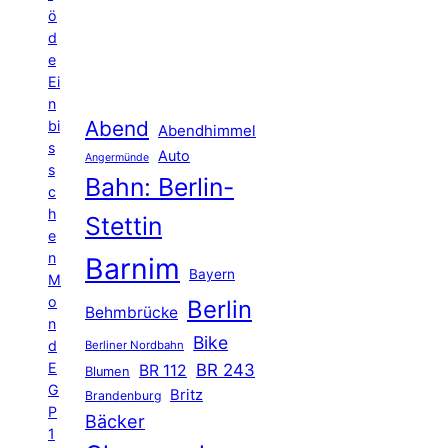
ö
d
e
Ei
n
Abend
bi
Abendhimmel
s
Auto
Angermünde
s
Bahn: Berlin-
c
h
Stettin
e
n
Barnim
Bayern
M
o
Berlin
Behmbrücke
n
Bike
d
Berliner Nordbahn
E
BR 243
BR 112
Blumen
G
Britz
Brandenburg
P
Bäcker
1