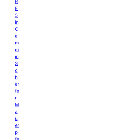
R
E
5
in
C
a
m
m
in
S
c
h
ar
fe
r
M
a
u
er
p
fe