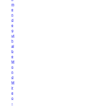
m
e
n
d
e
g
ut
h
al
b
e
M
o
n
d
M
ir
e
o
-