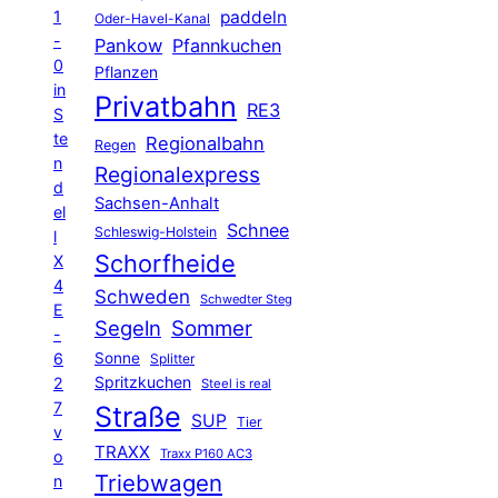
1
paddeln
Oder-Havel-Kanal
-
Pankow
Pfannkuchen
0
Pflanzen
in
Privatbahn
RE3
S
te
Regionalbahn
Regen
n
Regionalexpress
d
Sachsen-Anhalt
el
Schnee
Schleswig-Holstein
l
Schorfheide
X
4
Schweden
Schwedter Steg
E
Segeln
Sommer
-
6
Sonne
Splitter
Spritzkuchen
2
Steel is real
7
Straße
SUP
Tier
v
TRAXX
Traxx P160 AC3
o
Triebwagen
n