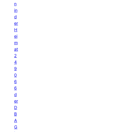
n
in
d
er
H
ei
m
at
2
4
9
0
6
6
d
er
D
B
A
G