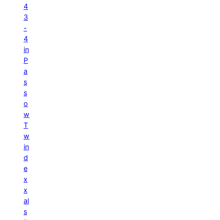
4
3
-
4
in
P
a
s
s
o
w
T
w
in
d
e
x
x
al
s