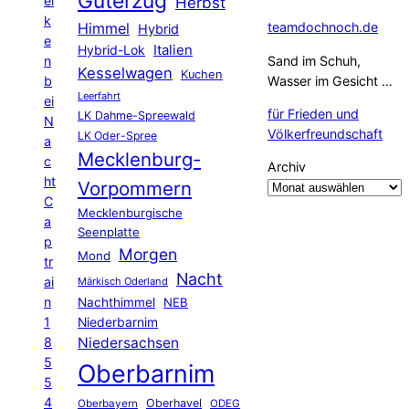
Güterzug
el
Herbst
k
Himmel
teamdochnoch.de
Hybrid
e
Hybrid-Lok
Italien
n
Sand im Schuh,
Kesselwagen
Kuchen
b
Wasser im Gesicht …
Leerfahrt
ei
für Frieden und
LK Dahme-Spreewald
N
Völkerfreundschaft
LK Oder-Spree
a
Mecklenburg-
c
Archiv
ht
Vorpommern
C
Mecklenburgische
a
Seenplatte
p
Morgen
Mond
tr
Nacht
ai
Märkisch Oderland
n
Nachthimmel
NEB
1
Niederbarnim
8
Niedersachsen
5
Oberbarnim
5
4
Oberhavel
Oberbayern
ODEG