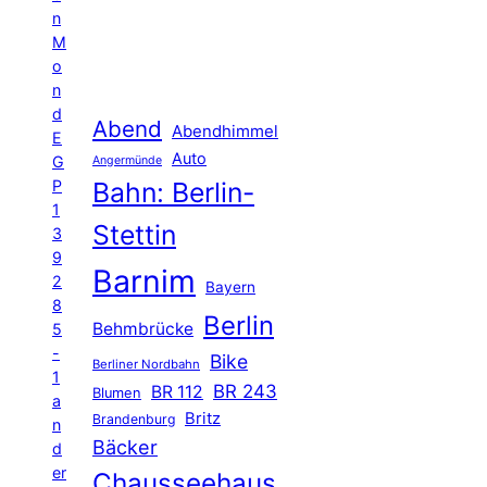
n
M
o
n
d
Abend
Abendhimmel
E
Auto
G
Angermünde
P
Bahn: Berlin-
1
Stettin
3
9
Barnim
2
Bayern
8
Berlin
Behmbrücke
5
-
Bike
Berliner Nordbahn
1
BR 243
BR 112
Blumen
a
Britz
Brandenburg
n
Bäcker
d
er
Chausseehaus