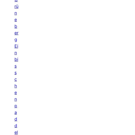
rü
n
e
b
er
g
Ei
n
bi
s
s
c
h
e
n
p
a
d
d
el