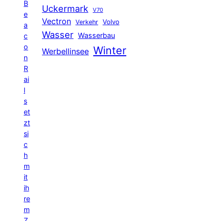
B
Uckermark
V70
e
Vectron
Volvo
Verkehr
a
Wasser
Wasserbau
c
o
Winter
Werbellinsee
n
R
ai
l
s
et
zt
si
c
h
m
it
ih
re
m
Z