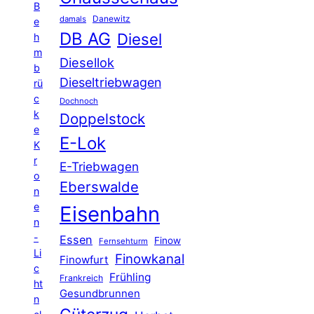
B
Danewitz
damals
e
DB AG
Diesel
h
m
Diesellok
b
Dieseltriebwagen
rü
c
Dochnoch
k
Doppelstock
e
E-Lok
K
r
E-Triebwagen
o
Eberswalde
n
e
Eisenbahn
n
-
Essen
Finow
Fernsehturm
Li
Finowkanal
Finowfurt
c
Frühling
Frankreich
ht
Gesundbrunnen
n