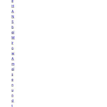
e
H
A
N
S
b
ei
M
ir
o
w
A
m
ei
s
e
n
u
n
d
t