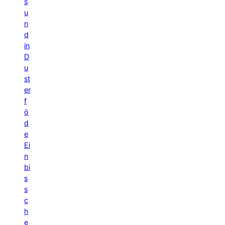
s
u
n
d
in
D
u
st
er
f
ö
d
e
Ei
n
bi
s
s
c
h
e