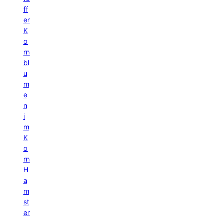
ff
er
K
o
rn
bl
u
m
e
n
i
m
K
o
rn
H
a
m
st
er