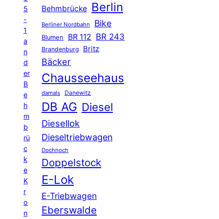
Berlin
Behmbrücke
5
-
Bike
Berliner Nordbahn
1
BR 243
BR 112
Blumen
a
Britz
Brandenburg
n
Bäcker
d
er
Chausseehaus
B
Danewitz
damals
e
DB AG
Diesel
h
m
Diesellok
b
Dieseltriebwagen
rü
c
Dochnoch
k
Doppelstock
e
E-Lok
K
r
E-Triebwagen
o
Eberswalde
n