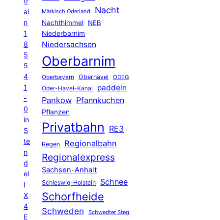
tr
Nacht
ai
Märkisch Oderland
n
Nachthimmel
NEB
1
Niederbarnim
8
Niedersachsen
5
Oberbarnim
5
4
Oberhavel
Oberbayern
ODEG
1
paddeln
Oder-Havel-Kanal
-
Pankow
Pfannkuchen
0
Pflanzen
in
Privatbahn
RE3
S
te
Regionalbahn
Regen
n
Regionalexpress
d
Sachsen-Anhalt
el
Schnee
Schleswig-Holstein
l
Schorfheide
X
4
Schweden
Schwedter Steg
E