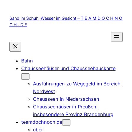
Zum
Inhalt
Sand im Schuh, Wasser im Gesicht – T E A M D O C H N O
springen
C H . D E
Bahn
Chausseehäuser und Chausseehauskarte
Ausführungen zu Wegegeld im Bereich
Nordwest
Chausseen in Niedersachsen
Chausseehäuser in Preußen,
insbesondere Provinz Brandenburg
teamdochnoch.de
über