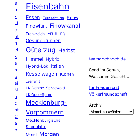
e
Eisenbahn
n
-
Essen
Finow
Fernsehturm
Li
Finowkanal
Finowfurt
c
Frühling
Frankreich
ht
Gesundbrunnen
n
Güterzug
el
Herbst
k
Himmel
teamdochnoch.de
Hybrid
e
Hybrid-Lok
Italien
n
Sand im Schuh,
Kesselwagen
Kuchen
b
Wasser im Gesicht …
Leerfahrt
ei
für Frieden und
LK Dahme-Spreewald
N
Völkerfreundschaft
LK Oder-Spree
a
Mecklenburg-
c
Archiv
ht
Vorpommern
C
Mecklenburgische
a
Seenplatte
p
Morgen
Mond