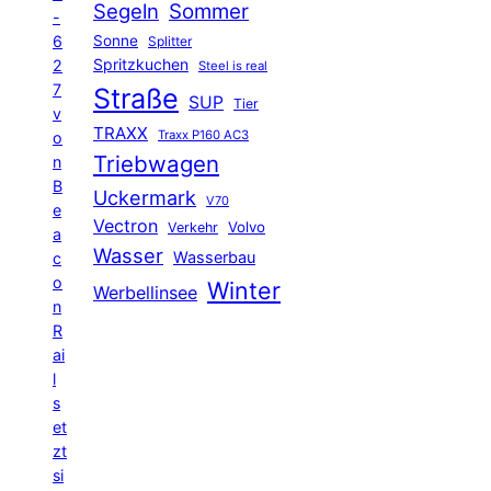
Segeln
Sommer
-
6
Sonne
Splitter
Spritzkuchen
2
Steel is real
7
Straße
SUP
Tier
v
TRAXX
Traxx P160 AC3
o
Triebwagen
n
B
Uckermark
V70
e
Vectron
Volvo
Verkehr
a
Wasser
Wasserbau
c
o
Winter
Werbellinsee
n
R
ai
l
s
et
zt
si