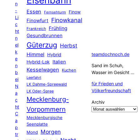
Eisenbahn
n
-
Essen
Finow
Fernsehturm
Li
Finowkanal
Finowfurt
c
Frühling
Frankreich
ht
Gesundbrunnen
n
Güterzug
el
Herbst
k
Himmel
teamdochnoch.de
Hybrid
e
Hybrid-Lok
Italien
n
Sand im Schuh,
Kesselwagen
Kuchen
b
Wasser im Gesicht …
Leerfahrt
ei
für Frieden und
LK Dahme-Spreewald
N
Völkerfreundschaft
LK Oder-Spree
a
Mecklenburg-
c
Archiv
ht
Vorpommern
C
Mecklenburgische
a
Seenplatte
p
Morgen
Mond
tr