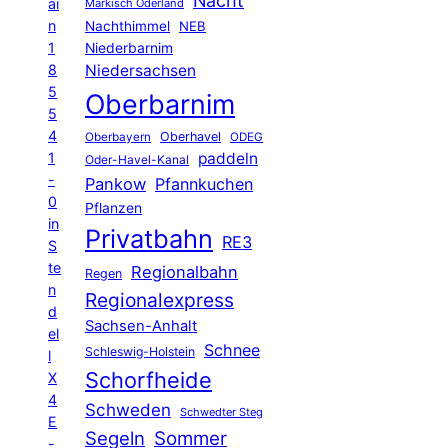
Nacht
ai
Märkisch Oderland
n
Nachthimmel
NEB
1
Niederbarnim
8
Niedersachsen
5
Oberbarnim
5
4
Oberhavel
Oberbayern
ODEG
1
paddeln
Oder-Havel-Kanal
-
Pankow
Pfannkuchen
0
Pflanzen
in
Privatbahn
RE3
S
te
Regionalbahn
Regen
n
Regionalexpress
d
Sachsen-Anhalt
el
Schnee
Schleswig-Holstein
l
Schorfheide
X
4
Schweden
Schwedter Steg
E
Segeln
Sommer
-