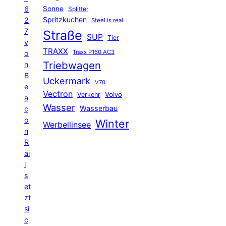
6
Sonne
Splitter
Spritzkuchen
2
Steel is real
7
Straße
SUP
Tier
v
TRAXX
Traxx P160 AC3
o
Triebwagen
n
B
Uckermark
V70
e
Vectron
Volvo
Verkehr
a
Wasser
Wasserbau
c
o
Winter
Werbellinsee
n
R
ai
l
s
et
zt
si
c