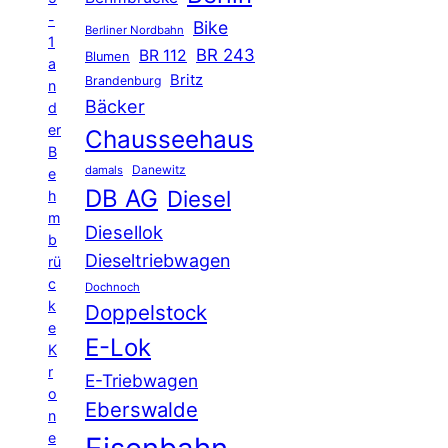
-
Bike
Berliner Nordbahn
1
BR 243
BR 112
Blumen
a
Britz
Brandenburg
n
Bäcker
d
er
Chausseehaus
B
Danewitz
damals
e
DB AG
Diesel
h
m
Diesellok
b
Dieseltriebwagen
rü
c
Dochnoch
k
Doppelstock
e
E-Lok
K
r
E-Triebwagen
o
Eberswalde
n
e