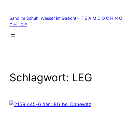
Zum
Inhalt
Sand im Schuh, Wasser im Gesicht – T E A M D O C H N O
springen
C H . D E
Schlagwort:
LEG