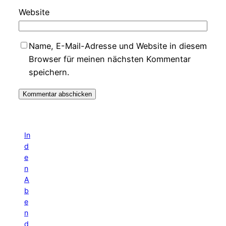
Website
Name, E-Mail-Adresse und Website in diesem
Browser für meinen nächsten Kommentar
speichern.
In
d
e
n
A
b
e
n
d