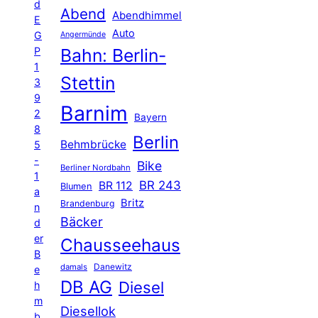
d
Abend
Abendhimmel
E
Auto
G
Angermünde
P
Bahn: Berlin-
1
Stettin
3
9
Barnim
2
Bayern
8
Berlin
Behmbrücke
5
-
Bike
Berliner Nordbahn
1
BR 243
BR 112
Blumen
a
Britz
Brandenburg
n
Bäcker
d
er
Chausseehaus
B
Danewitz
damals
e
DB AG
Diesel
h
m
Diesellok
b