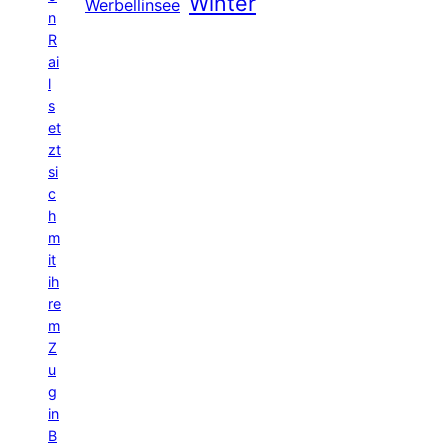
Winter
Werbellinsee
n
R
ai
l
s
et
zt
si
c
h
m
it
ih
re
m
Z
u
g
in
B