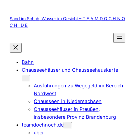
Zum
Inhalt
Sand im Schuh, Wasser im Gesicht – T E A M D O C H N O
springen
C H . D E
Bahn
Chausseehäuser und Chausseehauskarte
Ausführungen zu Wegegeld im Bereich
Nordwest
Chausseen in Niedersachsen
Chausseehäuser in Preußen,
insbesondere Provinz Brandenburg
teamdochnoch.de
über