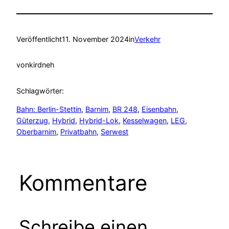
Veröffentlicht
11. November 2024
in
Verkehr
von
kirdneh
Schlagwörter:
Bahn: Berlin-Stettin
, 
Barnim
, 
BR 248
, 
Eisenbahn
, 
Güterzug
, 
Hybrid
, 
Hybrid-Lok
, 
Kesselwagen
, 
LEG
, 
Oberbarnim
, 
Privatbahn
, 
Serwest
Kommentare
Schreibe einen