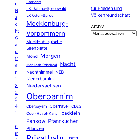
Leerfahrt
ei
für Frieden und
LK Dahme-Spreewald
N
Völkerfreundschaft
LK Oder-Spree
a
Mecklenburg-
c
Archiv
ht
Vorpommern
C
Mecklenburgische
a
Seenplatte
p
Morgen
Mond
tr
Nacht
ai
Märkisch Oderland
n
Nachthimmel
NEB
1
Niederbarnim
8
Niedersachsen
5
Oberbarnim
5
4
Oberhavel
Oberbayern
ODEG
1
paddeln
Oder-Havel-Kanal
-
Pankow
Pfannkuchen
0
Pflanzen
in
Privatbahn