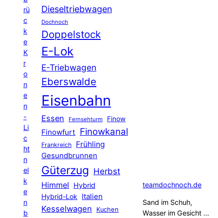
Dieseltriebwagen
rü
c
Dochnoch
k
Doppelstock
e
E-Lok
K
r
E-Triebwagen
o
Eberswalde
n
e
Eisenbahn
n
-
Essen
Finow
Fernsehturm
Li
Finowkanal
Finowfurt
c
Frühling
Frankreich
ht
Gesundbrunnen
n
Güterzug
el
Herbst
k
Himmel
teamdochnoch.de
Hybrid
e
Hybrid-Lok
Italien
n
Sand im Schuh,
Kesselwagen
Kuchen
b
Wasser im Gesicht …