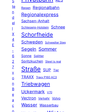
RE3
S
te
Regionalbahn
Regen
n
Regionalexpress
d
Sachsen-Anhalt
el
Schnee
Schleswig-Holstein
l
Schorfheide
X
4
Schweden
Schwedter Steg
E
Segeln
Sommer
-
6
Sonne
Splitter
Spritzkuchen
2
Steel is real
7
Straße
SUP
Tier
v
TRAXX
Traxx P160 AC3
o
Triebwagen
n
B
Uckermark
V70
e
Vectron
Volvo
Verkehr
a
Wasser
Wasserbau
c
o