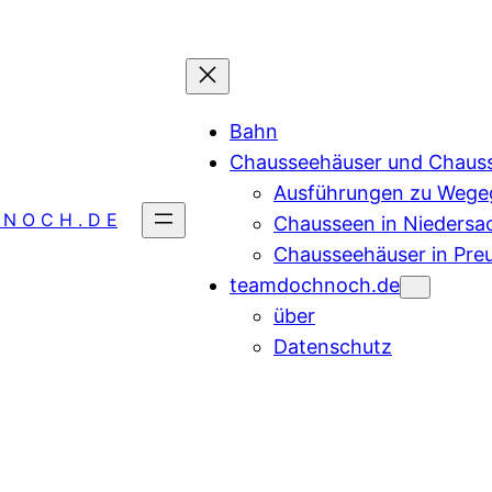
Bahn
Chausseehäuser und Chaus
Ausführungen zu Wegeg
 N O C H . D E
Chausseen in Niedersa
Chausseehäuser in Pre
teamdochnoch.de
über
Datenschutz