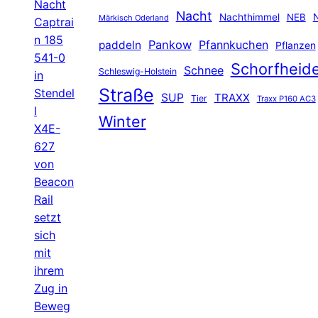
Nacht
Nacht
Nachthimmel
NEB
N
Märkisch Oderland
Captrai
n 185
Pankow
Pfannkuchen
paddeln
Pflanzen
541-0
Schorfheid
Schnee
Schleswig-Holstein
in
Straße
Stendel
SUP
TRAXX
Tier
Traxx P160 AC3
l
Winter
X4E-
627
von
Beacon
Rail
setzt
sich
mit
ihrem
Zug in
Beweg