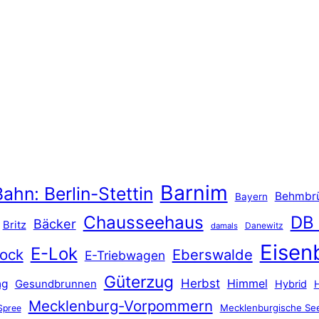
Barnim
ahn: Berlin-Stettin
Behmbr
Bayern
Chausseehaus
DB
Bäcker
Britz
Danewitz
damals
Eisen
E-Lok
ock
Eberswalde
E-Triebwagen
Güterzug
Herbst
Himmel
ng
Gesundbrunnen
Hybrid
Mecklenburg-Vorpommern
Mecklenburgische See
Spree