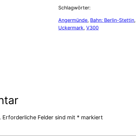
Schlagwörter:
Angermünde
, 
Bahn: Berlin-Stettin
,
Uckermark
, 
V300
ntar
.
Erforderliche Felder sind mit
*
markiert