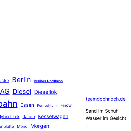
Berlin
ücke
Berliner Nordbahn
 AG
Diesel
Diesellok
teamdochnoch.de
bahn
Essen
Finow
Fernsehturm
Sand im Schuh,
Kesselwagen
Hybrid-Lok
Italien
Wasser im Gesicht
…
Morgen
nplatte
Mond