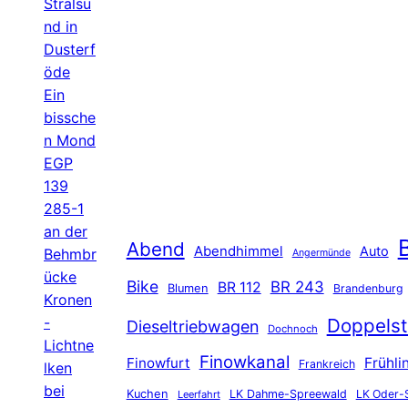
Stralsu
nd in
Dusterf
öde
Ein
bissche
n Mond
EGP
139
285-1
an der
B
Abend
Abendhimmel
Auto
Behmbr
Angermünde
ücke
Bike
BR 243
BR 112
Blumen
Brandenburg
Kronen
-
Doppelst
Dieseltriebwagen
Dochnoch
Lichtne
Finowkanal
Finowfurt
Frühli
Frankreich
lken
bei
Kuchen
LK Dahme-Spreewald
LK Oder-
Leerfahrt