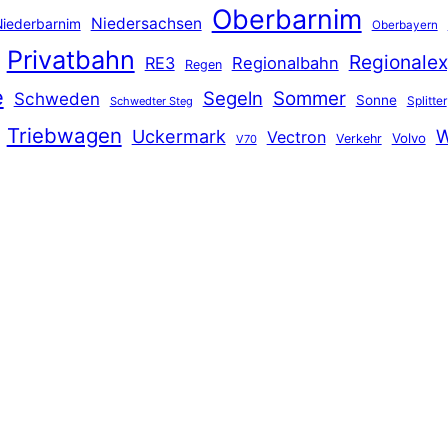
Oberbarnim
Niedersachsen
iederbarnim
Oberbayern
Privatbahn
Regionalex
RE3
Regionalbahn
Regen
e
Segeln
Sommer
Schweden
Sonne
Splitter
Schwedter Steg
Triebwagen
Uckermark
W
Vectron
Volvo
Verkehr
V70