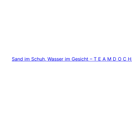
Zum
Inhalt
springen
Sand im Schuh, Wasser im Gesicht – T E A M D O C H