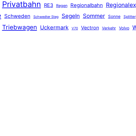
Privatbahn
Regionalex
RE3
Regionalbahn
Regen
e
Segeln
Sommer
Schweden
Sonne
Splitter
Schwedter Steg
Triebwagen
Uckermark
W
Vectron
Volvo
Verkehr
V70