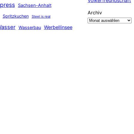
Völkerfreundschaft
press
Sachsen-Anhalt
Archiv
Spritzkuchen
Steel is real
asser
Werbellinsee
Wasserbau