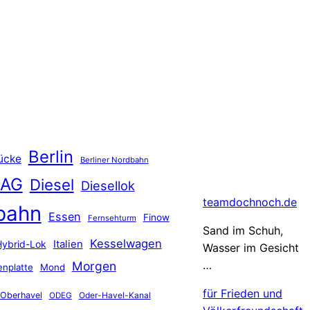
Berlin
ücke
Berliner Nordbahn
 AG
Diesel
Diesellok
teamdochnoch.de
bahn
Essen
Finow
Fernsehturm
Sand im Schuh,
Kesselwagen
Hybrid-Lok
Italien
Wasser im Gesicht
…
Morgen
nplatte
Mond
für Frieden und
Oberhavel
Oder-Havel-Kanal
ODEG