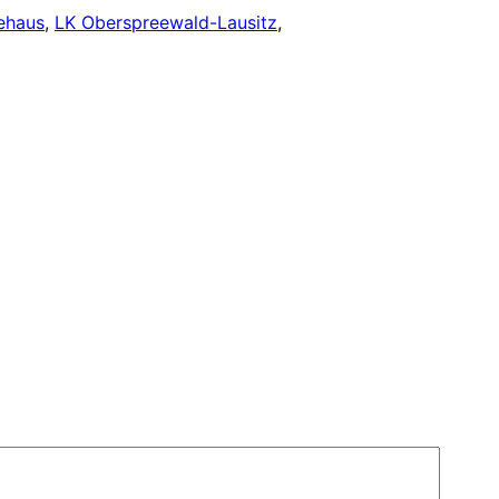
ehaus
, 
LK Oberspreewald-Lausitz
, 