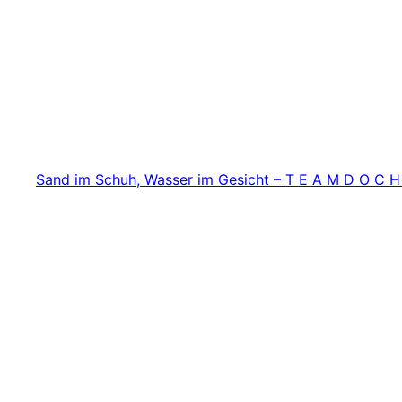
Zum
Inhalt
springen
Sand im Schuh, Wasser im Gesicht – T E A M D O C H