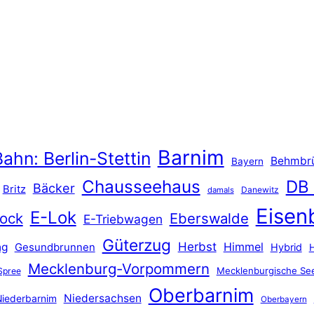
Barnim
ahn: Berlin-Stettin
Behmbr
Bayern
Chausseehaus
DB
Bäcker
Britz
Danewitz
damals
Eisen
E-Lok
ock
Eberswalde
E-Triebwagen
Güterzug
Herbst
Himmel
ng
Gesundbrunnen
Hybrid
Mecklenburg-Vorpommern
Mecklenburgische See
Spree
Oberbarnim
Niedersachsen
iederbarnim
Oberbayern