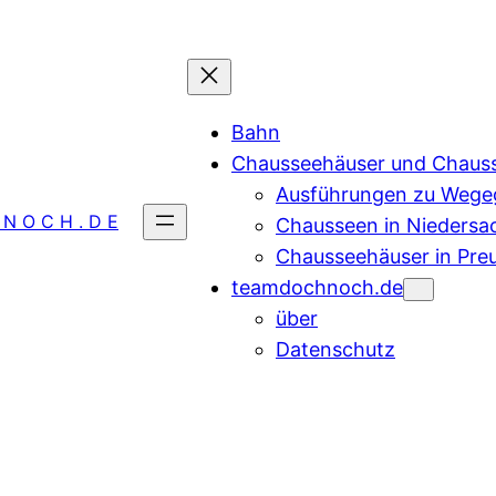
Bahn
Chausseehäuser und Chaus
Ausführungen zu Wegeg
 N O C H . D E
Chausseen in Niedersa
Chausseehäuser in Pre
teamdochnoch.de
über
Datenschutz