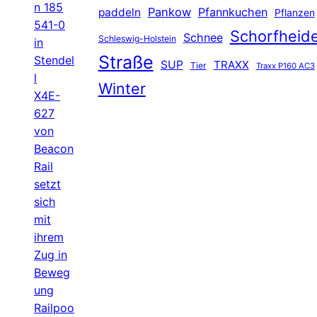
n 185
Pankow
Pfannkuchen
paddeln
Pflanzen
541-0
Schorfheid
Schnee
Schleswig-Holstein
in
Straße
Stendel
SUP
TRAXX
Tier
Traxx P160 AC3
l
Winter
X4E-
627
von
Beacon
Rail
setzt
sich
mit
ihrem
Zug in
Beweg
ung
Railpoo