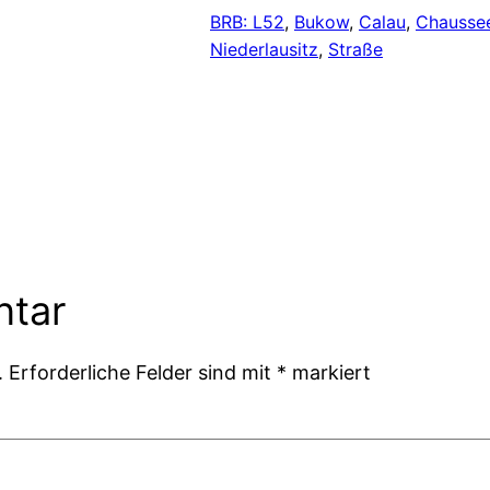
BRB: L52
, 
Bukow
, 
Calau
, 
Chausse
Niederlausitz
, 
Straße
ntar
.
Erforderliche Felder sind mit
*
markiert