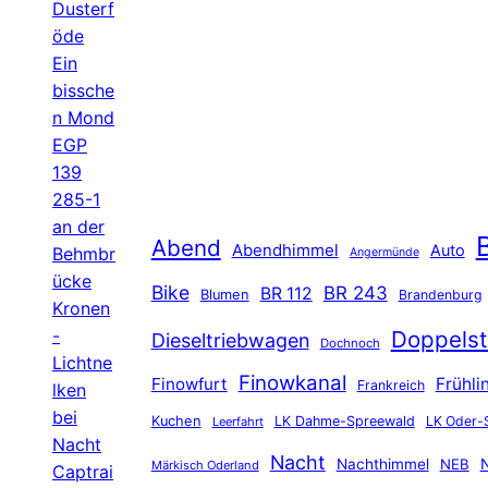
Dusterf
öde
Ein
bissche
n Mond
EGP
139
285-1
an der
B
Abend
Abendhimmel
Auto
Behmbr
Angermünde
ücke
Bike
BR 243
BR 112
Blumen
Brandenburg
Kronen
-
Doppelst
Dieseltriebwagen
Dochnoch
Lichtne
Finowkanal
Finowfurt
Frühli
Frankreich
lken
bei
Kuchen
LK Dahme-Spreewald
LK Oder-
Leerfahrt
Nacht
Nacht
Nachthimmel
NEB
N
Märkisch Oderland
Captrai