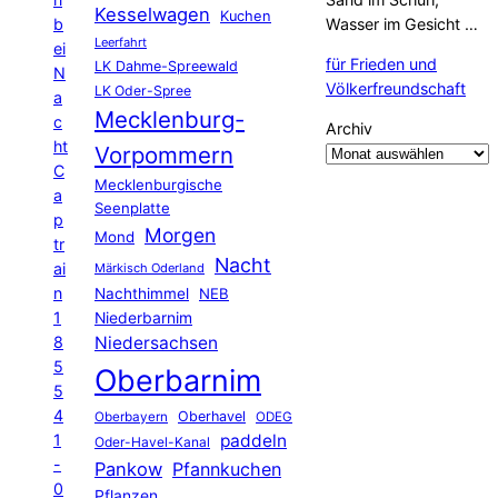
Kesselwagen
Kuchen
b
Wasser im Gesicht …
Leerfahrt
ei
für Frieden und
LK Dahme-Spreewald
N
Völkerfreundschaft
LK Oder-Spree
a
Mecklenburg-
c
Archiv
ht
Vorpommern
C
Mecklenburgische
a
Seenplatte
p
Morgen
Mond
tr
Nacht
ai
Märkisch Oderland
n
Nachthimmel
NEB
1
Niederbarnim
8
Niedersachsen
5
Oberbarnim
5
4
Oberhavel
Oberbayern
ODEG
1
paddeln
Oder-Havel-Kanal
-
Pankow
Pfannkuchen
0
Pflanzen