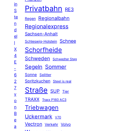
in
Privatbahn
RE3
S
te
Regionalbahn
Regen
n
Regionalexpress
d
Sachsen-Anhalt
el
Schnee
Schleswig-Holstein
l
Schorfheide
X
4
Schweden
Schwedter Steg
E
Segeln
Sommer
-
6
Sonne
Splitter
Spritzkuchen
2
Steel is real
7
Straße
SUP
Tier
v
TRAXX
Traxx P160 AC3
o
Triebwagen
n
B
Uckermark
V70
e
Vectron
Volvo
Verkehr
a