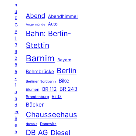
n
d
Abend
Abendhimmel
E
Auto
G
Angermünde
P
Bahn: Berlin-
1
Stettin
3
9
Barnim
2
Bayern
8
Berlin
Behmbrücke
5
-
Bike
Berliner Nordbahn
1
BR 243
BR 112
Blumen
a
Britz
Brandenburg
n
Bäcker
d
er
Chausseehaus
B
Danewitz
damals
e
DB AG
Diesel
h