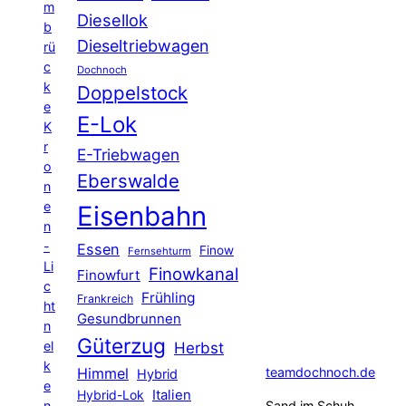
m
Diesellok
b
Dieseltriebwagen
rü
c
Dochnoch
k
Doppelstock
e
E-Lok
K
r
E-Triebwagen
o
Eberswalde
n
e
Eisenbahn
n
-
Essen
Finow
Fernsehturm
Li
Finowkanal
Finowfurt
c
Frühling
Frankreich
ht
Gesundbrunnen
n
Güterzug
el
Herbst
k
Himmel
teamdochnoch.de
Hybrid
e
Hybrid-Lok
Italien
n
Sand im Schuh,