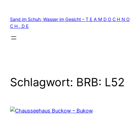
Zum
Inhalt
Sand im Schuh, Wasser im Gesicht – T E A M D O C H N O
springen
C H . D E
Schlagwort:
BRB: L52