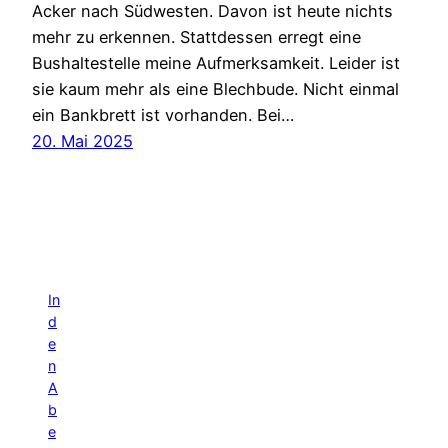
Acker nach Südwesten. Davon ist heute nichts
mehr zu erkennen. Stattdessen erregt eine
Bushaltestelle meine Aufmerksamkeit. Leider ist
sie kaum mehr als eine Blechbude. Nicht einmal
ein Bankbrett ist vorhanden. Bei…
20. Mai 2025
In
d
e
n
A
b
e