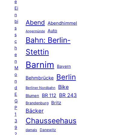
e
Ei
n
Abend
bi
Abendhimmel
s
Auto
Angermünde
s
Bahn: Berlin-
c
h
Stettin
e
n
Barnim
Bayern
M
o
Berlin
Behmbrücke
n
Bike
d
Berliner Nordbahn
E
BR 243
BR 112
Blumen
G
Britz
Brandenburg
P
Bäcker
1
Chausseehaus
3
9
Danewitz
damals
2