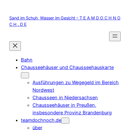
Zum
Inhalt
Sand im Schuh, Wasser im Gesicht – T E A M D O C H N O
springen
C H . D E
Bahn
Chausseehäuser und Chausseehauskarte
Ausführungen zu Wegegeld im Bereich
Nordwest
Chausseen in Niedersachsen
Chausseehäuser in Preußen,
insbesondere Provinz Brandenburg
teamdochnoch.de
über