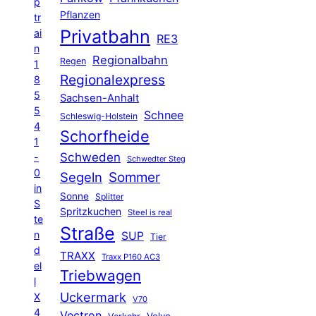
p
Pflanzen
tr
Privatbahn
ai
RE3
n
Regionalbahn
Regen
1
Regionalexpress
8
5
Sachsen-Anhalt
5
Schnee
Schleswig-Holstein
4
Schorfheide
1
Schweden
-
Schwedter Steg
0
Segeln
Sommer
in
Sonne
Splitter
S
Spritzkuchen
Steel is real
te
Straße
n
SUP
Tier
d
TRAXX
Traxx P160 AC3
el
Triebwagen
l
Uckermark
X
V70
4
Vectron
Volvo