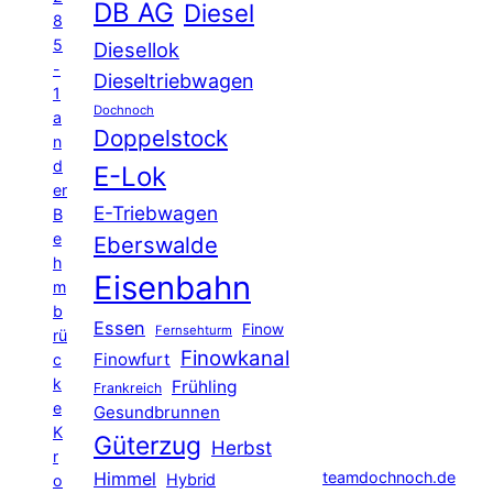
DB AG
Diesel
8
5
Diesellok
-
Dieseltriebwagen
1
Dochnoch
a
Doppelstock
n
d
E-Lok
er
E-Triebwagen
B
e
Eberswalde
h
Eisenbahn
m
b
Essen
Finow
Fernsehturm
rü
Finowkanal
Finowfurt
c
k
Frühling
Frankreich
e
Gesundbrunnen
K
Güterzug
Herbst
r
Himmel
teamdochnoch.de
Hybrid
o