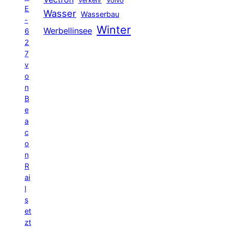
Verkehr
E
Wasser
Wasserbau
-
Winter
Werbellinsee
6
2
7
v
o
n
B
e
a
c
o
n
R
ai
l
s
et
zt