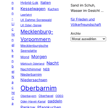
Hybrid-Lok
Italien
n
Sand im Schuh,
e
Kesselwagen
Kuchen
Wasser im Gesicht …
n
Leerfahrt
-
für Frieden und
LK Dahme-Spreewald
Li
Völkerfreundschaft
LK Oder-Spree
c
Mecklenburg-
Archiv
ht
Vorpommern
n
el
Mecklenburgische
k
Seenplatte
e
Morgen
Mond
n
Nacht
Märkisch Oderland
b
Nachthimmel
NEB
ei
Niederbarnim
N
Niedersachsen
a
Oberbarnim
c
ht
Oberhavel
Oberbayern
ODEG
C
paddeln
Oder-Havel-Kanal
a
Pankow
Pfannkuchen