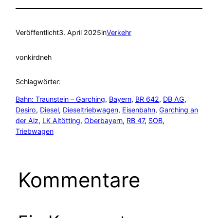
Veröffentlicht
3. April 2025
in
Verkehr
von
kirdneh
Schlagwörter:
Bahn: Traunstein – Garching
, 
Bayern
, 
BR 642
, 
DB AG
, 
Desiro
, 
Diesel
, 
Dieseltriebwagen
, 
Eisenbahn
, 
Garching an
der Alz
, 
LK Altötting
, 
Oberbayern
, 
RB 47
, 
SOB
, 
Triebwagen
Kommentare