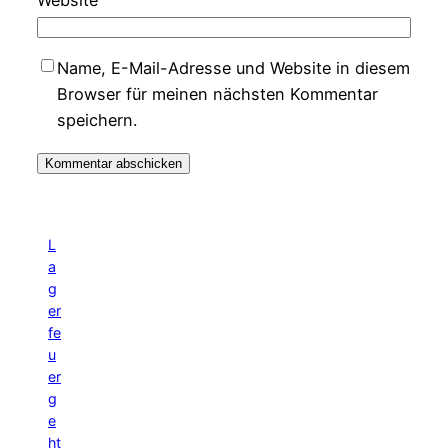
Website
Name, E-Mail-Adresse und Website in diesem
Browser für meinen nächsten Kommentar
speichern.
L
a
g
er
fe
u
er
g
e
ht