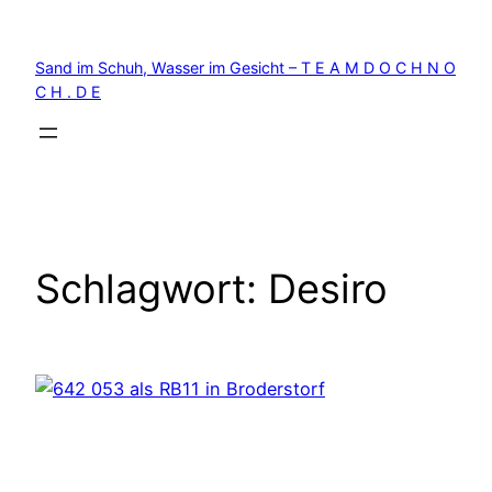
Zum
Inhalt
Sand im Schuh, Wasser im Gesicht – T E A M D O C H N O
springen
C H . D E
Schlagwort:
Desiro