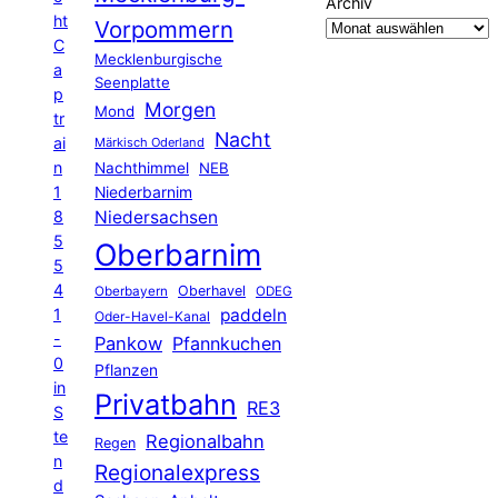
Archiv
ht
Vorpommern
C
Mecklenburgische
a
Seenplatte
p
Morgen
Mond
tr
Nacht
ai
Märkisch Oderland
n
Nachthimmel
NEB
1
Niederbarnim
8
Niedersachsen
5
Oberbarnim
5
4
Oberhavel
Oberbayern
ODEG
1
paddeln
Oder-Havel-Kanal
-
Pankow
Pfannkuchen
0
Pflanzen
in
Privatbahn
RE3
S
te
Regionalbahn
Regen
n
Regionalexpress
d