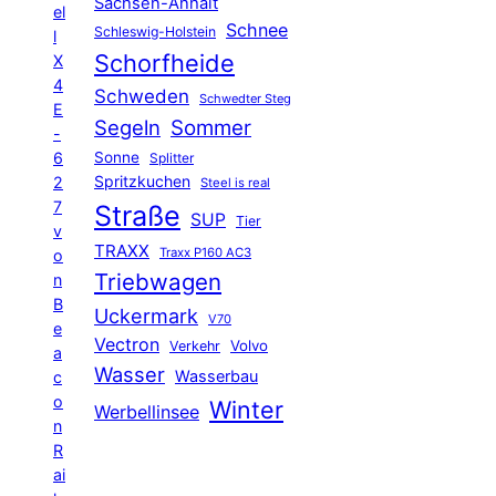
Sachsen-Anhalt
el
Schnee
Schleswig-Holstein
l
Schorfheide
X
4
Schweden
Schwedter Steg
E
Segeln
Sommer
-
6
Sonne
Splitter
Spritzkuchen
2
Steel is real
7
Straße
SUP
Tier
v
TRAXX
Traxx P160 AC3
o
Triebwagen
n
B
Uckermark
V70
e
Vectron
Volvo
Verkehr
a
Wasser
Wasserbau
c
o
Winter
Werbellinsee
n
R
ai