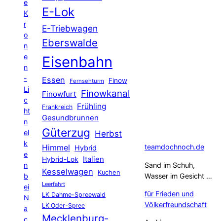
e
E-Lok
K
r
E-Triebwagen
o
Eberswalde
n
e
Eisenbahn
n
-
Essen
Finow
Fernsehturm
Li
Finowkanal
Finowfurt
c
Frühling
Frankreich
ht
Gesundbrunnen
n
Güterzug
el
Herbst
k
Himmel
teamdochnoch.de
Hybrid
e
Hybrid-Lok
Italien
n
Sand im Schuh,
Kesselwagen
Kuchen
b
Wasser im Gesicht …
Leerfahrt
ei
für Frieden und
LK Dahme-Spreewald
N
Völkerfreundschaft
LK Oder-Spree
a
Mecklenburg-
c