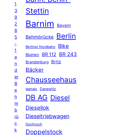
1
Stettin
3
9
Barnim
2
Bayern
8
Berlin
Behmbrücke
5
-
Bike
Berliner Nordbahn
1
BR 243
BR 112
Blumen
a
Britz
Brandenburg
n
Bäcker
d
er
Chausseehaus
B
Danewitz
damals
e
DB AG
Diesel
h
m
Diesellok
b
Dieseltriebwagen
rü
c
Dochnoch
k
Doppelstock