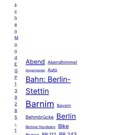
s
c
h
e
n
M
o
n
d
Abend
Abendhimmel
E
Auto
G
Angermünde
P
Bahn: Berlin-
1
Stettin
3
9
Barnim
2
Bayern
8
Berlin
Behmbrücke
5
-
Bike
Berliner Nordbahn
1
BR 243
BR 112
Blumen