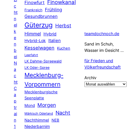
Finowkanal
Finowfurt
c
Frühling
Frankreich
ht
Gesundbrunnen
n
Güterzug
el
Herbst
k
Himmel
teamdochnoch.de
Hybrid
e
Hybrid-Lok
Italien
n
Sand im Schuh,
Kesselwagen
Kuchen
b
Wasser im Gesicht …
Leerfahrt
ei
für Frieden und
LK Dahme-Spreewald
N
Völkerfreundschaft
LK Oder-Spree
a
Mecklenburg-
c
Archiv
ht
Vorpommern
C
Mecklenburgische
a
Seenplatte
p
Morgen
Mond
tr
Nacht
ai
Märkisch Oderland
n
Nachthimmel
NEB
1
Niederbarnim