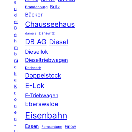
a
Britz
Brandenburg
n
Bäcker
d
er
Chausseehaus
B
Danewitz
damals
e
DB AG
Diesel
h
m
Diesellok
b
Dieseltriebwagen
rü
c
Dochnoch
k
Doppelstock
e
E-Lok
K
r
E-Triebwagen
o
Eberswalde
n
e
Eisenbahn
n
-
Essen
Finow
Fernsehturm
Li