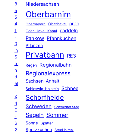
8
Niedersachsen
5
Oberbarnim
5
4
Oberhavel
Oberbayern
ODEG
1
paddeln
Oder-Havel-Kanal
-
Pankow
Pfannkuchen
0
Pflanzen
in
Privatbahn
RE3
S
te
Regionalbahn
Regen
n
Regionalexpress
d
Sachsen-Anhalt
el
Schnee
Schleswig-Holstein
l
Schorfheide
X
4
Schweden
Schwedter Steg
E
Segeln
Sommer
-
6
Sonne
Splitter
Spritzkuchen
2
Steel is real