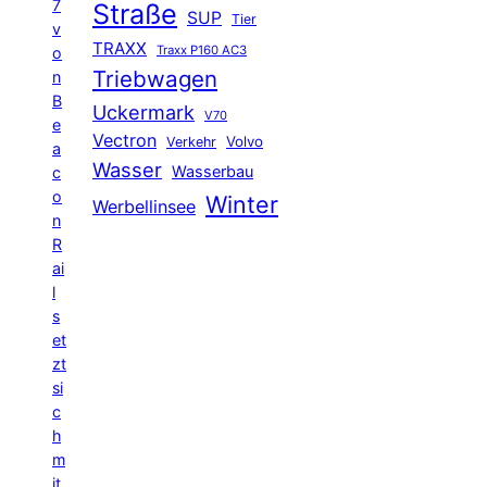
7
Straße
SUP
Tier
v
TRAXX
Traxx P160 AC3
o
Triebwagen
n
B
Uckermark
V70
e
Vectron
Volvo
Verkehr
a
Wasser
Wasserbau
c
o
Winter
Werbellinsee
n
R
ai
l
s
et
zt
si
c
h
m
it