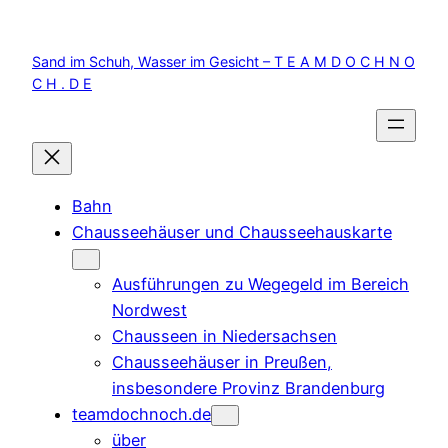
Zum
Inhalt
Sand im Schuh, Wasser im Gesicht – T E A M D O C H N O
springen
C H . D E
Bahn
Chausseehäuser und Chausseehauskarte
Ausführungen zu Wegegeld im Bereich
Nordwest
Chausseen in Niedersachsen
Chausseehäuser in Preußen,
insbesondere Provinz Brandenburg
teamdochnoch.de
über