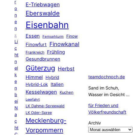
r
E-Triebwagen
o
Eberswalde
n
e
Eisenbahn
n
-
Essen
Finow
Fernsehturm
Li
Finowkanal
Finowfurt
c
Frühling
Frankreich
ht
Gesundbrunnen
n
Güterzug
el
Herbst
k
Himmel
teamdochnoch.de
Hybrid
e
Hybrid-Lok
Italien
n
Sand im Schuh,
Kesselwagen
Kuchen
b
Wasser im Gesicht …
Leerfahrt
ei
für Frieden und
LK Dahme-Spreewald
N
Völkerfreundschaft
LK Oder-Spree
a
Mecklenburg-
c
Archiv
ht
Vorpommern
C