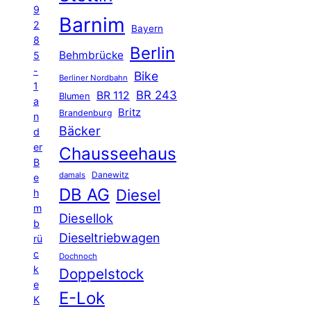
9
Barnim
2
Bayern
8
Berlin
Behmbrücke
5
-
Bike
Berliner Nordbahn
1
BR 243
BR 112
Blumen
a
Britz
Brandenburg
n
Bäcker
d
er
Chausseehaus
B
Danewitz
damals
e
DB AG
Diesel
h
m
Diesellok
b
Dieseltriebwagen
rü
c
Dochnoch
k
Doppelstock
e
E-Lok
K