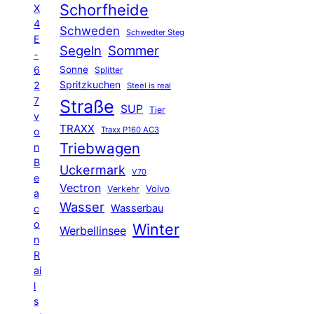
Schorfheide
X
4
Schweden
Schwedter Steg
E
Segeln
Sommer
-
6
Sonne
Splitter
Spritzkuchen
2
Steel is real
7
Straße
SUP
Tier
v
TRAXX
Traxx P160 AC3
o
Triebwagen
n
B
Uckermark
V70
e
Vectron
Volvo
Verkehr
a
Wasser
Wasserbau
c
o
Winter
Werbellinsee
n
R
ai
l
s