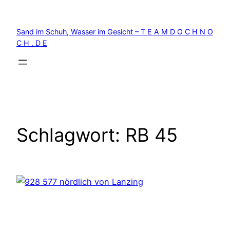
Zum
Inhalt
Sand im Schuh, Wasser im Gesicht – T E A M D O C H N O
springen
C H . D E
Schlagwort:
RB 45