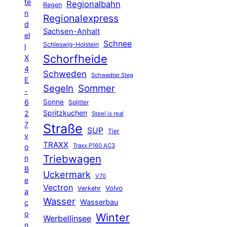
te
Regionalbahn
Regen
n
Regionalexpress
d
Sachsen-Anhalt
el
Schnee
Schleswig-Holstein
l
Schorfheide
X
4
Schweden
Schwedter Steg
E
Segeln
Sommer
-
6
Sonne
Splitter
Spritzkuchen
2
Steel is real
7
Straße
SUP
Tier
v
TRAXX
Traxx P160 AC3
o
Triebwagen
n
B
Uckermark
V70
e
Vectron
Volvo
Verkehr
a
Wasser
Wasserbau
c
o
Winter
Werbellinsee
n