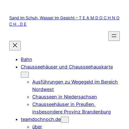
Zum
Inhalt
Sand im Schuh, Wasser im Gesicht – T E A M D O C H N O
springen
C H . D E
Bahn
Chausseehäuser und Chausseehauskarte
Ausführungen zu Wegegeld im Bereich
Nordwest
Chausseen in Niedersachsen
Chausseehäuser in Preußen,
insbesondere Provinz Brandenburg
teamdochnoch.de
über