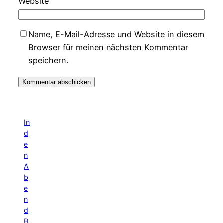
Website
Name, E-Mail-Adresse und Website in diesem
Browser für meinen nächsten Kommentar
speichern.
In
d
e
n
A
b
e
n
d
B