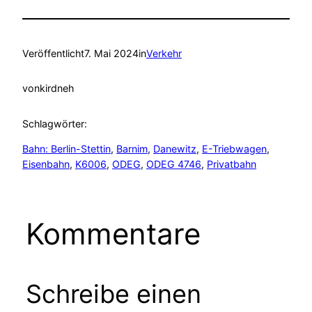
Veröffentlicht
7. Mai 2024
in
Verkehr
von
kirdneh
Schlagwörter:
Bahn: Berlin-Stettin
, 
Barnim
, 
Danewitz
, 
E-Triebwagen
, 
Eisenbahn
, 
K6006
, 
ODEG
, 
ODEG 4746
, 
Privatbahn
Kommentare
Schreibe einen