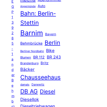
Abendhimmel
E
Auto
G
Angermünde
P
Bahn: Berlin-
1
Stettin
3
9
Barnim
2
Bayern
8
Berlin
Behmbrücke
5
-
Bike
Berliner Nordbahn
1
BR 243
BR 112
Blumen
a
Britz
Brandenburg
n
Bäcker
d
er
Chausseehaus
B
Danewitz
damals
e
DB AG
Diesel
h
m
Diesellok
b
Dieseltriebwagen
rü