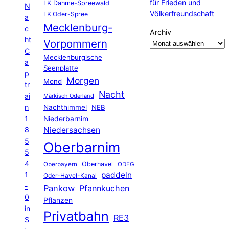
für Frieden und
LK Dahme-Spreewald
N
Völkerfreundschaft
LK Oder-Spree
a
Mecklenburg-
c
Archiv
ht
Vorpommern
C
Mecklenburgische
a
Seenplatte
p
Morgen
Mond
tr
Nacht
ai
Märkisch Oderland
n
Nachthimmel
NEB
1
Niederbarnim
8
Niedersachsen
5
Oberbarnim
5
4
Oberhavel
Oberbayern
ODEG
1
paddeln
Oder-Havel-Kanal
-
Pankow
Pfannkuchen
0
Pflanzen
in
Privatbahn
RE3
S