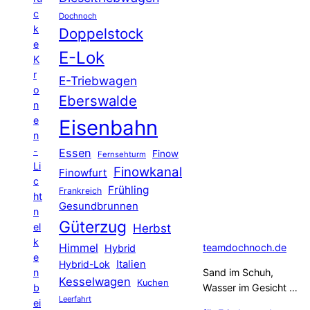
c
Dochnoch
k
Doppelstock
e
E-Lok
K
r
E-Triebwagen
o
Eberswalde
n
e
Eisenbahn
n
-
Essen
Finow
Fernsehturm
Li
Finowkanal
Finowfurt
c
Frühling
Frankreich
ht
Gesundbrunnen
n
Güterzug
el
Herbst
k
Himmel
teamdochnoch.de
Hybrid
e
Hybrid-Lok
Italien
n
Sand im Schuh,
Kesselwagen
Kuchen
b
Wasser im Gesicht …
Leerfahrt
ei