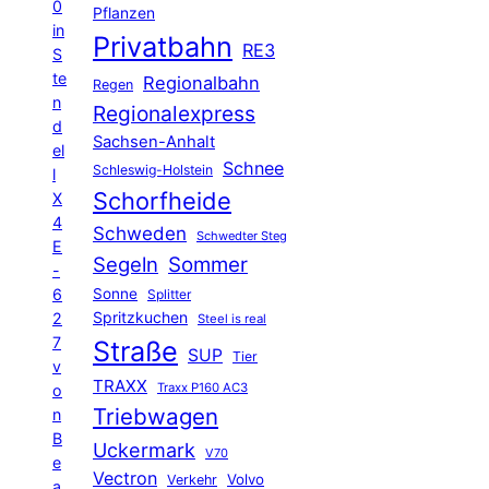
0
Pflanzen
in
Privatbahn
RE3
S
te
Regionalbahn
Regen
n
Regionalexpress
d
Sachsen-Anhalt
el
Schnee
Schleswig-Holstein
l
Schorfheide
X
4
Schweden
Schwedter Steg
E
Segeln
Sommer
-
6
Sonne
Splitter
Spritzkuchen
2
Steel is real
7
Straße
SUP
Tier
v
TRAXX
Traxx P160 AC3
o
Triebwagen
n
B
Uckermark
V70
e
Vectron
Volvo
Verkehr
a