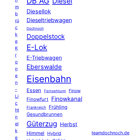
DB AG
Diesel
m
Diesellok
b
Dieseltriebwagen
rü
c
Dochnoch
k
Doppelstock
e
E-Lok
K
r
E-Triebwagen
o
Eberswalde
n
e
Eisenbahn
n
-
Essen
Finow
Fernsehturm
Li
Finowkanal
Finowfurt
c
Frühling
Frankreich
ht
Gesundbrunnen
n
Güterzug
el
Herbst
k
Himmel
teamdochnoch.de
Hybrid
e