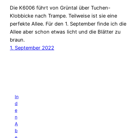
Die K6006 führt von Grüntal über Tuchen-
Klobbicke nach Trampe. Teilweise ist sie eine
perfekte Allee. Für den 1. September finde ich die
Allee aber schon etwas licht und die Blätter zu
braun.
1. September 2022
In
d
e
n
A
b
e