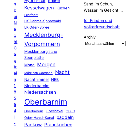
Hybrid-Lok
Italien
n
Sand im Schuh,
Kesselwagen
Kuchen
b
Wasser im Gesicht …
Leerfahrt
ei
für Frieden und
LK Dahme-Spreewald
N
Völkerfreundschaft
LK Oder-Spree
a
Mecklenburg-
c
Archiv
ht
Vorpommern
C
Mecklenburgische
a
Seenplatte
p
Morgen
Mond
tr
Nacht
ai
Märkisch Oderland
n
Nachthimmel
NEB
1
Niederbarnim
8
Niedersachsen
5
Oberbarnim
5
4
Oberhavel
Oberbayern
ODEG
1
paddeln
Oder-Havel-Kanal
-
Pankow
Pfannkuchen