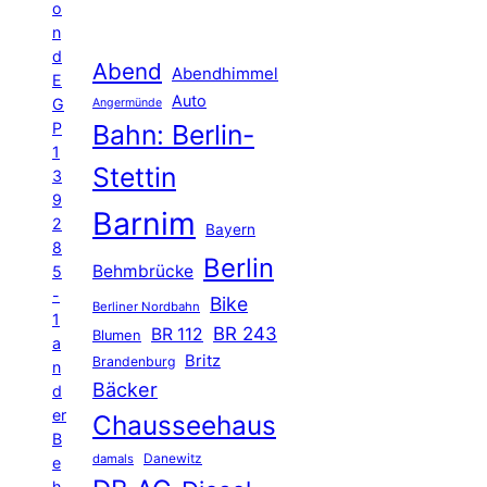
o
n
d
Abend
Abendhimmel
E
Auto
G
Angermünde
P
Bahn: Berlin-
1
Stettin
3
9
Barnim
2
Bayern
8
Berlin
Behmbrücke
5
-
Bike
Berliner Nordbahn
1
BR 243
BR 112
Blumen
a
Britz
Brandenburg
n
Bäcker
d
er
Chausseehaus
B
Danewitz
damals
e
h