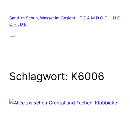
Zum
Inhalt
Sand im Schuh, Wasser im Gesicht – T E A M D O C H N O
springen
C H . D E
Schlagwort:
K6006