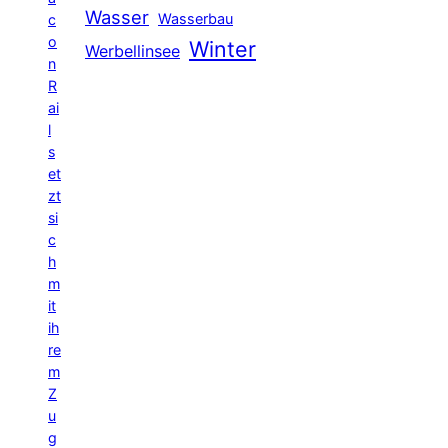
Wasser
Wasserbau
c
o
Winter
Werbellinsee
n
R
ai
l
s
et
zt
si
c
h
m
it
ih
re
m
Z
u
g