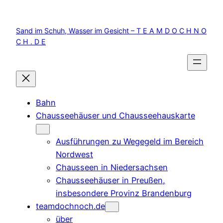
Zum
Inhalt
Sand im Schuh, Wasser im Gesicht – T E A M D O C H N O
springen
C H . D E
Bahn
Chausseehäuser und Chausseehauskarte
Ausführungen zu Wegegeld im Bereich
Nordwest
Chausseen in Niedersachsen
Chausseehäuser in Preußen,
insbesondere Provinz Brandenburg
teamdochnoch.de
über