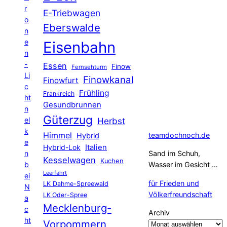
r
E-Triebwagen
o
Eberswalde
n
e
Eisenbahn
n
-
Essen
Finow
Fernsehturm
Li
Finowkanal
Finowfurt
c
Frühling
Frankreich
ht
Gesundbrunnen
n
Güterzug
el
Herbst
k
Himmel
teamdochnoch.de
Hybrid
e
Hybrid-Lok
Italien
n
Sand im Schuh,
Kesselwagen
Kuchen
b
Wasser im Gesicht …
Leerfahrt
ei
für Frieden und
LK Dahme-Spreewald
N
Völkerfreundschaft
LK Oder-Spree
a
Mecklenburg-
c
Archiv
ht
Vorpommern