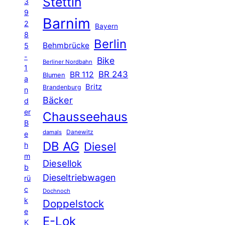
Stettin
3
9
Barnim
2
Bayern
8
Berlin
Behmbrücke
5
-
Bike
Berliner Nordbahn
1
BR 243
BR 112
Blumen
a
Britz
Brandenburg
n
Bäcker
d
er
Chausseehaus
B
Danewitz
damals
e
DB AG
Diesel
h
m
Diesellok
b
Dieseltriebwagen
rü
c
Dochnoch
k
Doppelstock
e
E-Lok
K