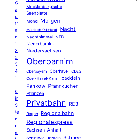
C
Mecklenburgische
a
Seenplatte
p
Morgen
Mond
tr
Nacht
ai
Märkisch Oderland
n
Nachthimmel
NEB
1
Niederbarnim
8
Niedersachsen
5
Oberbarnim
5
4
Oberhavel
Oberbayern
ODEG
1
paddeln
Oder-Havel-Kanal
-
Pankow
Pfannkuchen
0
Pflanzen
in
Privatbahn
RE3
S
te
Regionalbahn
Regen
n
Regionalexpress
d
Sachsen-Anhalt
el
Schnee
Schleswig-Holstein