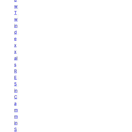
w
T
w
in
d
e
x
x
al
s
R
E
5
in
C
a
m
m
in
S