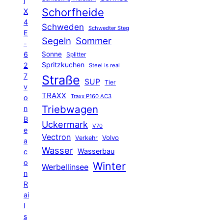
l
Schorfheide
X
4
Schweden
Schwedter Steg
E
Segeln
Sommer
-
6
Sonne
Splitter
Spritzkuchen
2
Steel is real
7
Straße
SUP
Tier
v
TRAXX
Traxx P160 AC3
o
Triebwagen
n
B
Uckermark
V70
e
Vectron
Volvo
Verkehr
a
Wasser
Wasserbau
c
o
Winter
Werbellinsee
n
R
ai
l
s