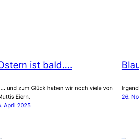
Ostern ist bald….
Bla
….. und zum Glück haben wir noch viele von
Irgen
Muttis Eiern.
26. N
6. April 2025