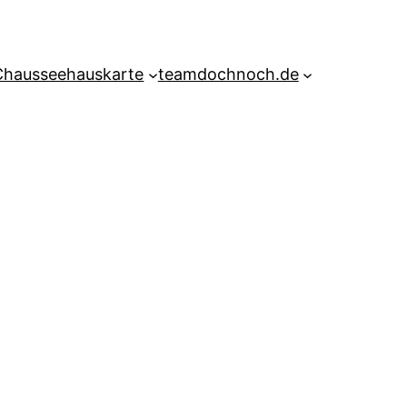
Chausseehauskarte
teamdochnoch.de