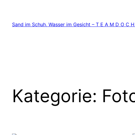
Zum
Inhalt
springen
Sand im Schuh, Wasser im Gesicht – T E A M D O C H
Kategorie:
Fot