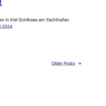
t
n in Kiel Schilksee am Yachthafen
i 2024
Older Posts
→