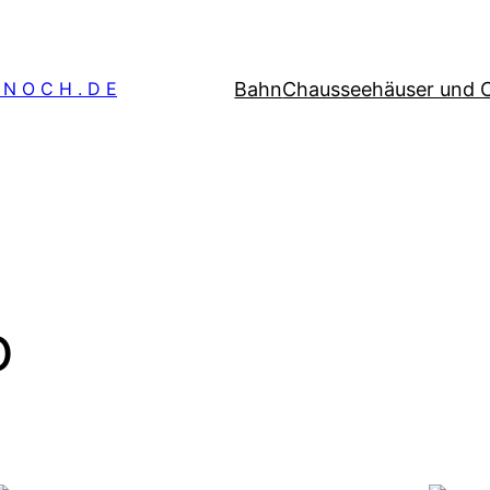
Bahn
Chausseehäuser und 
 N O C H . D E
o