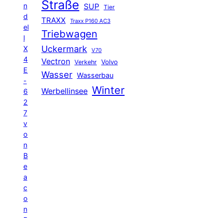
Straße
n
SUP
Tier
d
TRAXX
Traxx P160 AC3
el
Triebwagen
l
Uckermark
X
V70
4
Vectron
Volvo
Verkehr
E
Wasser
Wasserbau
-
Winter
Werbellinsee
6
2
7
v
o
n
B
e
a
c
o
n