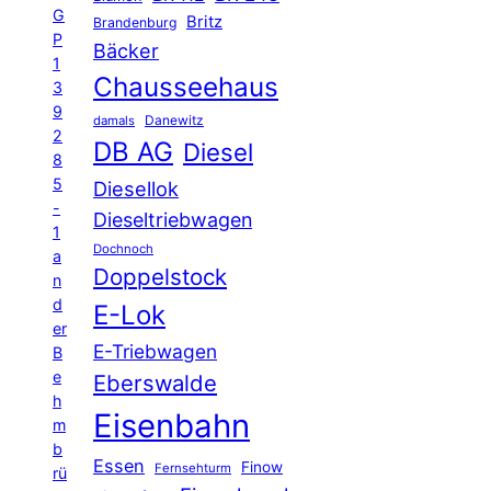
G
Britz
Brandenburg
P
Bäcker
1
Chausseehaus
3
9
Danewitz
damals
2
DB AG
Diesel
8
5
Diesellok
-
Dieseltriebwagen
1
Dochnoch
a
Doppelstock
n
d
E-Lok
er
E-Triebwagen
B
e
Eberswalde
h
Eisenbahn
m
b
Essen
Finow
Fernsehturm
rü