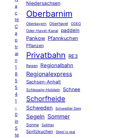
Niedersachsen
a
Oberbarnim
c
ht
Oberhavel
Oberbayern
ODEG
C
paddeln
Oder-Havel-Kanal
a
Pankow
Pfannkuchen
p
Pflanzen
tr
Privatbahn
ai
RE3
n
Regionalbahn
Regen
1
Regionalexpress
8
5
Sachsen-Anhalt
5
Schnee
Schleswig-Holstein
4
Schorfheide
1
Schweden
-
Schwedter Steg
0
Segeln
Sommer
in
Sonne
Splitter
S
Spritzkuchen
Steel is real
te