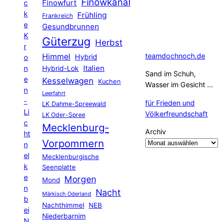
Finowkanal
Finowfurt
c
k
Frühling
Frankreich
e
Gesundbrunnen
K
Güterzug
Herbst
r
Himmel
teamdochnoch.de
Hybrid
o
Hybrid-Lok
Italien
n
Sand im Schuh,
e
Kesselwagen
Kuchen
Wasser im Gesicht …
n
Leerfahrt
-
für Frieden und
LK Dahme-Spreewald
Li
Völkerfreundschaft
LK Oder-Spree
c
Mecklenburg-
Archiv
ht
Vorpommern
n
el
Mecklenburgische
k
Seenplatte
e
Morgen
Mond
n
Nacht
Märkisch Oderland
b
Nachthimmel
NEB
ei
Niederbarnim
N