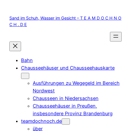
Zum
Inhalt
Sand im Schuh, Wasser im Gesicht – T E A M D O C H N O
springen
C H . D E
Bahn
Chausseehäuser und Chausseehauskarte
Ausführungen zu Wegegeld im Bereich
Nordwest
Chausseen in Niedersachsen
Chausseehäuser in Preußen,
insbesondere Provinz Brandenburg
teamdochnoch.de
über