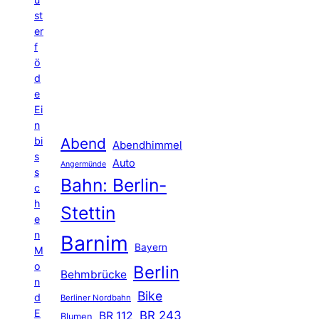
st
er
f
ö
d
e
Ei
n
Abend
bi
Abendhimmel
s
Auto
Angermünde
s
Bahn: Berlin-
c
h
Stettin
e
n
Barnim
Bayern
M
o
Berlin
Behmbrücke
n
Bike
d
Berliner Nordbahn
E
BR 243
BR 112
Blumen