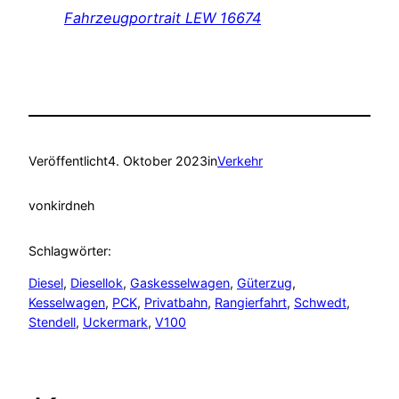
Fahrzeugportrait LEW 16674
Veröffentlicht
4. Oktober 2023
in
Verkehr
von
kirdneh
Schlagwörter:
Diesel
, 
Diesellok
, 
Gaskesselwagen
, 
Güterzug
, 
Kesselwagen
, 
PCK
, 
Privatbahn
, 
Rangierfahrt
, 
Schwedt
, 
Stendell
, 
Uckermark
, 
V100