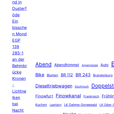
nd in
Dusterf
öde
Ein
bissche
n Mond
EGP
139
285-1
an der
B
Abend
Abendhimmel
Auto
Behmbr
Angermünde
ücke
Bike
BR 243
BR 112
Blumen
Brandenburg
Kronen
-
Doppelst
Dieseltriebwagen
Dochnoch
Lichtne
Finowkanal
Finowfurt
Frühli
Frankreich
lken
bei
Kuchen
LK Dahme-Spreewald
LK Oder-
Leerfahrt
Nacht