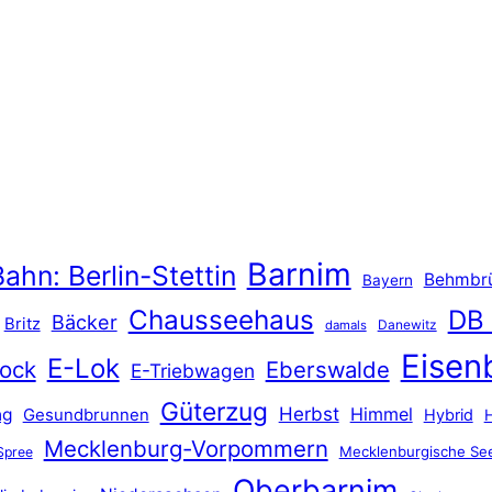
Barnim
ahn: Berlin-Stettin
Behmbr
Bayern
Chausseehaus
DB
Bäcker
Britz
Danewitz
damals
Eisen
E-Lok
ock
Eberswalde
E-Triebwagen
Güterzug
Herbst
Himmel
ng
Gesundbrunnen
Hybrid
Mecklenburg-Vorpommern
Mecklenburgische See
Spree
Oberbarnim