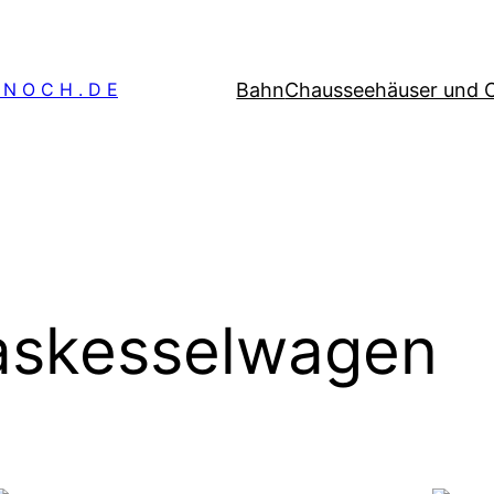
Bahn
Chausseehäuser und 
 N O C H . D E
askesselwagen