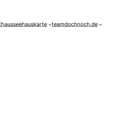
Chausseehauskarte
teamdochnoch.de