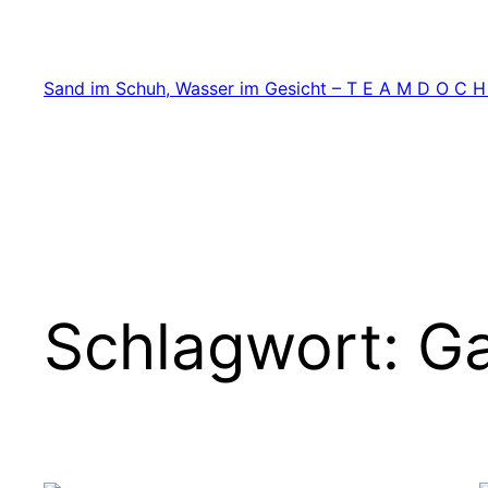
Zum
Inhalt
springen
Sand im Schuh, Wasser im Gesicht – T E A M D O C H
Schlagwort:
G