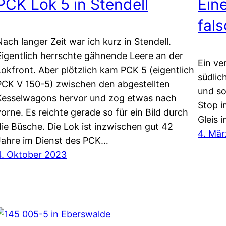
PCK Lok 5 in Stendell
Ein
fal
Nach langer Zeit war ich kurz in Stendell.
Eigentlich herrschte gähnende Leere an der
Ein ve
Lokfront. Aber plötzlich kam PCK 5 (eigentlich
südlic
PCK V 150-5) zwischen den abgestellten
und s
Kesselwagons hervor und zog etwas nach
Stop i
vorne. Es reichte gerade so für ein Bild durch
Gleis 
die Büsche. Die Lok ist inzwischen gut 42
4. Mä
Jahre im Dienst des PCK…
4. Oktober 2023