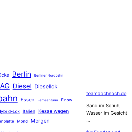
Berlin
ücke
Berliner Nordbahn
 AG
Diesel
Diesellok
teamdochnoch.de
bahn
Essen
Finow
Fernsehturm
Sand im Schuh,
Kesselwagen
Hybrid-Lok
Italien
Wasser im Gesicht
…
Morgen
nplatte
Mond