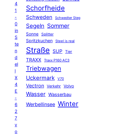
4
Schorfheide
1
Schweden
-
Schwedter Steg
0
Segeln
Sommer
in
Sonne
Splitter
S
Spritzkuchen
Steel is real
te
Straße
n
SUP
Tier
d
TRAXX
Traxx P160 AC3
el
Triebwagen
l
Uckermark
X
V70
4
Vectron
Volvo
Verkehr
E
Wasser
Wasserbau
-
Winter
Werbellinsee
6
2
7
v
o