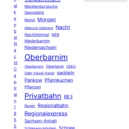
el
Mecklenburgische
k
Seenplatte
e
Morgen
Mond
n
Nacht
Märkisch Oderland
b
Nachthimmel
NEB
ei
Niederbarnim
N
Niedersachsen
a
Oberbarnim
c
ht
Oberhavel
Oberbayern
ODEG
C
paddeln
Oder-Havel-Kanal
a
Pankow
Pfannkuchen
p
Pflanzen
tr
Privatbahn
ai
RE3
n
Regionalbahn
Regen
1
Regionalexpress
8
5
Sachsen-Anhalt
5
Schnee
Schleswig-Holstein