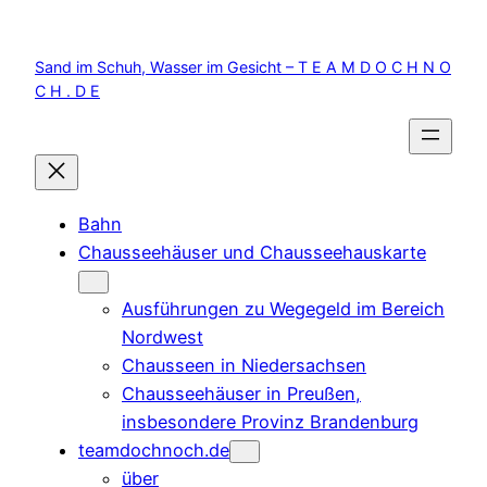
Zum
Inhalt
Sand im Schuh, Wasser im Gesicht – T E A M D O C H N O
springen
C H . D E
Bahn
Chausseehäuser und Chausseehauskarte
Ausführungen zu Wegegeld im Bereich
Nordwest
Chausseen in Niedersachsen
Chausseehäuser in Preußen,
insbesondere Provinz Brandenburg
teamdochnoch.de
über