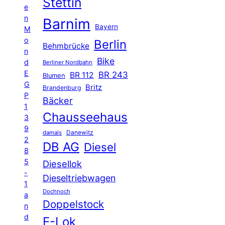
Stettin
e
n
Barnim
Bayern
M
o
Berlin
Behmbrücke
n
Bike
d
Berliner Nordbahn
E
BR 243
BR 112
Blumen
G
Britz
Brandenburg
P
Bäcker
1
Chausseehaus
3
9
Danewitz
damals
2
DB AG
Diesel
8
5
Diesellok
-
Dieseltriebwagen
1
Dochnoch
a
Doppelstock
n
d
E-Lok