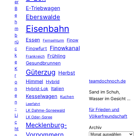
er
E-Triebwagen
B
e
Eberswalde
h
Eisenbahn
m
b
Essen
Finow
Fernsehturm
rü
Finowkanal
Finowfurt
c
k
Frühling
Frankreich
e
Gesundbrunnen
K
Güterzug
Herbst
r
Himmel
teamdochnoch.de
Hybrid
o
Hybrid-Lok
Italien
n
Sand im Schuh,
e
Kesselwagen
Kuchen
Wasser im Gesicht …
n
Leerfahrt
-
für Frieden und
LK Dahme-Spreewald
Li
Völkerfreundschaft
LK Oder-Spree
c
Mecklenburg-
Archiv
ht
Vorpommern
n