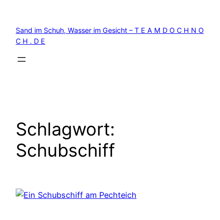
Zum
Inhalt
Sand im Schuh, Wasser im Gesicht – T E A M D O C H N O
springen
C H . D E
Schlagwort:
Schubschiff