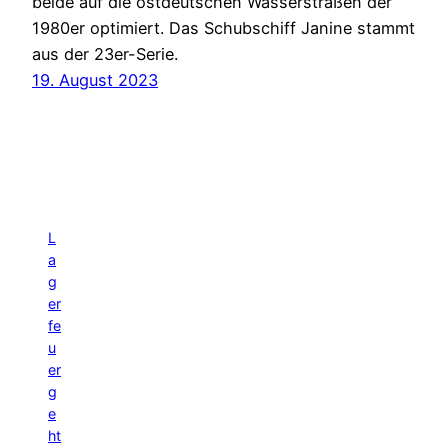
beide auf die ostdeutschen Wasserstraßen der
1980er optimiert. Das Schubschiff Janine stammt
aus der 23er-Serie.
19. August 2023
L
a
g
er
fe
u
er
g
e
ht