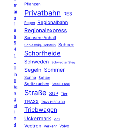
Pflanzen
tr
Privatbahn
ai
RE3
n
Regionalbahn
Regen
1
Regionalexpress
8
5
Sachsen-Anhalt
5
Schnee
Schleswig-Holstein
4
Schorfheide
1
Schweden
-
Schwedter Steg
0
Segeln
Sommer
in
Sonne
Splitter
S
Spritzkuchen
Steel is real
te
Straße
n
SUP
Tier
d
TRAXX
Traxx P160 AC3
el
Triebwagen
l
Uckermark
X
V70
4
Vectron
Volvo
Verkehr