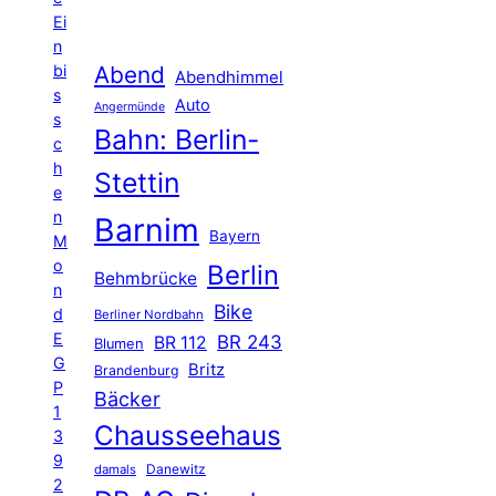
Ei
n
Abend
bi
Abendhimmel
s
Auto
Angermünde
s
Bahn: Berlin-
c
h
Stettin
e
n
Barnim
Bayern
M
o
Berlin
Behmbrücke
n
Bike
d
Berliner Nordbahn
E
BR 243
BR 112
Blumen
G
Britz
Brandenburg
P
Bäcker
1
Chausseehaus
3
9
Danewitz
damals
2