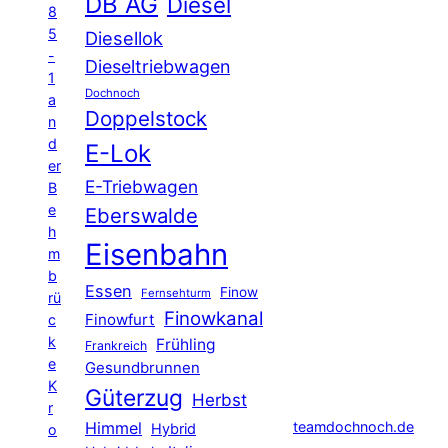
DB AG
Diesel
8
5
Diesellok
-
Dieseltriebwagen
1
Dochnoch
a
Doppelstock
n
d
E-Lok
er
E-Triebwagen
B
e
Eberswalde
h
Eisenbahn
m
b
Essen
Finow
Fernsehturm
rü
Finowkanal
Finowfurt
c
k
Frühling
Frankreich
e
Gesundbrunnen
K
Güterzug
Herbst
r
Himmel
teamdochnoch.de
Hybrid
o