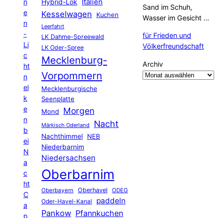
Hybrid-Lok
Italien
n
Sand im Schuh,
e
Kesselwagen
Kuchen
Wasser im Gesicht …
n
Leerfahrt
-
für Frieden und
LK Dahme-Spreewald
Li
Völkerfreundschaft
LK Oder-Spree
c
Mecklenburg-
Archiv
ht
Vorpommern
n
el
Mecklenburgische
k
Seenplatte
e
Morgen
Mond
n
Nacht
Märkisch Oderland
b
Nachthimmel
NEB
ei
Niederbarnim
N
Niedersachsen
a
Oberbarnim
c
ht
Oberhavel
Oberbayern
ODEG
C
paddeln
Oder-Havel-Kanal
a
Pankow
Pfannkuchen
p