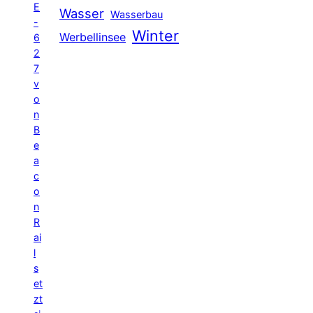
E
Wasser
Wasserbau
-
Winter
Werbellinsee
6
2
7
v
o
n
B
e
a
c
o
n
R
ai
l
s
et
zt