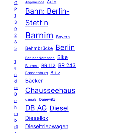
Auto
G
Angermünde
P
Bahn: Berlin-
1
Stettin
3
9
Barnim
2
Bayern
8
Berlin
Behmbrücke
5
-
Bike
Berliner Nordbahn
1
BR 243
BR 112
Blumen
a
Britz
Brandenburg
n
Bäcker
d
er
Chausseehaus
B
Danewitz
damals
e
DB AG
Diesel
h
m
Diesellok
b
Dieseltriebwagen
rü