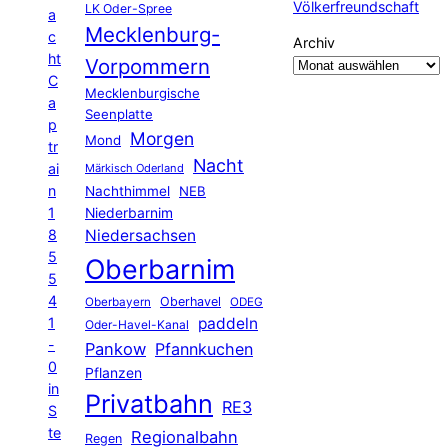
Völkerfreundschaft
LK Oder-Spree
a
Mecklenburg-
c
Archiv
ht
Vorpommern
C
Mecklenburgische
a
Seenplatte
p
Morgen
Mond
tr
Nacht
ai
Märkisch Oderland
n
Nachthimmel
NEB
1
Niederbarnim
8
Niedersachsen
5
Oberbarnim
5
4
Oberhavel
Oberbayern
ODEG
1
paddeln
Oder-Havel-Kanal
-
Pankow
Pfannkuchen
0
Pflanzen
in
Privatbahn
RE3
S
te
Regionalbahn
Regen