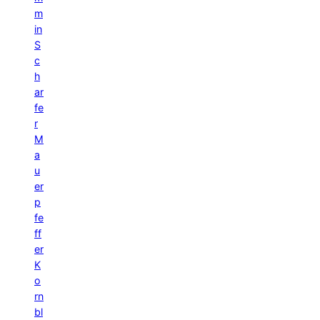
m
in
S
c
h
ar
fe
r
M
a
u
er
p
fe
ff
er
K
o
rn
bl