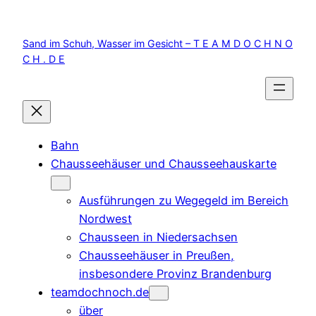
Zum
Inhalt
Sand im Schuh, Wasser im Gesicht – T E A M D O C H N O
springen
C H . D E
Bahn
Chausseehäuser und Chausseehauskarte
Ausführungen zu Wegegeld im Bereich
Nordwest
Chausseen in Niedersachsen
Chausseehäuser in Preußen,
insbesondere Provinz Brandenburg
teamdochnoch.de
über