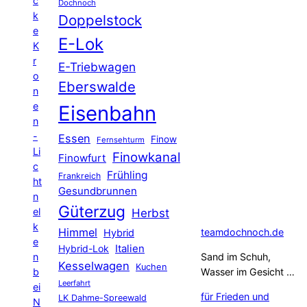
c
Dochnoch
k
Doppelstock
e
E-Lok
K
r
E-Triebwagen
o
Eberswalde
n
e
Eisenbahn
n
-
Essen
Finow
Fernsehturm
Li
Finowkanal
Finowfurt
c
Frühling
Frankreich
ht
Gesundbrunnen
n
Güterzug
el
Herbst
k
Himmel
teamdochnoch.de
Hybrid
e
Hybrid-Lok
Italien
n
Sand im Schuh,
Kesselwagen
Kuchen
b
Wasser im Gesicht …
Leerfahrt
ei
für Frieden und
LK Dahme-Spreewald
N