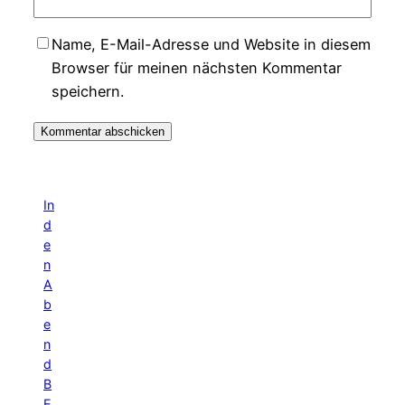
Name, E-Mail-Adresse und Website in diesem
Browser für meinen nächsten Kommentar
speichern.
In
d
e
n
A
b
e
n
d
B
E