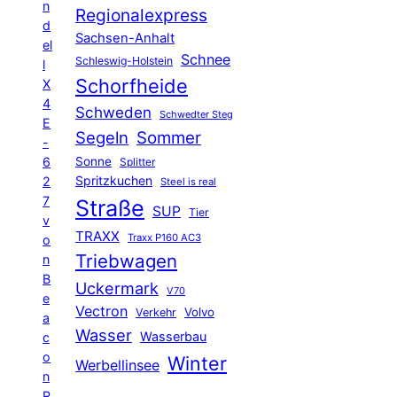
n
Regionalexpress
d
Sachsen-Anhalt
el
Schnee
Schleswig-Holstein
l
Schorfheide
X
4
Schweden
Schwedter Steg
E
Segeln
Sommer
-
6
Sonne
Splitter
Spritzkuchen
2
Steel is real
7
Straße
SUP
Tier
v
TRAXX
Traxx P160 AC3
o
Triebwagen
n
B
Uckermark
V70
e
Vectron
Volvo
Verkehr
a
Wasser
Wasserbau
c
o
Winter
Werbellinsee
n
R