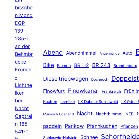
bissche
n Mond
EGP
139
285-1
an der
B
Abend
Abendhimmel
Auto
Behmbr
Angermünde
ücke
Bike
BR 243
BR 112
Blumen
Brandenburg
Kronen
-
Doppelst
Dieseltriebwagen
Dochnoch
Lichtne
Finowkanal
Finowfurt
Frühli
Frankreich
lken
bei
Kuchen
LK Dahme-Spreewald
LK Oder-
Leerfahrt
Nacht
Nacht
Nachthimmel
NEB
N
Märkisch Oderland
Captrai
n 185
Pankow
Pfannkuchen
paddeln
Pflanzen
541-0
Schorfheid
Schnee
Schleswig-Holstein