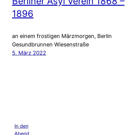
Berliner Asyl Verein 1868 –
1896
an einem frostigen Märzmorgen, Berlin
Gesundbrunnen Wiesenstraße
5. März 2022
In den
Abend