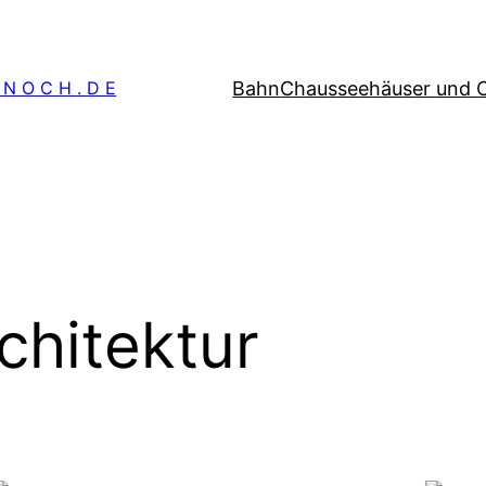
Bahn
Chausseehäuser und 
 N O C H . D E
chitektur