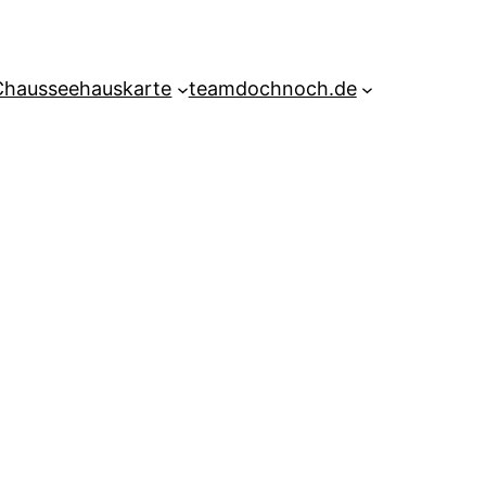
Chausseehauskarte
teamdochnoch.de