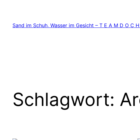
Zum
Inhalt
springen
Sand im Schuh, Wasser im Gesicht – T E A M D O C H
Schlagwort:
Ar