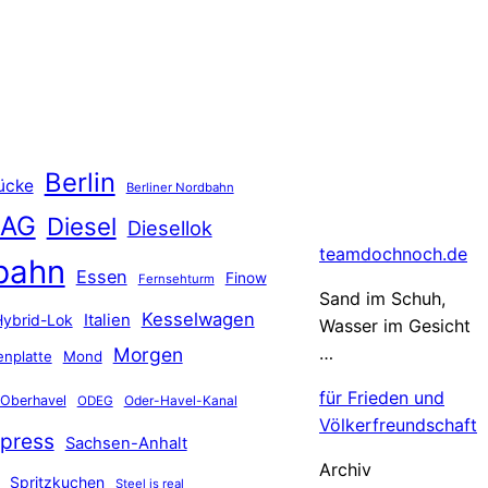
Berlin
ücke
Berliner Nordbahn
 AG
Diesel
Diesellok
teamdochnoch.de
bahn
Essen
Finow
Fernsehturm
Sand im Schuh,
Kesselwagen
Hybrid-Lok
Italien
Wasser im Gesicht
…
Morgen
nplatte
Mond
für Frieden und
Oberhavel
Oder-Havel-Kanal
ODEG
Völkerfreundschaft
press
Sachsen-Anhalt
Archiv
Spritzkuchen
Steel is real