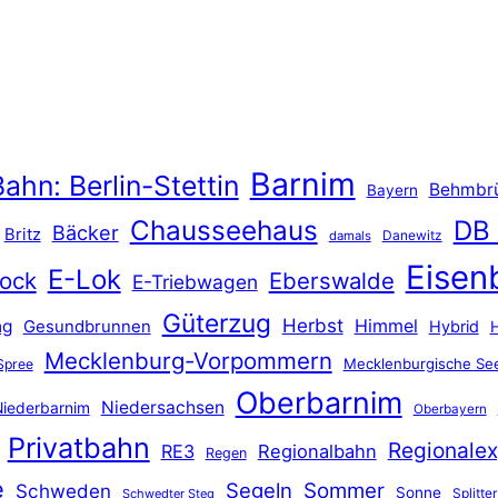
Barnim
ahn: Berlin-Stettin
Behmbr
Bayern
Chausseehaus
DB
Bäcker
Britz
Danewitz
damals
Eisen
E-Lok
ock
Eberswalde
E-Triebwagen
Güterzug
Herbst
Himmel
ng
Gesundbrunnen
Hybrid
Mecklenburg-Vorpommern
Mecklenburgische See
Spree
Oberbarnim
Niedersachsen
iederbarnim
Oberbayern
Privatbahn
Regionalex
RE3
Regionalbahn
Regen
e
Segeln
Sommer
Schweden
Sonne
Splitter
Schwedter Steg