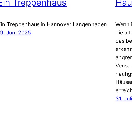
Ein Treppenhaus
Häu
Ein Treppenhaus in Hannover Langenhagen.
Wenn i
19. Juni 2025
die al
das be
erkenn
angren
Vensa
häufig
Häuser
erreic
31. Ju