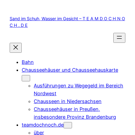
Zum
Inhalt
Sand im Schuh, Wasser im Gesicht – T E A M D O C H N O
springen
C H . D E
Bahn
Chausseehäuser und Chausseehauskarte
Ausführungen zu Wegegeld im Bereich
Nordwest
Chausseen in Niedersachsen
Chausseehäuser in Preußen,
insbesondere Provinz Brandenburg
teamdochnoch.de
über