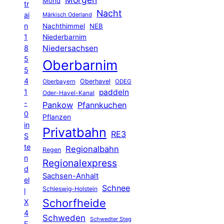
Mond
tr
Nacht
ai
Märkisch Oderland
n
Nachthimmel
NEB
1
Niederbarnim
8
Niedersachsen
5
Oberbarnim
5
4
Oberhavel
Oberbayern
ODEG
1
paddeln
Oder-Havel-Kanal
-
Pankow
Pfannkuchen
0
Pflanzen
in
Privatbahn
RE3
S
te
Regionalbahn
Regen
n
Regionalexpress
d
Sachsen-Anhalt
el
Schnee
Schleswig-Holstein
l
Schorfheide
X
4
Schweden
Schwedter Steg
E