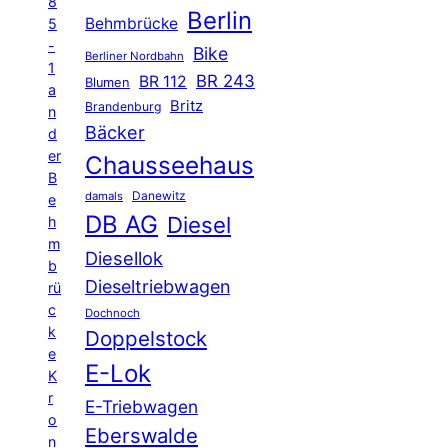
8
Berlin
Behmbrücke
5
-
Bike
Berliner Nordbahn
1
BR 243
BR 112
Blumen
a
Britz
Brandenburg
n
Bäcker
d
er
Chausseehaus
B
Danewitz
damals
e
DB AG
Diesel
h
m
Diesellok
b
Dieseltriebwagen
rü
c
Dochnoch
k
Doppelstock
e
E-Lok
K
r
E-Triebwagen
o
Eberswalde
n