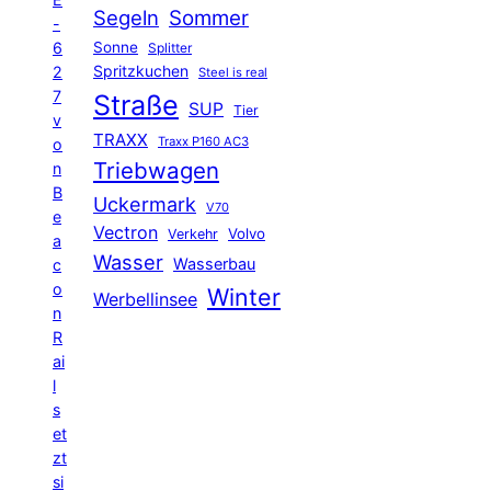
Segeln
Sommer
-
6
Sonne
Splitter
Spritzkuchen
2
Steel is real
7
Straße
SUP
Tier
v
TRAXX
Traxx P160 AC3
o
Triebwagen
n
B
Uckermark
V70
e
Vectron
Volvo
Verkehr
a
Wasser
Wasserbau
c
o
Winter
Werbellinsee
n
R
ai
l
s
et
zt
si