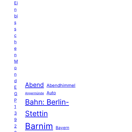
Ei
n
bi
s
s
c
h
e
n
M
o
n
d
Abend
Abendhimmel
E
Auto
G
Angermünde
P
Bahn: Berlin-
1
Stettin
3
9
Barnim
2
Bayern