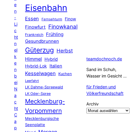
e
Eisenbahn
n
-
Essen
Finow
Fernsehturm
Li
Finowkanal
Finowfurt
c
Frühling
Frankreich
ht
Gesundbrunnen
n
Güterzug
el
Herbst
k
Himmel
teamdochnoch.de
Hybrid
e
Hybrid-Lok
Italien
n
Sand im Schuh,
Kesselwagen
Kuchen
b
Wasser im Gesicht …
Leerfahrt
ei
für Frieden und
LK Dahme-Spreewald
N
Völkerfreundschaft
LK Oder-Spree
a
Mecklenburg-
c
Archiv
ht
Vorpommern
C
Mecklenburgische
a
Seenplatte
p
Morgen