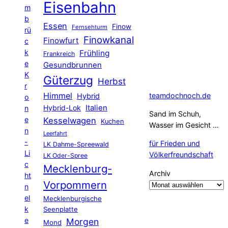
Eisenbahn
m
b
Essen
Finow
Fernsehturm
rü
Finowkanal
Finowfurt
c
k
Frühling
Frankreich
e
Gesundbrunnen
K
Güterzug
Herbst
r
Himmel
teamdochnoch.de
Hybrid
o
Hybrid-Lok
Italien
n
Sand im Schuh,
e
Kesselwagen
Kuchen
Wasser im Gesicht …
n
Leerfahrt
-
für Frieden und
LK Dahme-Spreewald
Li
Völkerfreundschaft
LK Oder-Spree
c
Mecklenburg-
Archiv
ht
Vorpommern
n
el
Mecklenburgische
k
Seenplatte
e
Morgen
Mond