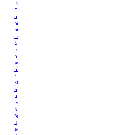
in
C
a
m
m
in
S
c
h
ar
fe
r
M
a
u
er
p
fe
ff
er