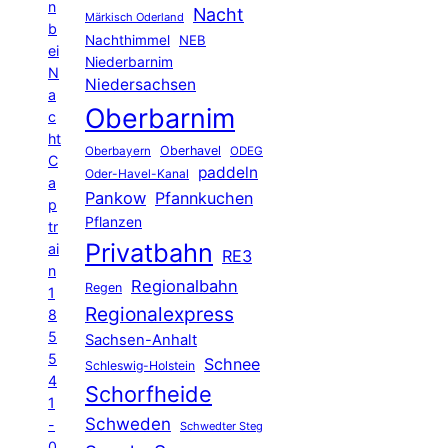
n
Nacht
Märkisch Oderland
b
Nachthimmel
NEB
ei
Niederbarnim
N
Niedersachsen
a
Oberbarnim
c
ht
Oberhavel
Oberbayern
ODEG
C
paddeln
Oder-Havel-Kanal
a
Pankow
Pfannkuchen
p
Pflanzen
tr
Privatbahn
ai
RE3
n
Regionalbahn
Regen
1
Regionalexpress
8
5
Sachsen-Anhalt
5
Schnee
Schleswig-Holstein
4
Schorfheide
1
Schweden
-
Schwedter Steg
0