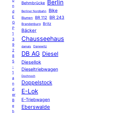
o
Berlin
Behmbrücke
n
Bike
d
Berliner Nordbahn
E
BR 243
BR 112
Blumen
G
Britz
Brandenburg
P
Bäcker
1
Chausseehaus
3
9
Danewitz
damals
2
DB AG
Diesel
8
5
Diesellok
-
Dieseltriebwagen
1
Dochnoch
a
Doppelstock
n
d
E-Lok
er
E-Triebwagen
B
e
Eberswalde
h