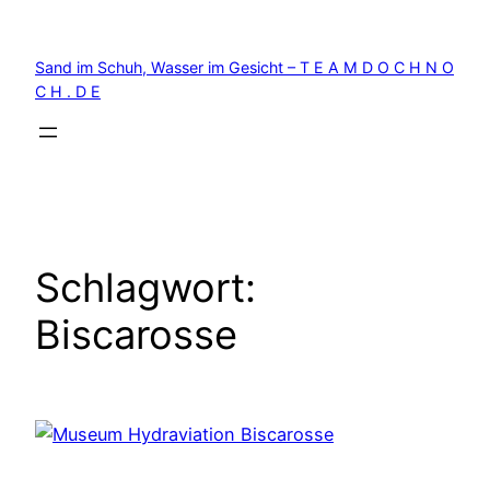
Zum
Inhalt
Sand im Schuh, Wasser im Gesicht – T E A M D O C H N O
springen
C H . D E
Schlagwort:
Biscarosse