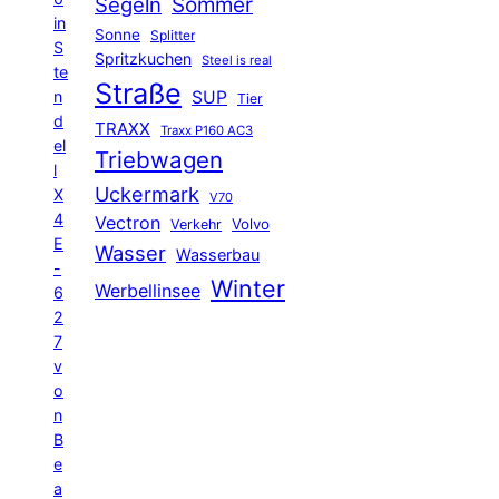
Segeln
Sommer
in
Sonne
Splitter
S
Spritzkuchen
Steel is real
te
Straße
n
SUP
Tier
d
TRAXX
Traxx P160 AC3
el
Triebwagen
l
Uckermark
X
V70
4
Vectron
Volvo
Verkehr
E
Wasser
Wasserbau
-
Winter
Werbellinsee
6
2
7
v
o
n
B
e
a