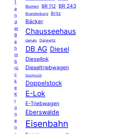
1
BR 243
BR 112
Blumen
a
Britz
Brandenburg
n
Bäcker
d
er
Chausseehaus
B
Danewitz
damals
e
DB AG
Diesel
h
m
Diesellok
b
Dieseltriebwagen
rü
c
Dochnoch
k
Doppelstock
e
E-Lok
K
r
E-Triebwagen
o
Eberswalde
n
e
Eisenbahn
n
-