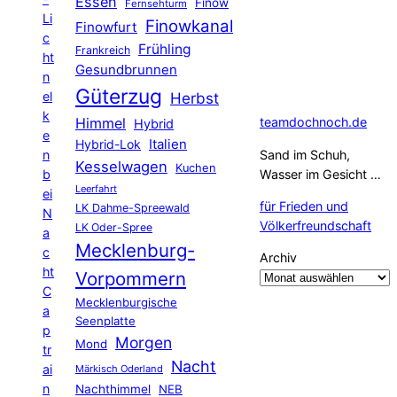
Essen
Finow
Fernsehturm
Li
Finowkanal
Finowfurt
c
Frühling
Frankreich
ht
Gesundbrunnen
n
Güterzug
el
Herbst
k
Himmel
teamdochnoch.de
Hybrid
e
Hybrid-Lok
Italien
n
Sand im Schuh,
Kesselwagen
Kuchen
b
Wasser im Gesicht …
Leerfahrt
ei
für Frieden und
LK Dahme-Spreewald
N
Völkerfreundschaft
LK Oder-Spree
a
Mecklenburg-
c
Archiv
ht
Vorpommern
C
Mecklenburgische
a
Seenplatte
p
Morgen
Mond
tr
Nacht
ai
Märkisch Oderland
n
Nachthimmel
NEB