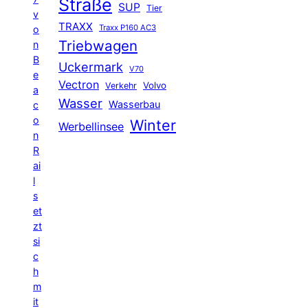
Straße
SUP
Tier
v
TRAXX
Traxx P160 AC3
o
Triebwagen
n
B
Uckermark
V70
e
Vectron
Volvo
Verkehr
a
Wasser
Wasserbau
c
o
Winter
Werbellinsee
n
R
ai
l
s
et
zt
si
c
h
m
it