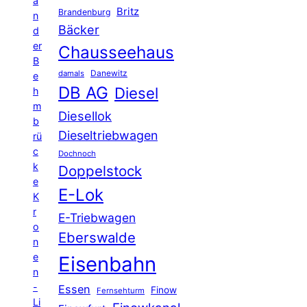
a
Britz
Brandenburg
n
Bäcker
d
er
Chausseehaus
B
Danewitz
damals
e
DB AG
Diesel
h
m
Diesellok
b
Dieseltriebwagen
rü
c
Dochnoch
k
Doppelstock
e
E-Lok
K
r
E-Triebwagen
o
Eberswalde
n
e
Eisenbahn
n
-
Essen
Finow
Fernsehturm
Li