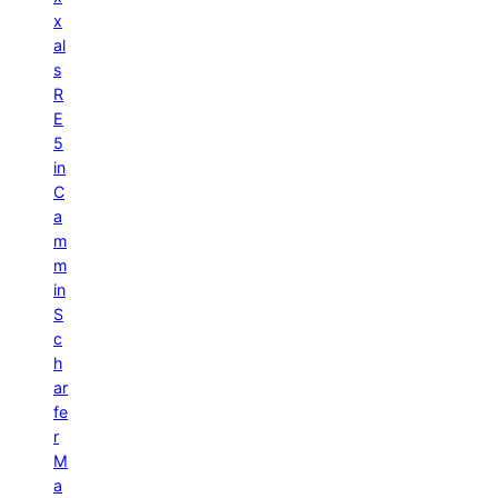
x
al
s
R
E
5
in
C
a
m
m
in
S
c
h
ar
fe
r
M
a