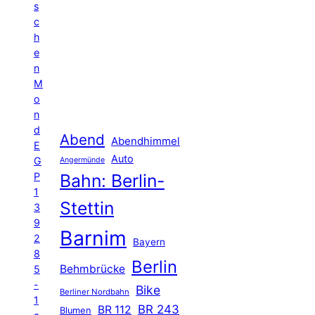
s
c
h
e
n
M
o
n
d
Abend
Abendhimmel
E
Auto
G
Angermünde
P
Bahn: Berlin-
1
Stettin
3
9
Barnim
2
Bayern
8
Berlin
Behmbrücke
5
-
Bike
Berliner Nordbahn
1
BR 243
BR 112
Blumen