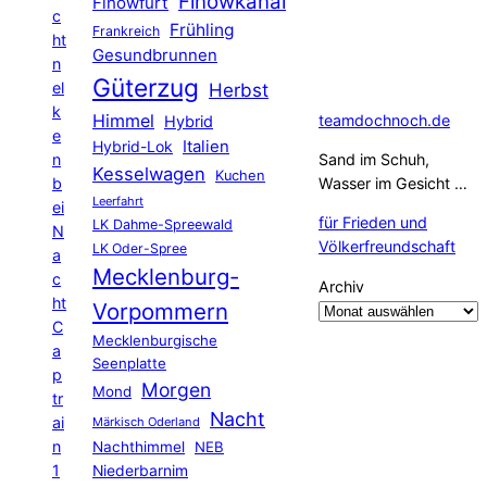
Finowkanal
Finowfurt
c
Frühling
Frankreich
ht
Gesundbrunnen
n
Güterzug
el
Herbst
k
Himmel
teamdochnoch.de
Hybrid
e
Hybrid-Lok
Italien
n
Sand im Schuh,
Kesselwagen
Kuchen
b
Wasser im Gesicht …
Leerfahrt
ei
für Frieden und
LK Dahme-Spreewald
N
Völkerfreundschaft
LK Oder-Spree
a
Mecklenburg-
c
Archiv
ht
Vorpommern
C
Mecklenburgische
a
Seenplatte
p
Morgen
Mond
tr
Nacht
ai
Märkisch Oderland
n
Nachthimmel
NEB
1
Niederbarnim