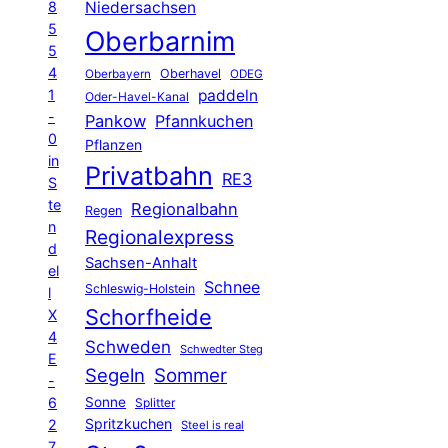
8
Niedersachsen
5
Oberbarnim
5
4
Oberhavel
Oberbayern
ODEG
1
paddeln
Oder-Havel-Kanal
-
Pankow
Pfannkuchen
0
Pflanzen
in
Privatbahn
RE3
S
te
Regionalbahn
Regen
n
Regionalexpress
d
Sachsen-Anhalt
el
Schnee
Schleswig-Holstein
l
Schorfheide
X
4
Schweden
Schwedter Steg
E
Segeln
Sommer
-
6
Sonne
Splitter
Spritzkuchen
2
Steel is real
7