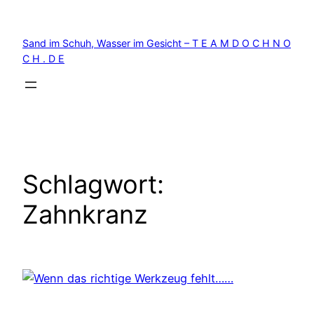
Zum
Inhalt
Sand im Schuh, Wasser im Gesicht – T E A M D O C H N O
springen
C H . D E
Schlagwort:
Zahnkranz