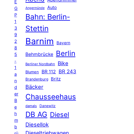
Abendhimmel
E
Auto
G
Angermünde
P
Bahn: Berlin-
1
Stettin
3
9
Barnim
2
Bayern
8
Berlin
Behmbrücke
5
-
Bike
Berliner Nordbahn
1
BR 243
BR 112
Blumen
a
Britz
Brandenburg
n
Bäcker
d
er
Chausseehaus
B
Danewitz
damals
e
DB AG
Diesel
h
m
Diesellok
b
Dieseltriebwagen
rü