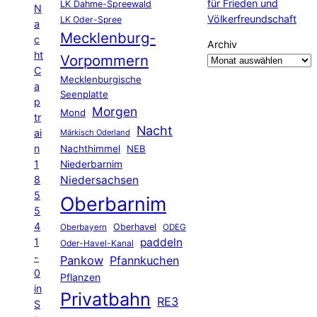
für Frieden und
LK Dahme-Spreewald
N
Völkerfreundschaft
LK Oder-Spree
a
Mecklenburg-
c
Archiv
ht
Vorpommern
C
Mecklenburgische
a
Seenplatte
p
Morgen
Mond
tr
Nacht
ai
Märkisch Oderland
n
Nachthimmel
NEB
1
Niederbarnim
8
Niedersachsen
5
Oberbarnim
5
4
Oberhavel
Oberbayern
ODEG
1
paddeln
Oder-Havel-Kanal
-
Pankow
Pfannkuchen
0
Pflanzen
in
Privatbahn
RE3
S