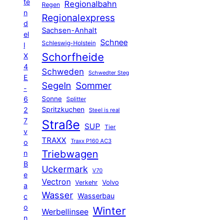
te
Regionalbahn
Regen
n
Regionalexpress
d
Sachsen-Anhalt
el
Schnee
Schleswig-Holstein
l
Schorfheide
X
4
Schweden
Schwedter Steg
E
Segeln
Sommer
-
6
Sonne
Splitter
Spritzkuchen
2
Steel is real
7
Straße
SUP
Tier
v
TRAXX
Traxx P160 AC3
o
Triebwagen
n
B
Uckermark
V70
e
Vectron
Volvo
Verkehr
a
Wasser
Wasserbau
c
o
Winter
Werbellinsee
n