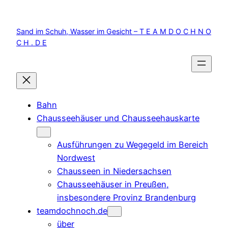
Zum
Inhalt
Sand im Schuh, Wasser im Gesicht – T E A M D O C H N O
springen
C H . D E
Bahn
Chausseehäuser und Chausseehauskarte
Ausführungen zu Wegegeld im Bereich
Nordwest
Chausseen in Niedersachsen
Chausseehäuser in Preußen,
insbesondere Provinz Brandenburg
teamdochnoch.de
über