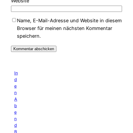
Website
Name, E-Mail-Adresse und Website in diesem
Browser für meinen nächsten Kommentar
speichern.
In
d
e
n
A
b
e
n
d
B