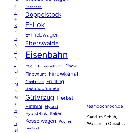
c
Dochnoch
k
Doppelstock
e
E-Lok
K
r
E-Triebwagen
o
Eberswalde
n
e
Eisenbahn
n
-
Essen
Finow
Fernsehturm
Li
Finowkanal
Finowfurt
c
Frühling
Frankreich
ht
Gesundbrunnen
n
Güterzug
el
Herbst
k
Himmel
teamdochnoch.de
Hybrid
e
Hybrid-Lok
Italien
n
Sand im Schuh,
Kesselwagen
Kuchen
b
Wasser im Gesicht …
Leerfahrt
ei