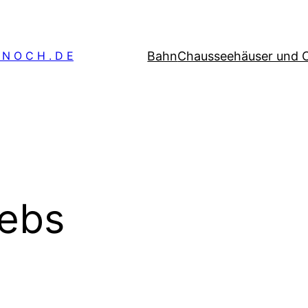
Bahn
Chausseehäuser und 
 N O C H . D E
ebs