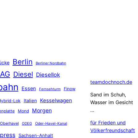
Berlin
ücke
Berliner Nordbahn
 AG
Diesel
Diesellok
teamdochnoch.de
bahn
Essen
Finow
Fernsehturm
Sand im Schuh,
Kesselwagen
Hybrid-Lok
Italien
Wasser im Gesicht
…
Morgen
nplatte
Mond
für Frieden und
Oberhavel
Oder-Havel-Kanal
ODEG
Völkerfreundschaft
press
Sachsen-Anhalt