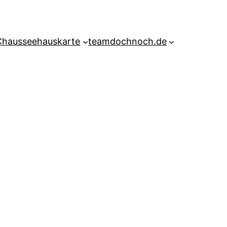
Chausseehauskarte
teamdochnoch.de