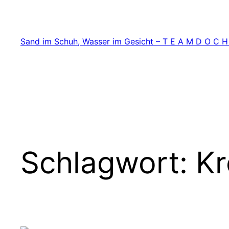
Zum
Inhalt
springen
Sand im Schuh, Wasser im Gesicht – T E A M D O C H
Schlagwort:
Kr