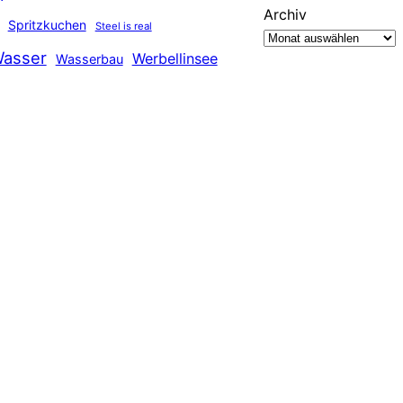
Archiv
Spritzkuchen
Steel is real
asser
Werbellinsee
Wasserbau