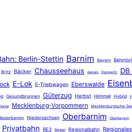
Barnim
ahn: Berlin-Stettin
Behmbr
Bayern
Chausseehaus
DB
Bäcker
Britz
Danewitz
damals
Eisen
E-Lok
ock
Eberswalde
E-Triebwagen
Güterzug
Herbst
Himmel
ng
Gesundbrunnen
Hybrid
Mecklenburg-Vorpommern
Mecklenburgische See
Spree
Oberbarnim
Niedersachsen
iederbarnim
Oberbayern
Privatbahn
Regionalex
RE3
Regionalbahn
Regen