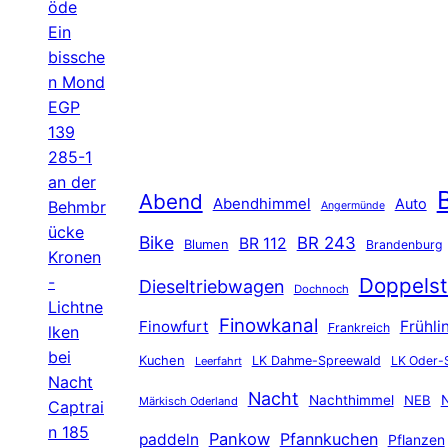
öde
Ein
bissche
n Mond
EGP
139
285-1
an der
B
Abend
Abendhimmel
Auto
Behmbr
Angermünde
ücke
Bike
BR 243
BR 112
Blumen
Brandenburg
Kronen
-
Doppelst
Dieseltriebwagen
Dochnoch
Lichtne
Finowkanal
Finowfurt
Frühli
Frankreich
lken
bei
Kuchen
LK Dahme-Spreewald
LK Oder-
Leerfahrt
Nacht
Nacht
Nachthimmel
NEB
N
Märkisch Oderland
Captrai
n 185
Pankow
Pfannkuchen
paddeln
Pflanzen