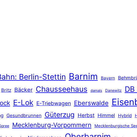
Barnim
ahn: Berlin-Stettin
Behmbr
Bayern
Chausseehaus
DB
Bäcker
Britz
Danewitz
damals
Eisen
E-Lok
ock
Eberswalde
E-Triebwagen
Güterzug
Herbst
Himmel
ng
Gesundbrunnen
Hybrid
Mecklenburg-Vorpommern
Mecklenburgische See
Spree
Oberbarnim