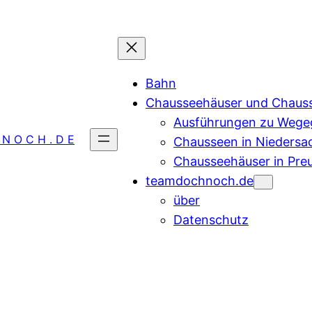
Bahn
Chausseehäuser und Chaus
Ausführungen zu Wegeg
 N O C H . D E
Chausseen in Niedersa
Chausseehäuser in Pre
teamdochnoch.de
über
Datenschutz