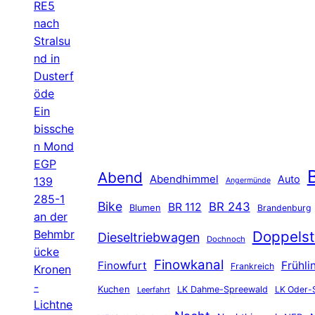
RE5
nach
Stralsu
nd in
Dusterf
öde
Ein
bissche
n Mond
EGP
B
Abend
Abendhimmel
Auto
139
Angermünde
285-1
Bike
BR 243
BR 112
Blumen
Brandenburg
an der
Behmbr
Doppelst
Dieseltriebwagen
Dochnoch
ücke
Finowkanal
Finowfurt
Frühli
Frankreich
Kronen
-
Kuchen
LK Dahme-Spreewald
LK Oder-
Leerfahrt
Lichtne