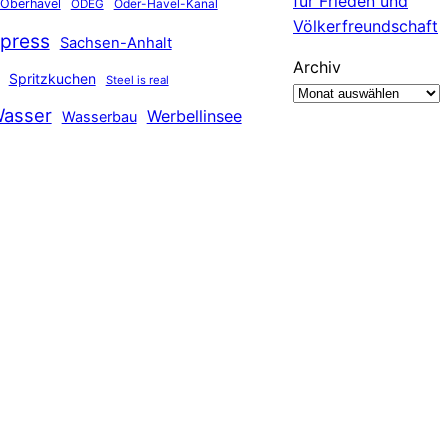
für Frieden und
Oberhavel
Oder-Havel-Kanal
ODEG
Völkerfreundschaft
press
Sachsen-Anhalt
Archiv
Spritzkuchen
Steel is real
asser
Werbellinsee
Wasserbau