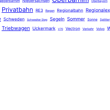
Niedersachsen
iederbarnim
Oberbayern
Privatbahn
Regionalex
RE3
Regionalbahn
Regen
e
Segeln
Sommer
Schweden
Sonne
Splitter
Schwedter Steg
Triebwagen
Uckermark
W
Vectron
Volvo
Verkehr
V70