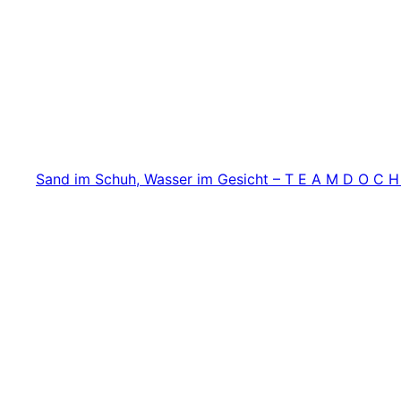
Zum
Inhalt
springen
Sand im Schuh, Wasser im Gesicht – T E A M D O C H