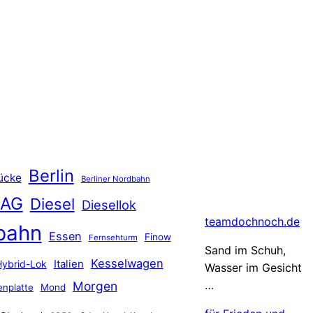
Berlin
ücke
Berliner Nordbahn
 AG
Diesel
Diesellok
teamdochnoch.de
bahn
Essen
Finow
Fernsehturm
Sand im Schuh,
Kesselwagen
Hybrid-Lok
Italien
Wasser im Gesicht
…
Morgen
nplatte
Mond