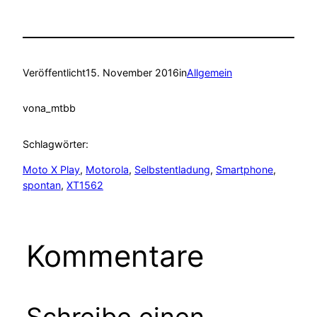
Veröffentlicht
15. November 2016
in
Allgemein
von
a_mtbb
Schlagwörter:
Moto X Play
, 
Motorola
, 
Selbstentladung
, 
Smartphone
, 
spontan
, 
XT1562
Kommentare
Schreibe einen