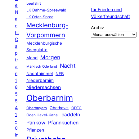
Leerfahrt
ei
für Frieden und
LK Dahme-Spreewald
N
Völkerfreundschaft
LK Oder-Spree
a
Mecklenburg-
c
Archiv
ht
Vorpommern
C
Mecklenburgische
a
Seenplatte
p
Morgen
Mond
tr
Nacht
ai
Märkisch Oderland
n
Nachthimmel
NEB
1
Niederbarnim
8
Niedersachsen
5
Oberbarnim
5
4
Oberhavel
Oberbayern
ODEG
1
paddeln
Oder-Havel-Kanal
-
Pankow
Pfannkuchen
0
Pflanzen
in