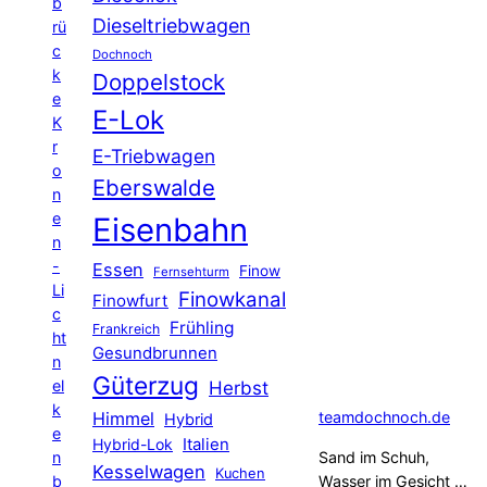
b
Dieseltriebwagen
rü
c
Dochnoch
k
Doppelstock
e
E-Lok
K
r
E-Triebwagen
o
Eberswalde
n
e
Eisenbahn
n
-
Essen
Finow
Fernsehturm
Li
Finowkanal
Finowfurt
c
Frühling
Frankreich
ht
Gesundbrunnen
n
Güterzug
el
Herbst
k
Himmel
teamdochnoch.de
Hybrid
e
Hybrid-Lok
Italien
n
Sand im Schuh,
Kesselwagen
Kuchen
b
Wasser im Gesicht …