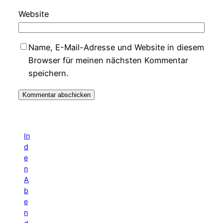
Website
Name, E-Mail-Adresse und Website in diesem
Browser für meinen nächsten Kommentar
speichern.
In
d
e
n
A
b
e
n