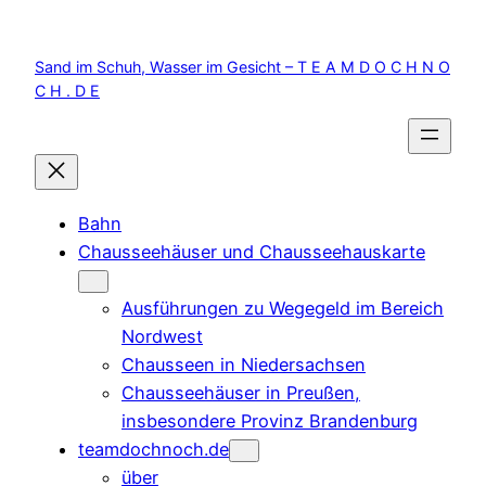
Zum
Inhalt
Sand im Schuh, Wasser im Gesicht – T E A M D O C H N O
springen
C H . D E
Bahn
Chausseehäuser und Chausseehauskarte
Ausführungen zu Wegegeld im Bereich
Nordwest
Chausseen in Niedersachsen
Chausseehäuser in Preußen,
insbesondere Provinz Brandenburg
teamdochnoch.de
über