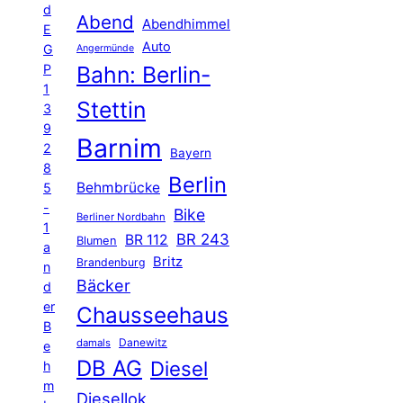
d
Abend
Abendhimmel
E
Auto
G
Angermünde
P
Bahn: Berlin-
1
Stettin
3
9
Barnim
2
Bayern
8
Berlin
Behmbrücke
5
-
Bike
Berliner Nordbahn
1
BR 243
BR 112
Blumen
a
Britz
Brandenburg
n
Bäcker
d
er
Chausseehaus
B
Danewitz
damals
e
DB AG
Diesel
h
m
Diesellok