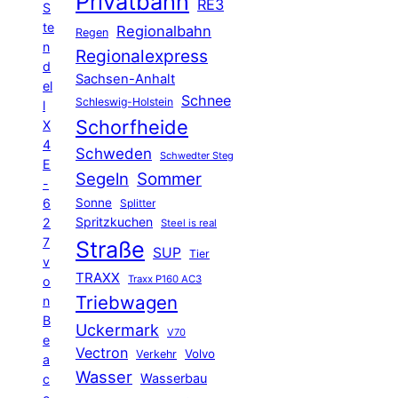
Privatbahn
RE3
S
te
Regionalbahn
Regen
n
Regionalexpress
d
Sachsen-Anhalt
el
Schnee
Schleswig-Holstein
l
Schorfheide
X
4
Schweden
Schwedter Steg
E
Segeln
Sommer
-
6
Sonne
Splitter
Spritzkuchen
2
Steel is real
7
Straße
SUP
Tier
v
TRAXX
Traxx P160 AC3
o
Triebwagen
n
B
Uckermark
V70
e
Vectron
Volvo
Verkehr
a
Wasser
Wasserbau
c