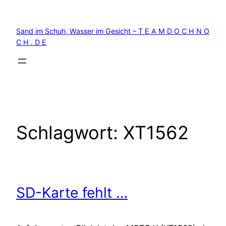
Zum
Inhalt
Sand im Schuh, Wasser im Gesicht – T E A M D O C H N O
springen
C H . D E
Schlagwort:
XT1562
SD-Karte fehlt …