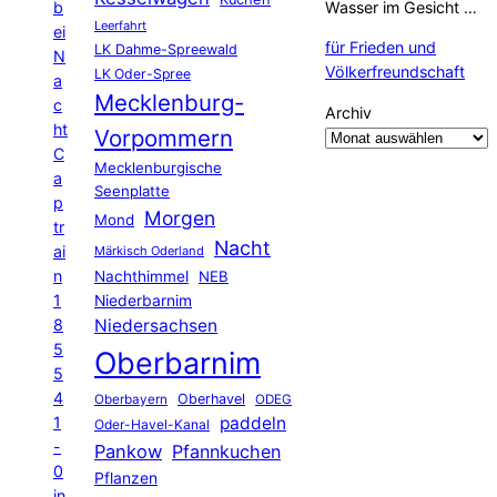
b
Wasser im Gesicht …
Leerfahrt
ei
für Frieden und
LK Dahme-Spreewald
N
Völkerfreundschaft
LK Oder-Spree
a
Mecklenburg-
c
Archiv
ht
Vorpommern
C
Mecklenburgische
a
Seenplatte
p
Morgen
Mond
tr
Nacht
ai
Märkisch Oderland
n
Nachthimmel
NEB
1
Niederbarnim
8
Niedersachsen
5
Oberbarnim
5
4
Oberhavel
Oberbayern
ODEG
1
paddeln
Oder-Havel-Kanal
-
Pankow
Pfannkuchen
0
Pflanzen
in