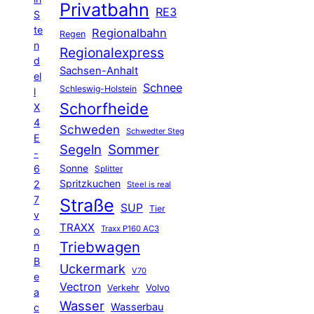
Privatbahn
RE3
S
te
Regionalbahn
Regen
n
Regionalexpress
d
Sachsen-Anhalt
el
Schnee
Schleswig-Holstein
l
Schorfheide
X
4
Schweden
Schwedter Steg
E
Segeln
Sommer
-
6
Sonne
Splitter
Spritzkuchen
2
Steel is real
7
Straße
SUP
Tier
v
TRAXX
Traxx P160 AC3
o
Triebwagen
n
B
Uckermark
V70
e
Vectron
Volvo
Verkehr
a
Wasser
Wasserbau
c