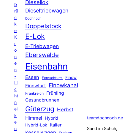
Diesellok
b
Dieseltriebwagen
rü
c
Dochnoch
k
Doppelstock
e
E-Lok
K
r
E-Triebwagen
o
Eberswalde
n
e
Eisenbahn
n
-
Essen
Finow
Fernsehturm
Li
Finowkanal
Finowfurt
c
Frühling
Frankreich
ht
Gesundbrunnen
n
Güterzug
el
Herbst
k
Himmel
teamdochnoch.de
Hybrid
e
Hybrid-Lok
Italien
n
Sand im Schuh,
Kesselwagen
Kuchen