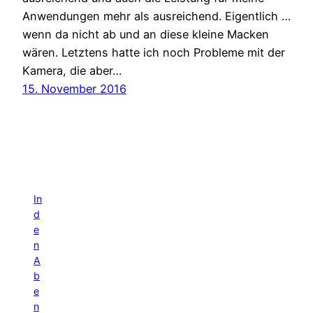
Anwendungen mehr als ausreichend. Eigentlich …
wenn da nicht ab und an diese kleine Macken
wären. Letztens hatte ich noch Probleme mit der
Kamera, die aber…
15. November 2016
In
d
e
n
A
b
e
n