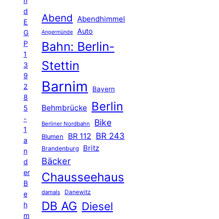
n
d
Abend
Abendhimmel
E
Auto
G
Angermünde
P
Bahn: Berlin-
1
Stettin
3
9
Barnim
2
Bayern
8
Berlin
Behmbrücke
5
-
Bike
Berliner Nordbahn
1
BR 243
BR 112
Blumen
a
Britz
Brandenburg
n
Bäcker
d
er
Chausseehaus
B
Danewitz
damals
e
DB AG
Diesel
h
m