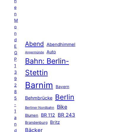
h
e
n
M
o
n
d
Abend
Abendhimmel
E
Auto
G
Angermünde
P
Bahn: Berlin-
1
Stettin
3
9
Barnim
2
Bayern
8
Berlin
Behmbrücke
5
-
Bike
Berliner Nordbahn
1
BR 243
BR 112
Blumen
a
Britz
Brandenburg
n
Bäcker
d