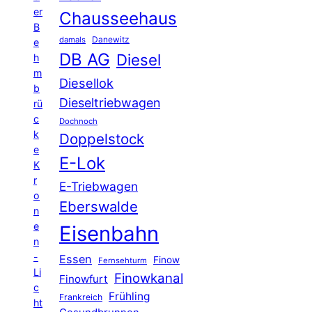
er
Chausseehaus
B
Danewitz
damals
e
DB AG
Diesel
h
m
Diesellok
b
Dieseltriebwagen
rü
c
Dochnoch
k
Doppelstock
e
E-Lok
K
r
E-Triebwagen
o
Eberswalde
n
e
Eisenbahn
n
-
Essen
Finow
Fernsehturm
Li
Finowkanal
Finowfurt
c
Frühling
Frankreich
ht