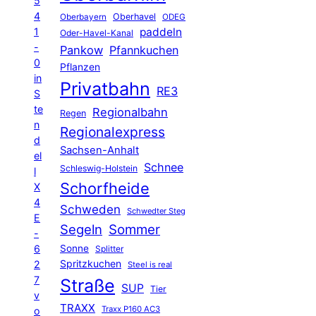
5
4
Oberhavel
Oberbayern
ODEG
1
paddeln
Oder-Havel-Kanal
-
Pankow
Pfannkuchen
0
Pflanzen
in
Privatbahn
RE3
S
te
Regionalbahn
Regen
n
Regionalexpress
d
Sachsen-Anhalt
el
Schnee
Schleswig-Holstein
l
Schorfheide
X
4
Schweden
Schwedter Steg
E
Segeln
Sommer
-
6
Sonne
Splitter
Spritzkuchen
2
Steel is real
7
Straße
SUP
Tier
v
TRAXX
Traxx P160 AC3
o