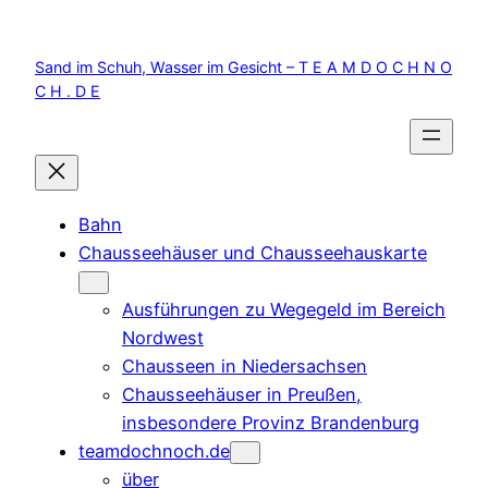
Zum
Inhalt
Sand im Schuh, Wasser im Gesicht – T E A M D O C H N O
springen
C H . D E
Bahn
Chausseehäuser und Chausseehauskarte
Ausführungen zu Wegegeld im Bereich
Nordwest
Chausseen in Niedersachsen
Chausseehäuser in Preußen,
insbesondere Provinz Brandenburg
teamdochnoch.de
über