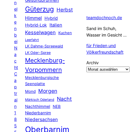
Gesundbrunnen
n
Güterzug
el
Herbst
k
Himmel
teamdochnoch.de
Hybrid
e
Hybrid-Lok
Italien
n
Sand im Schuh,
Kesselwagen
Kuchen
b
Wasser im Gesicht …
Leerfahrt
ei
für Frieden und
LK Dahme-Spreewald
N
Völkerfreundschaft
LK Oder-Spree
a
Mecklenburg-
c
Archiv
ht
Vorpommern
C
Mecklenburgische
a
Seenplatte
p
Morgen
Mond
tr
Nacht
ai
Märkisch Oderland
n
Nachthimmel
NEB
1
Niederbarnim
8
Niedersachsen
5
Oberbarnim