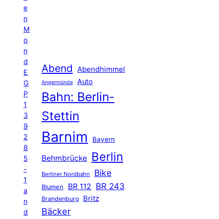
e
n
M
o
n
d
Abend
Abendhimmel
E
Auto
G
Angermünde
P
Bahn: Berlin-
1
Stettin
3
9
Barnim
2
Bayern
8
Berlin
Behmbrücke
5
-
Bike
Berliner Nordbahn
1
BR 243
BR 112
Blumen
a
Britz
Brandenburg
n
Bäcker
d