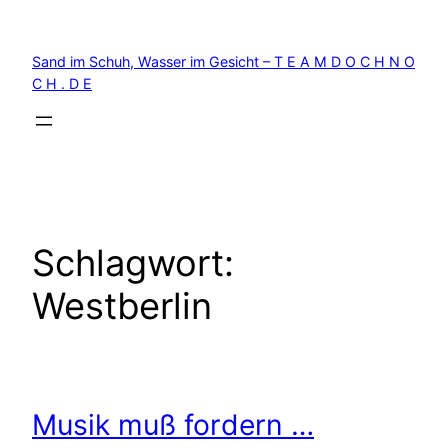
Zum
Inhalt
Sand im Schuh, Wasser im Gesicht – T E A M D O C H N O
springen
C H . D E
Schlagwort:
Westberlin
Musik muß fordern …