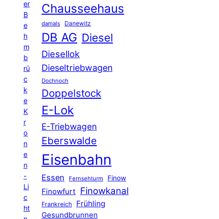
er
Chausseehaus
B
Danewitz
damals
e
DB AG
Diesel
h
m
Diesellok
b
Dieseltriebwagen
rü
c
Dochnoch
k
Doppelstock
e
E-Lok
K
r
E-Triebwagen
o
Eberswalde
n
e
Eisenbahn
n
-
Essen
Finow
Fernsehturm
Li
Finowkanal
Finowfurt
c
Frühling
Frankreich
ht
Gesundbrunnen
n