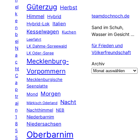
Güterzug
el
Herbst
k
Himmel
teamdochnoch.de
Hybrid
e
Hybrid-Lok
Italien
n
Sand im Schuh,
Kesselwagen
Kuchen
b
Wasser im Gesicht …
Leerfahrt
ei
für Frieden und
LK Dahme-Spreewald
N
Völkerfreundschaft
LK Oder-Spree
a
Mecklenburg-
c
Archiv
ht
Vorpommern
C
Mecklenburgische
a
Seenplatte
p
Morgen
Mond
tr
Nacht
ai
Märkisch Oderland
n
Nachthimmel
NEB
1
Niederbarnim
8
Niedersachsen
5
Oberbarnim
5