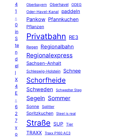
4
Oberhavel
Oberbayern
ODEG
1
paddeln
Oder-Havel-Kanal
-
Pankow
Pfannkuchen
0
Pflanzen
in
Privatbahn
RE3
S
te
Regionalbahn
Regen
n
Regionalexpress
d
Sachsen-Anhalt
el
Schnee
Schleswig-Holstein
l
Schorfheide
X
4
Schweden
Schwedter Steg
E
Segeln
Sommer
-
6
Sonne
Splitter
Spritzkuchen
2
Steel is real
7
Straße
SUP
Tier
v
TRAXX
Traxx P160 AC3
o