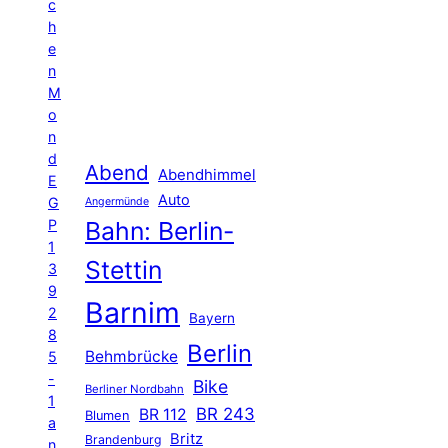
c
h
e
n
M
o
n
d
Abend
Abendhimmel
E
Auto
G
Angermünde
P
Bahn: Berlin-
1
Stettin
3
9
Barnim
2
Bayern
8
Berlin
Behmbrücke
5
-
Bike
Berliner Nordbahn
1
BR 243
BR 112
Blumen
a
Britz
Brandenburg
n