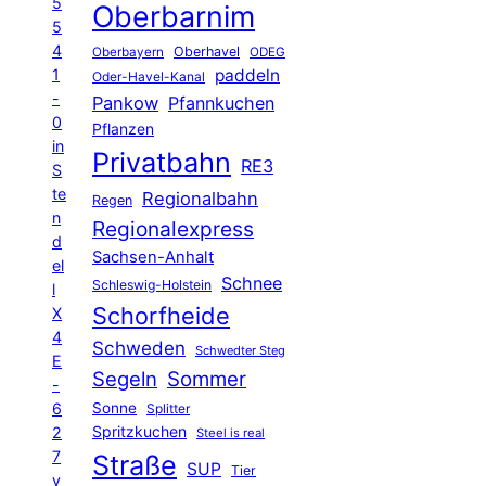
5
Oberbarnim
5
4
Oberhavel
Oberbayern
ODEG
1
paddeln
Oder-Havel-Kanal
-
Pankow
Pfannkuchen
0
Pflanzen
in
Privatbahn
RE3
S
te
Regionalbahn
Regen
n
Regionalexpress
d
Sachsen-Anhalt
el
Schnee
Schleswig-Holstein
l
Schorfheide
X
4
Schweden
Schwedter Steg
E
Segeln
Sommer
-
6
Sonne
Splitter
Spritzkuchen
2
Steel is real
7
Straße
SUP
Tier
v