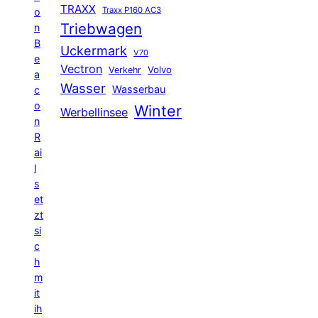
TRAXX
Traxx P160 AC3
o
Triebwagen
n
B
Uckermark
V70
e
Vectron
Volvo
Verkehr
a
Wasser
Wasserbau
c
o
Winter
Werbellinsee
n
R
ai
l
s
et
zt
si
c
h
m
it
ih