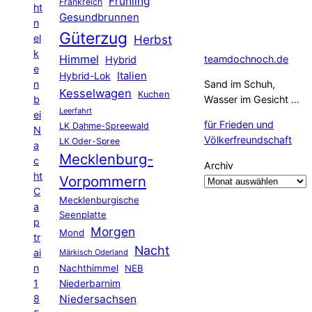
Frühling
Frankreich
ht
Gesundbrunnen
n
Güterzug
el
Herbst
k
Himmel
teamdochnoch.de
Hybrid
e
Hybrid-Lok
Italien
n
Sand im Schuh,
Kesselwagen
Kuchen
b
Wasser im Gesicht …
Leerfahrt
ei
für Frieden und
LK Dahme-Spreewald
N
Völkerfreundschaft
LK Oder-Spree
a
Mecklenburg-
c
Archiv
ht
Vorpommern
C
Mecklenburgische
a
Seenplatte
p
Morgen
Mond
tr
Nacht
ai
Märkisch Oderland
n
Nachthimmel
NEB
1
Niederbarnim
8
Niedersachsen