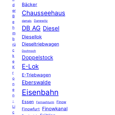
Bäcker
d
er
Chausseehaus
B
Danewitz
damals
e
DB AG
Diesel
h
m
Diesellok
b
Dieseltriebwagen
rü
c
Dochnoch
k
Doppelstock
e
E-Lok
K
r
E-Triebwagen
o
Eberswalde
n
e
Eisenbahn
n
-
Essen
Finow
Fernsehturm
Li
Finowkanal
Finowfurt
c