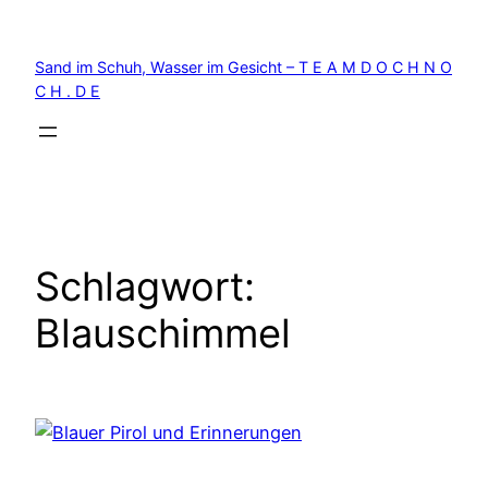
Zum
Inhalt
Sand im Schuh, Wasser im Gesicht – T E A M D O C H N O
springen
C H . D E
Schlagwort:
Blauschimmel