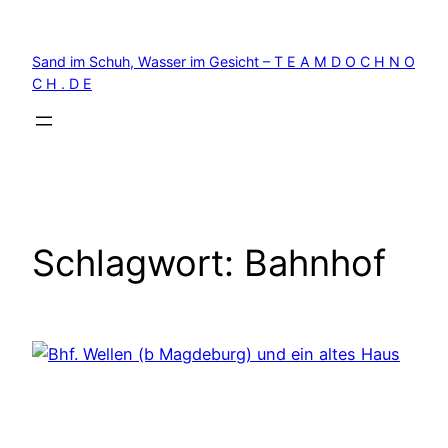
Zum
Inhalt
Sand im Schuh, Wasser im Gesicht – T E A M D O C H N O
springen
C H . D E
Schlagwort:
Bahnhof