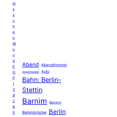
bi
s
s
c
h
e
n
M
o
n
d
Abend
Abendhimmel
E
Auto
G
Angermünde
P
Bahn: Berlin-
1
Stettin
3
9
Barnim
2
Bayern
8
Berlin
Behmbrücke
5