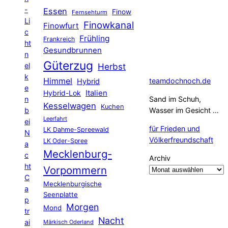
-
Essen
Finow
Fernsehturm
Li
Finowkanal
Finowfurt
c
Frühling
Frankreich
ht
Gesundbrunnen
n
Güterzug
el
Herbst
k
Himmel
teamdochnoch.de
Hybrid
e
Hybrid-Lok
Italien
n
Sand im Schuh,
Kesselwagen
Kuchen
b
Wasser im Gesicht …
Leerfahrt
ei
für Frieden und
LK Dahme-Spreewald
N
Völkerfreundschaft
LK Oder-Spree
a
Mecklenburg-
c
Archiv
ht
Vorpommern
C
Mecklenburgische
a
Seenplatte
p
Morgen
Mond
tr
Nacht
ai
Märkisch Oderland