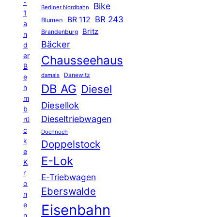
-
Bike
Berliner Nordbahn
1
BR 243
BR 112
Blumen
a
Britz
Brandenburg
n
Bäcker
d
er
Chausseehaus
B
Danewitz
damals
e
DB AG
Diesel
h
m
Diesellok
b
Dieseltriebwagen
rü
c
Dochnoch
k
Doppelstock
e
E-Lok
K
r
E-Triebwagen
o
Eberswalde
n
e
Eisenbahn
n