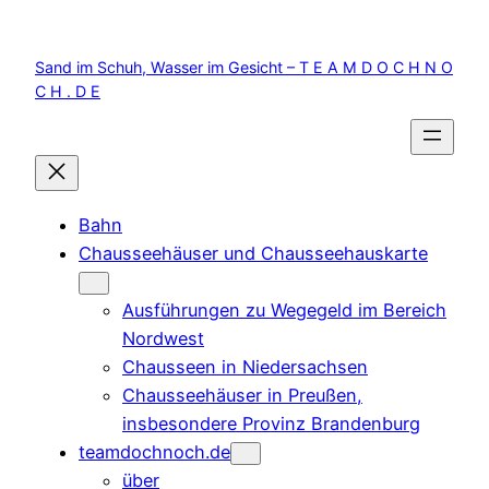
Zum
Inhalt
Sand im Schuh, Wasser im Gesicht – T E A M D O C H N O
springen
C H . D E
Bahn
Chausseehäuser und Chausseehauskarte
Ausführungen zu Wegegeld im Bereich
Nordwest
Chausseen in Niedersachsen
Chausseehäuser in Preußen,
insbesondere Provinz Brandenburg
teamdochnoch.de
über