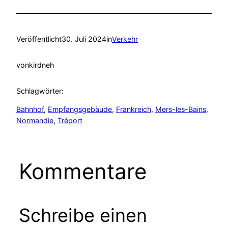
Veröffentlicht
30. Juli 2024
in
Verkehr
von
kirdneh
Schlagwörter:
Bahnhof
, 
Empfangsgebäude
, 
Frankreich
, 
Mers-les-Bains
, 
Normandie
, 
Tréport
Kommentare
Schreibe einen