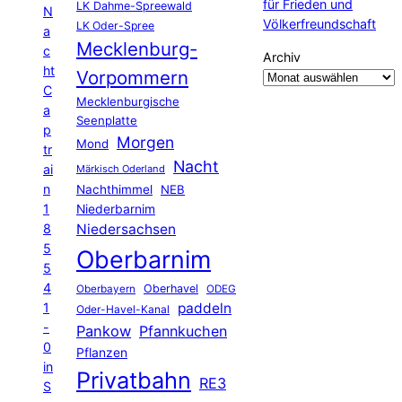
für Frieden und
LK Dahme-Spreewald
N
Völkerfreundschaft
LK Oder-Spree
a
Mecklenburg-
c
Archiv
ht
Vorpommern
C
Mecklenburgische
a
Seenplatte
p
Morgen
Mond
tr
Nacht
ai
Märkisch Oderland
n
Nachthimmel
NEB
1
Niederbarnim
8
Niedersachsen
5
Oberbarnim
5
4
Oberhavel
Oberbayern
ODEG
1
paddeln
Oder-Havel-Kanal
-
Pankow
Pfannkuchen
0
Pflanzen
in
Privatbahn
RE3
S