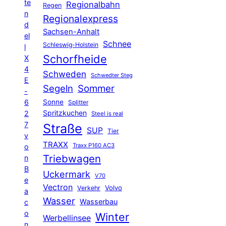
te
Regionalbahn
Regen
n
Regionalexpress
d
Sachsen-Anhalt
el
Schnee
Schleswig-Holstein
l
Schorfheide
X
4
Schweden
Schwedter Steg
E
Segeln
Sommer
-
6
Sonne
Splitter
Spritzkuchen
2
Steel is real
7
Straße
SUP
Tier
v
TRAXX
Traxx P160 AC3
o
Triebwagen
n
B
Uckermark
V70
e
Vectron
Volvo
Verkehr
a
Wasser
Wasserbau
c
o
Winter
Werbellinsee
n