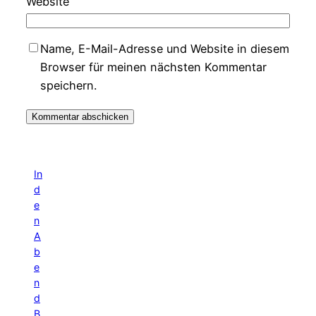
Website
Name, E-Mail-Adresse und Website in diesem
Browser für meinen nächsten Kommentar
speichern.
In
d
e
n
A
b
e
n
d
B