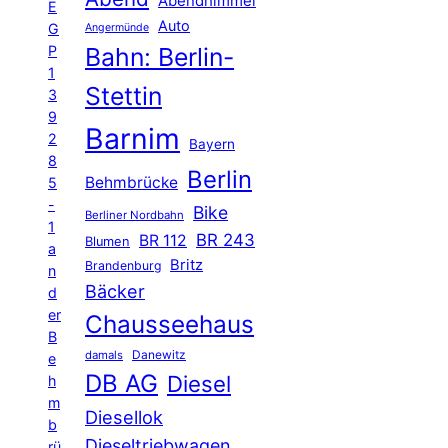
Abendhimmel
E
Auto
G
Angermünde
P
Bahn: Berlin-
1
Stettin
3
9
Barnim
2
Bayern
8
Berlin
Behmbrücke
5
-
Bike
Berliner Nordbahn
1
BR 243
BR 112
Blumen
a
Britz
Brandenburg
n
Bäcker
d
er
Chausseehaus
B
Danewitz
damals
e
DB AG
Diesel
h
m
Diesellok
b
Dieseltriebwagen
rü