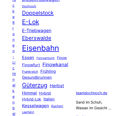
c
Dochnoch
k
Doppelstock
e
E-Lok
K
r
E-Triebwagen
o
Eberswalde
n
e
Eisenbahn
n
-
Essen
Finow
Fernsehturm
Li
Finowkanal
Finowfurt
c
Frühling
Frankreich
ht
Gesundbrunnen
n
Güterzug
el
Herbst
k
Himmel
teamdochnoch.de
Hybrid
e
Hybrid-Lok
Italien
n
Sand im Schuh,
Kesselwagen
Kuchen
b
Wasser im Gesicht …
Leerfahrt
ei